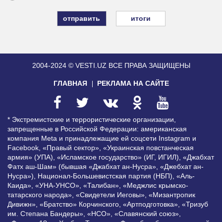
итоги
2004-2024 © VESTI.UZ
ВСЕ ПРАВА ЗАЩИЩЕНЫ
ГЛАВНАЯ
РЕКЛАМА НА САЙТЕ
* Экстремистские и террористические организации,
запрещенные в Российской Федерации: американская
компания Meta и принадлежащие ей соцсети Instagram и
Facebook, «Правый сектор», «Украинская повстанческая
армия» (УПА), «Исламское государство» (ИГ, ИГИЛ), «Джабхат
Фатх аш-Шам» (бывшая «Джабхат ан-Нусра», «Джебхат ан-
Нусра»), Национал-Большевистская партия (НБП), «Аль-
Каида», «УНА-УНСО», «Талибан», «Меджлис крымско-
татарского народа», «Свидетели Иеговы», «Мизантропик
Дивижн», «Братство» Корчинского, «Артподготовка», «Тризуб
им. Степана Бандеры», «НСО», «Славянский союз»,