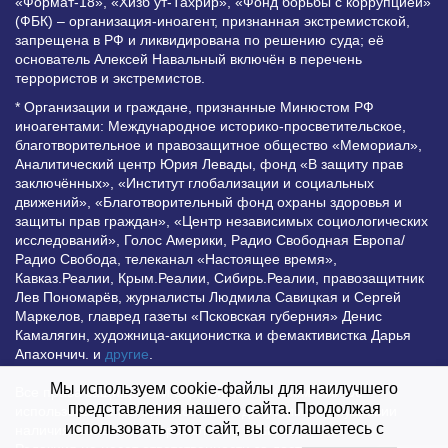
«Формат-18», «Хизб ут-Тахрир», «Фонд борьбы с коррупцией»
(ФБК) – организация-иноагент, признанная экстремистской,
запрещена в РФ и ликвидирована по решению суда; её
основатель Алексей Навальный включён в перечень
террористов и экстремистов.
* Организации и граждане, признанные Минюстом РФ
иноагентами: Международное историко-просветительское,
благотворительное и правозащитное общество «Мемориал»,
Аналитический центр Юрия Левады, фонд «В защиту прав
заключённых», «Институт глобализации и социальных
движений», «Благотворительный фонд охраны здоровья и
защиты прав граждан», «Центр независимых социологических
исследований», Голос Америки, Радио Свободная Европа/
Радио Свобода, телеканал «Настоящее время»,
Кавказ.Реалии, Крым.Реалии, Сибирь.Реалии, правозащитник
Лев Пономарёв, журналисты Людмила Савицкая и Сергей
Маркелов, главред газеты «Псковская губерния» Денис
Камалягин, художница-акционистка и фемактивистка Дарья
Апахончич. и
другие
.
Мы используем cookie-файлы для наилучшего
Все права защищены и охраняются законом. Любое
представления нашего сайта. Продолжая
использование материалов сайта допустимо при условии
использовать этот сайт, вы соглашаетесь с
наличия активной гиперссылки на Vesti.UZ.