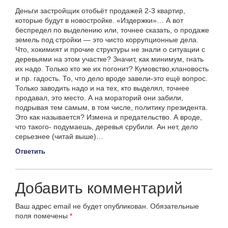
Деньги застройщик отобьёт продажей 2-3 квартир,
которые будут в новостройке. «Издержки»… А вот
беспредел по выделению или, точнее сказать, о продаже
земель под стройки — это чисто коррупционные дела.
Что, хокимият и прочие структуры не знали о ситуации с
деревьями на этом участке? Значит, как минимум, гнать
их надо. Только кто же их погонит? Кумовство,клановость
и пр. гадость. То, что дело вроде завели-это ещё вопрос.
Только заводить надо и на тех, кто выделял, точнее
продавал, это место. А на мораторий они забили,
подрывая тем самым, в том числе, политику президента.
Это как называется? Измена и предательство. А вроде,
что такого- подумаешь, деревья срубили. Ан нет, дело
серьезнее (читай выше)…
Ответить
Добавить комментарий
Ваш адрес email не будет опубликован.
Обязательные
поля помечены
*