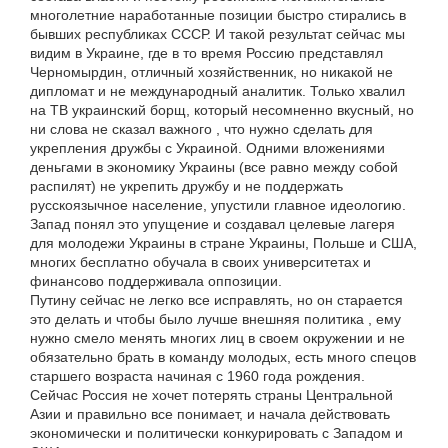
многолетние наработанные позиции быстро стирались в
бывших республиках СССР. И такой результат сейчас мы
видим в Украине, где в то время Россию представлял
Черномырдин, отличный хозяйственник, но никакой не
дипломат и не международный аналитик. Только хвалил
на ТВ украинский борщ, который несомненно вкусный, но
ни слова не сказал важного , что нужно сделать для
укрепления дружбы с Украиной. Одними вложениями
деньгами в экономику Украины (все равно между собой
распилят) не укрепить дружбу и не поддержать
русскоязычное население, упустили главное идеологию.
Запад понял это упущение и создавал целевые лагеря
для молодежи Украины в стране Украины, Польше и США,
многих бесплатно обучала в своих университетах и
финансово поддерживала оппозиции.
Путину сейчас не легко все исправлять, но он старается
это делать и чтобы было лучше внешняя политика , ему
нужно смело менять многих лиц в своем окружении и не
обязательно брать в команду молодых, есть много спецов
старшего возраста начиная с 1960 года рождения.
Сейчас Россия не хочет потерять страны Центральной
Азии и правильно все понимает, и начала действовать
экономически и политически конкурировать с Западом и