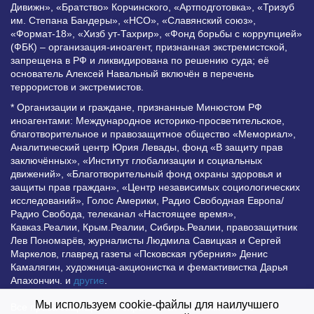
Дивижн», «Братство» Корчинского, «Артподготовка», «Тризуб
им. Степана Бандеры», «НСО», «Славянский союз»,
«Формат-18», «Хизб ут-Тахрир», «Фонд борьбы с коррупцией»
(ФБК) – организация-иноагент, признанная экстремистской,
запрещена в РФ и ликвидирована по решению суда; её
основатель Алексей Навальный включён в перечень
террористов и экстремистов.
* Организации и граждане, признанные Минюстом РФ
иноагентами: Международное историко-просветительское,
благотворительное и правозащитное общество «Мемориал»,
Аналитический центр Юрия Левады, фонд «В защиту прав
заключённых», «Институт глобализации и социальных
движений», «Благотворительный фонд охраны здоровья и
защиты прав граждан», «Центр независимых социологических
исследований», Голос Америки, Радио Свободная Европа/
Радио Свобода, телеканал «Настоящее время»,
Кавказ.Реалии, Крым.Реалии, Сибирь.Реалии, правозащитник
Лев Пономарёв, журналисты Людмила Савицкая и Сергей
Маркелов, главред газеты «Псковская губерния» Денис
Камалягин, художница-акционистка и фемактивистка Дарья
Апахончич. и
другие
.
Мы используем cookie-файлы для наилучшего
Все права защищены и охраняются законом. Любое