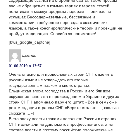
содержащие ссылки на сторонние сайты. Также просим
вас не обращаться в комментариях к героям статей,
политикам и международным лидерам — они вас не
услышат. Бессодержательные, бессвязные и
комментарии, требующие перевода с экзотических
языков, а также конспирологические теории и проекции не
пройдут модерацию. Спасибо за понимание!
[bws_google_captcha]
Ependi
:
01.06.2019 в 13:57
Очень опасно для провославных стран СНГ отменять
русский язык и не утверждать его вторым
государственным языком в своих странах.
Ельцинская эпоха господства в России и его близкое
окружение виновата в происходящем в Украине и других
стран СНГ. Напоминаю пару его цитат: «Все в семью» и
рекомендации странам СНГ «Берите столько …, сколько
сможете …»!
В его эпоху власти главами посольств России в странах
СНГ назначали не дипломатов профессионалов, а из
состава власти и поэтому российские положительные