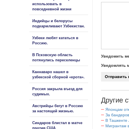
использовать в
повседневной жизни
Индийцы и белорусы
подкармливают Узбекистан.
Узбеки любят кататься в
Россию.
В Псковскую область
Уведомить ме
потянулись переселенцы
Уведомлять м
Каннаваро нашел в
узбекской сборной «крота».
Россия закрыла въезд для
судимых.
Другие с
Австрийцы бегут в Россию
Японцам отк
за настоящей жизнью.
За бандеров
В Ташкенте 
Синдаров блистал в матче
Мигрантам в
против США