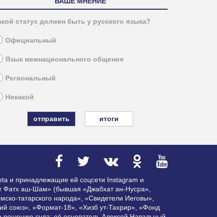
ВАШЕ МНЕНИЕ
акой статус должен быть у русского языка?
Официальный
Язык межнационального общения
Региональный
Никакой
итоги
ta и принадлежащие ей соцсети Instagram и
ат Фатх аш-Шам» (бывшая «Джабхат ан-Нусра»,
мско-татарского народа», «Свидетели Иеговы»,
ий союз», «Формат-18», «Хизб ут-Тахрир», «Фонд
по решению суда; её основатель Алексей Навальный