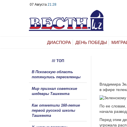
07 Августа
21:28
ДИАСПОРА
ДЕНЬ ПОБЕДЫ
МИГРА
/// ТОП
В Псковскую область
потянулись переселенцы
Владимира Зел
Мир признал советские
в эфире телек
шедевры Ташкента
Как отметили 160-летие
По ее словам,
первой русской школы
начала развод
Ташкента
Перед этим д
угрожала расп