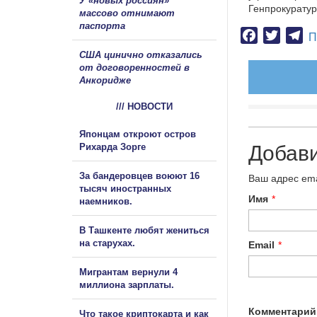
У «новых россиян»
Генпрокуратур
массово отнимают
паспорта
Facebook
Twitter
Te
П
США цинично отказались
от договоренностей в
Анкоридже
/// НОВОСТИ
Японцам откроют остров
Рихарда Зорге
Добав
За бандеровцев воюют 16
Ваш адрес ema
тысяч иностранных
Имя
*
наемников.
В Ташкенте любят жениться
на старухах.
Email
*
Мигрантам вернули 4
миллиона зарплаты.
Комментарий
Что такое криптокарта и как