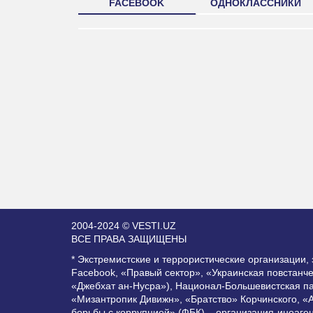
FACEBOOK
ОДНОКЛАССНИКИ
2004-2024 © VESTI.UZ
ВСЕ ПРАВА ЗАЩИЩЕНЫ
* Экстремистские и террористические организации
Facebook, «Правый сектор», «Украинская повстанч
«Джебхат ан-Нусра»), Национал-Большевистская п
«Мизантропик Дивижн», «Братство» Корчинского, «
борьбы с коррупцией» (ФБК) – организация-иноаге