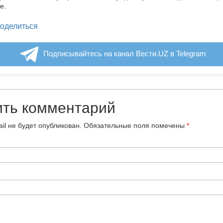
е.
legram
оделиться
Подписывайтесь на канал Вести.UZ в Telegram
ить комментарий
il не будет опубликован.
Обязательные поля помечены
*