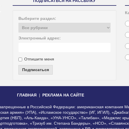
ПОДПИСАТЬСЯ НА РАССЫЛКУ
К
Выберите раздел:
Электронный адрес:
Отпишите меня
Подписаться
ГЛАВНАЯ
РЕКЛАМА НА САЙТЕ
, запрещенные в Российской Федерации: американская компания Me
еская армия» (УПА), «Исламское государство» (ИГ, ИГИЛ), «Джабх
артия (НБП), «Аль-Каида», «УНА-УНСО», «Талибан», «Меджлис кры
Артподготовка», «Тризуб им. Степана Бандеры», «НСО», «Славянск
нт, признанная экстремистской, запрещена в РФ и ликвидирована 