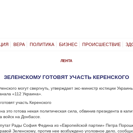
ЦИЯ
ВЕРА
ПОЛИТИКА
БИЗНЕС
ПРОИСШЕСТВИЕ
ЗД
ЛЕНТА
ЗЕЛЕНСКОМУ ГОТОВЯТ УЧАСТЬ КЕРЕНСКОГО
енского могут свергнуть, утверждает экс-министр юстиции Украин
анала «112 Украина».
 на это готова некая политическая сила, обвинив президента в кап
а войск на Донбассе.
епутат Рады София Федина из «Европейской партии» Петра Порош
равой Зеленскому, против нее возбуждено уголовное дело, сообщи