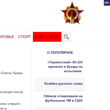
18+
ОРОВЬЕ
СПОРТ
ВАШЕ ПРАВО
/// ПОПУЛЯРНОЕ
«Ташкентский» Ил-114
прилетел в Бухару на
испытания.
ы Елена Лукаш
Хозяйка русского слова
итуляции после
Узбеков отлавливали на
футбольном ЧМ в США
енко открыто
ли в