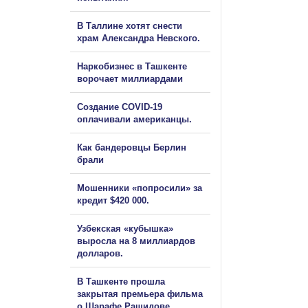
В Таллине хотят снести
храм Александра Невского.
Наркобизнес в Ташкенте
ворочает миллиардами
Создание COVID-19
оплачивали американцы.
Как бандеровцы Берлин
брали
Мошенники «попросили» за
кредит $420 000.
Узбекская «кубышка»
выросла на 8 миллиардов
долларов.
В Ташкенте прошла
закрытая премьера фильма
о Шарафе Рашидове.