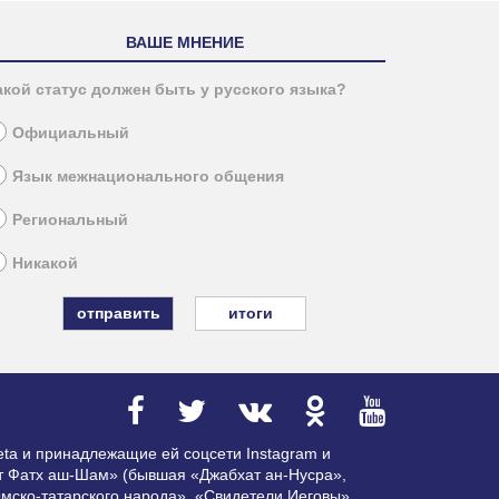
ВАШЕ МНЕНИЕ
акой статус должен быть у русского языка?
Официальный
Язык межнационального общения
Региональный
Никакой
итоги
ta и принадлежащие ей соцсети Instagram и
ат Фатх аш-Шам» (бывшая «Джабхат ан-Нусра»,
мско-татарского народа», «Свидетели Иеговы»,