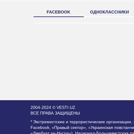
FACEBOOK
ОДНОКЛАССНИКИ
2004-2024 © VESTI.UZ
ВСЕ ПРАВА ЗАЩИЩЕНЫ
* Экстремистские и террористические организации
Facebook, «Правый сектор», «Украинская повстанч
«Джебхат ан-Нусра»), Национал-Большевистская п