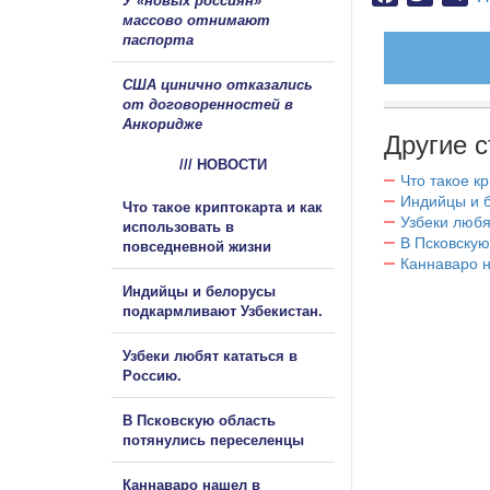
У «новых россиян»
массово отнимают
паспорта
США цинично отказались
от договоренностей в
Анкоридже
Другие с
/// НОВОСТИ
Что такое к
Индийцы и 
Что такое криптокарта и как
Узбеки любя
использовать в
В Псковскую
повседневной жизни
Каннаваро н
Индийцы и белорусы
подкармливают Узбекистан.
Узбеки любят кататься в
Россию.
В Псковскую область
потянулись переселенцы
Каннаваро нашел в