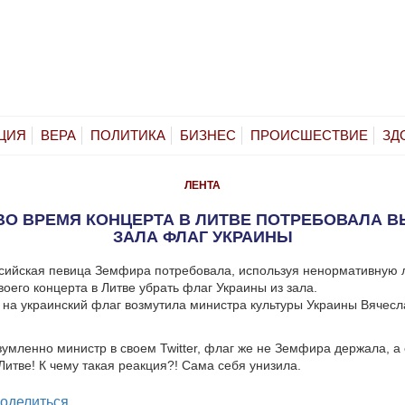
ЦИЯ
ВЕРА
ПОЛИТИКА
БИЗНЕС
ПРОИСШЕСТВИЕ
ЗД
ЛЕНТА
ВО ВРЕМЯ КОНЦЕРТА В ЛИТВЕ ПОТРЕБОВАЛА В
ЗАЛА ФЛАГ УКРАИНЫ
сийская певица Земфира потребовала, используя ненормативную л
воего концерта в Литве убрать флаг Украины из зала.
 на украинский флаг возмутила министра культуры Украины Вячесл
зумленно министр в своем Twitter, флаг же не Земфира держала, а
 Литве! К чему такая реакция?! Сама себя унизила.
legram
оделиться