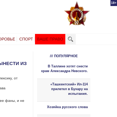
18+
ОРОВЬЕ
СПОРТ
ВАШЕ ПРАВО
/// ПОПУЛЯРНОЕ
ЫНЕСТИ ИЗ
В Таллине хотят снести
храм Александра Невского.
ексику, от
«Ташкентский» Ил-114
ава
прилетел в Бухару на
испытания.
 ее фаны, и не
Хозяйка русского слова