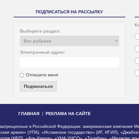
ПОДПИСАТЬСЯ НА РАССЫЛКУ
К
Выберите раздел:
Электронный адрес:
Отпишите меня
Подписаться
ГЛАВНАЯ
РЕКЛАМА НА САЙТЕ
, запрещенные в Российской Федерации: американская компания Me
еская армия» (УПА), «Исламское государство» (ИГ, ИГИЛ), «Джабх
артия (НБП), «Аль-Каида», «УНА-УНСО», «Талибан», «Меджлис кры