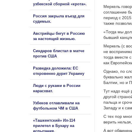
узбекской сборной «крота».
Меркель говор
соглашение бы
Россия закрыла въезд для
период с 2015
судимых.
также позволи
«Тогда мы дол
Австрийцы бегут в Россию
бывший канцл
за настоящей жизнью.
Меркель (с во
Синдаров блистал в матче
не воспринима
против США
тогда вместе 
как Европейск
Разведка доложила: ЕС
Однако, по сл
откровенно дурит Украину
буквально жал
Балтии, но и 
Люди с руками в России
нарасхват.
Тут надо ещё 
другой страной
пальца и сроч
Узбеков отлавливали на
Западу и к са
футбольном ЧМ в США
С тех пор мно
«Ташкентский» Ил-114
верить нельзя,
прилетел в Бухару на
А вот обвинен
испытания.