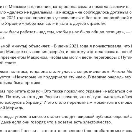
ит о Минском соглашении, которое она сама и помогла заключить.
ло «далеко не идеальным» и никогда «не соблюдалось должным о
 по 2021 год оно «привело к успокоению» и без того напряжённой 
ло Украине «набраться сил» и «стать другой страной».
жны были работать над тем, чтобы у нас была общая позиция», — 
ер.
сьмой минуты) объясняет: «В июне 2021 года я почувствовала, что
ет Минские соглашения всерьёз, и поэтому я хотела создать нов
с президентом Макроном, чтобы мы могли вести переговоры с Пут
ий союз».
овам политика, тогда она столкнулась с сопротивлением. Ангела М
уется: «Некоторые не поддержали эту идею. В первую очередь это
Польша была против».
раз прочитать фразу: «Это также позволило Украине «набраться сил
». Потому что это для России означало, что её тупо пытались обве
но вооружить Украину. И это стало переломным моментом в отнош
мой Меркель.
го воды утекло и многое стало ясно для широкой публики: европей
 даже если они говорят, что в розетке есть электричество.
ия в адрес Польши — это что-то новенькое (про прибалтов мы и са