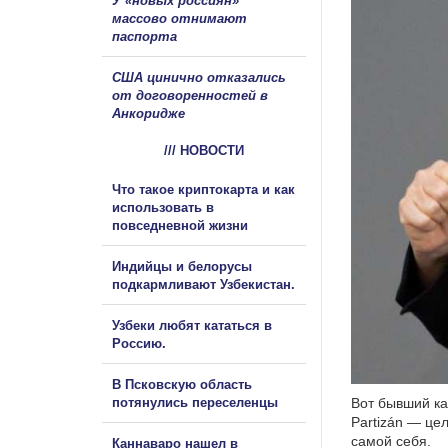
У «новых россиян»
массово отнимают
паспорта
США цинично отказались
от договоренностей в
Анкоридже
/// НОВОСТИ
Что такое криптокарта и как
использовать в
повседневной жизни
Индийцы и белорусы
подкармливают Узбекистан.
Узбеки любят кататься в
Россию.
В Псковскую область
потянулись переселенцы
Вот бывший ка
Partizán — цел
самой себя.
Каннаваро нашел в