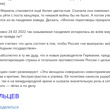
ем).
 Меркель становится ещё более цветастым. Сначала она намекает,
ь уйти с поста канцлера, то никакой войны бы не было. А потом утв
лся из-за пандемии ковида. Дескать, «Многие переговоры прекрати
овно 24.02.2022 так называемая пандемия испарилась во всём ми
не правда ли?
я считает, что цель состоит в том, чтобы Россия «не выиграла» во
бодным государством».
т абсолютно в ту же дуду, что и новые руководители Германии, пред
илитаризацию страны и тотальное противостояние России с целью
цких газет резюмируют: «Эта женщина совершенно невосприимчив
а к критике, беспристрастна и упряма. Её политика нанесла ущер
, так и на международной арене и сыграла значительную роль в си
это — чётко и по делу.
АЛЬЦЕВ
legram
оделиться