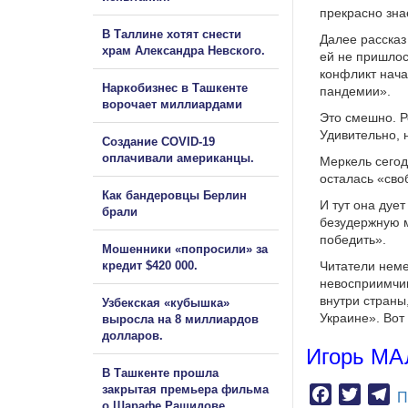
прекрасно зна
В Таллине хотят снести
Далее рассказ
храм Александра Невского.
ей не пришлос
конфликт нача
Наркобизнес в Ташкенте
пандемии».
ворочает миллиардами
Это смешно. Р
Удивительно, 
Создание COVID-19
оплачивали американцы.
Меркель сегодн
осталась «сво
Как бандеровцы Берлин
И тут она дуе
брали
безудержную м
победить».
Мошенники «попросили» за
кредит $420 000.
Читатели неме
невосприимчив
внутри страны
Узбекская «кубышка»
Украине». Вот 
выросла на 8 миллиардов
долларов.
Игорь М
В Ташкенте прошла
закрытая премьера фильма
Facebook
Twitter
Te
П
о Шарафе Рашидове.