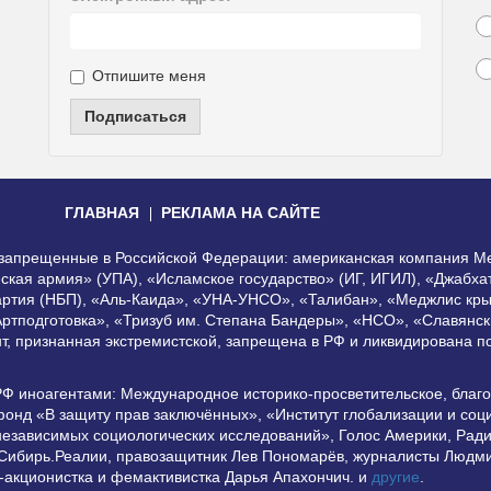
Отпишите меня
Подписаться
ГЛАВНАЯ
РЕКЛАМА НА САЙТЕ
, запрещенные в Российской Федерации: американская компания Me
еская армия» (УПА), «Исламское государство» (ИГ, ИГИЛ), «Джабх
артия (НБП), «Аль-Каида», «УНА-УНСО», «Талибан», «Меджлис кры
Артподготовка», «Тризуб им. Степана Бандеры», «НСО», «Славянск
нт, признанная экстремистской, запрещена в РФ и ликвидирована 
РФ иноагентами: Международное историко-просветительское, благ
онд «В защиту прав заключённых», «Институт глобализации и со
независимых социологических исследований», Голос Америки, Рад
 Сибирь.Реалии, правозащитник Лев Пономарёв, журналисты Людми
-акционистка и фемактивистка Дарья Апахончич. и
другие
.