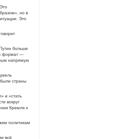
 Это
бразом», но в
ситуации. Это
говорит
 Путин больше
ый формат —
иным напрямую
еркель
 были страны
» и «стать
сти вокруг
ении Кремля к
ским политикам
ми всё