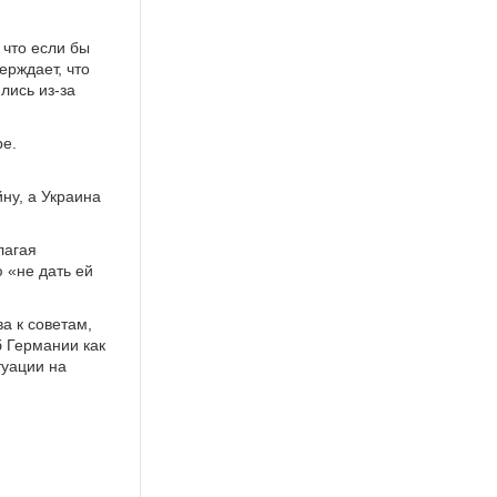
 что если бы
ерждает, что
лись из-за
ре.
йну, а Украина
лагая
 «не дать ей
а к советам,
б Германии как
туации на