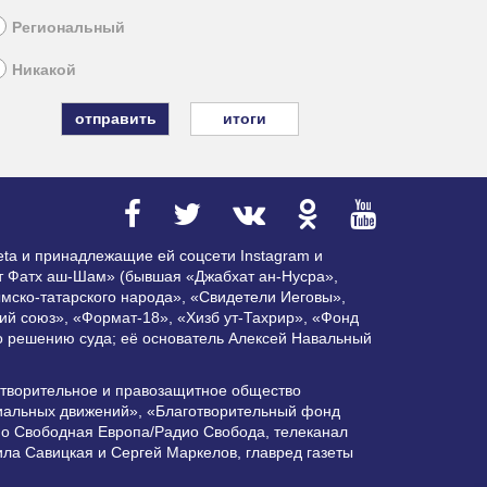
Региональный
Никакой
итоги
ta и принадлежащие ей соцсети Instagram и
ат Фатх аш-Шам» (бывшая «Джабхат ан-Нусра»,
мско-татарского народа», «Свидетели Иеговы»,
ий союз», «Формат-18», «Хизб ут-Тахрир», «Фонд
по решению суда; её основатель Алексей Навальный
отворительное и правозащитное общество
циальных движений», «Благотворительный фонд
ио Свободная Европа/Радио Свобода, телеканал
ла Савицкая и Сергей Маркелов, главред газеты