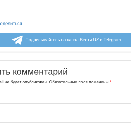
legram
оделиться
Подписывайтесь на канал Вести.UZ в Telegram
ить комментарий
il не будет опубликован.
Обязательные поля помечены
*