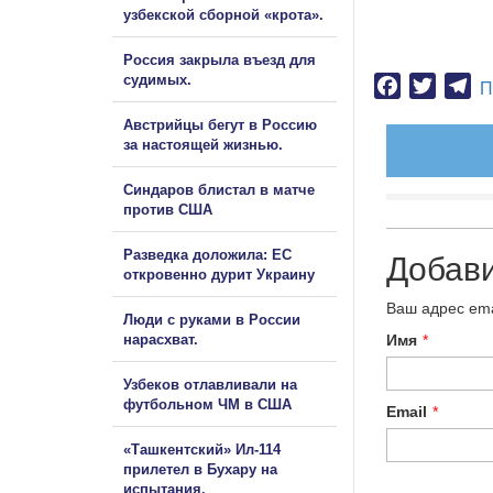
узбекской сборной «крота».
Россия закрыла въезд для
судимых.
Facebook
Twitter
Te
П
Австрийцы бегут в Россию
за настоящей жизнью.
Синдаров блистал в матче
против США
Разведка доложила: ЕС
Добав
откровенно дурит Украину
Ваш адрес ema
Люди с руками в России
Имя
*
нарасхват.
Узбеков отлавливали на
футбольном ЧМ в США
Email
*
«Ташкентский» Ил-114
прилетел в Бухару на
испытания.