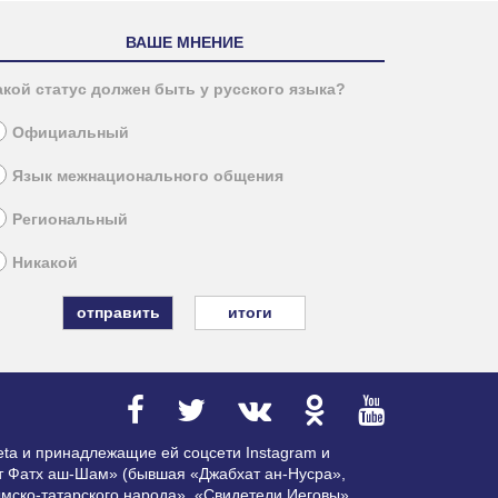
ВАШЕ МНЕНИЕ
акой статус должен быть у русского языка?
Официальный
Язык межнационального общения
Региональный
Никакой
итоги
ta и принадлежащие ей соцсети Instagram и
ат Фатх аш-Шам» (бывшая «Джабхат ан-Нусра»,
мско-татарского народа», «Свидетели Иеговы»,