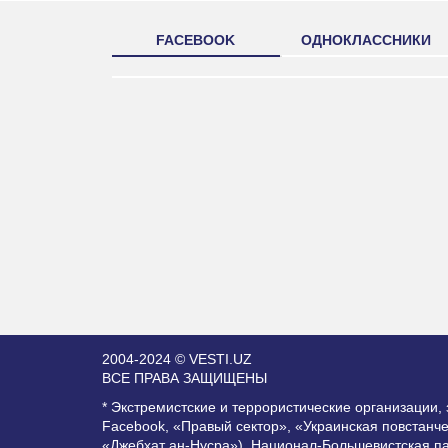
FACEBOOK
ОДНОКЛАССНИКИ
2004-2024 © VESTI.UZ
ВСЕ ПРАВА ЗАЩИЩЕНЫ
* Экстремистские и террористические организации
Facebook, «Правый сектор», «Украинская повстанч
«Джебхат ан-Нусра»), Национал-Большевистская п