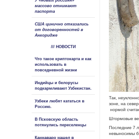
У «новых россиян»
массово отнимают
паспорта
США цинично отказались
от договоренностей в
Анкоридже
/// НОВОСТИ
Что такое криптокарта и как
использовать в
повседневной жизни
Индийцы и белорусы
подкармливают Узбекистан.
Так, неуклонн
Узбеки любят кататься в
зоне, на севе
Россию.
нормой считае
Штормовые ве
В Псковскую область
потянулись переселенцы
Последние 7 л
невыносимы бы
Каннаваро нашел в