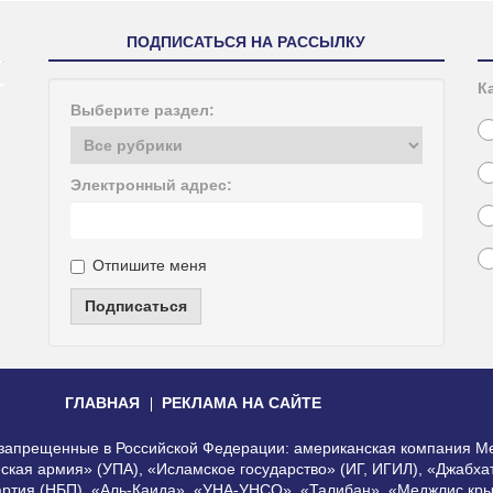
ПОДПИСАТЬСЯ НА РАССЫЛКУ
К
Выберите раздел:
Электронный адрес:
Отпишите меня
Подписаться
ГЛАВНАЯ
РЕКЛАМА НА САЙТЕ
, запрещенные в Российской Федерации: американская компания Me
еская армия» (УПА), «Исламское государство» (ИГ, ИГИЛ), «Джабх
артия (НБП), «Аль-Каида», «УНА-УНСО», «Талибан», «Меджлис кры