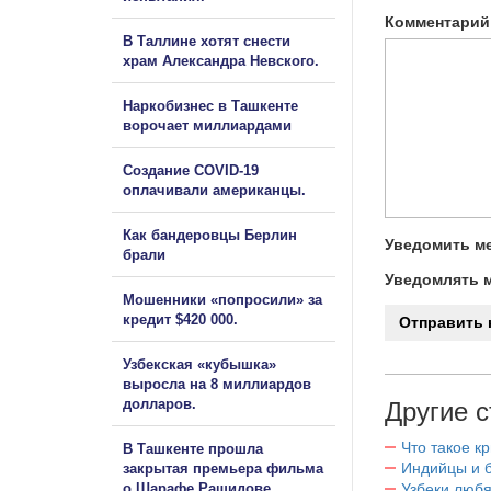
Комментарий
В Таллине хотят снести
храм Александра Невского.
Наркобизнес в Ташкенте
ворочает миллиардами
Создание COVID-19
оплачивали американцы.
Как бандеровцы Берлин
Уведомить ме
брали
Уведомлять м
Мошенники «попросили» за
кредит $420 000.
Узбекская «кубышка»
выросла на 8 миллиардов
долларов.
Другие с
Что такое к
В Ташкенте прошла
Индийцы и 
закрытая премьера фильма
Узбеки любя
о Шарафе Рашидове.