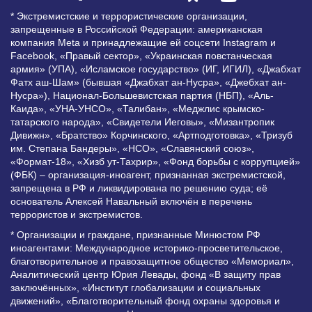
* Экстремистские и террористические организации,
запрещенные в Российской Федерации: американская
компания Meta и принадлежащие ей соцсети Instagram и
Facebook, «Правый сектор», «Украинская повстанческая
армия» (УПА), «Исламское государство» (ИГ, ИГИЛ), «Джабхат
Фатх аш-Шам» (бывшая «Джабхат ан-Нусра», «Джебхат ан-
Нусра»), Национал-Большевистская партия (НБП), «Аль-
Каида», «УНА-УНСО», «Талибан», «Меджлис крымско-
татарского народа», «Свидетели Иеговы», «Мизантропик
Дивижн», «Братство» Корчинского, «Артподготовка», «Тризуб
им. Степана Бандеры», «НСО», «Славянский союз»,
«Формат-18», «Хизб ут-Тахрир», «Фонд борьбы с коррупцией»
(ФБК) – организация-иноагент, признанная экстремистской,
запрещена в РФ и ликвидирована по решению суда; её
основатель Алексей Навальный включён в перечень
террористов и экстремистов.
* Организации и граждане, признанные Минюстом РФ
иноагентами: Международное историко-просветительское,
благотворительное и правозащитное общество «Мемориал»,
Аналитический центр Юрия Левады, фонд «В защиту прав
заключённых», «Институт глобализации и социальных
движений», «Благотворительный фонд охраны здоровья и