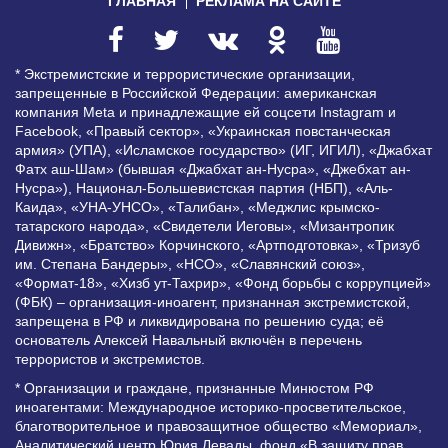
ГЛАВНАЯ
РЕКЛАМА НА САЙТЕ
* Экстремистские и террористические организации,
запрещенные в Российской Федерации: американская
компания Meta и принадлежащие ей соцсети Instagram и
Facebook, «Правый сектор», «Украинская повстанческая
армия» (УПА), «Исламское государство» (ИГ, ИГИЛ), «Джабхат
Фатх аш-Шам» (бывшая «Джабхат ан-Нусра», «Джебхат ан-
Нусра»), Национал-Большевистская партия (НБП), «Аль-
Каида», «УНА-УНСО», «Талибан», «Меджлис крымско-
татарского народа», «Свидетели Иеговы», «Мизантропик
Дивижн», «Братство» Корчинского, «Артподготовка», «Тризуб
им. Степана Бандеры», «НСО», «Славянский союз»,
«Формат-18», «Хизб ут-Тахрир», «Фонд борьбы с коррупцией»
(ФБК) – организация-иноагент, признанная экстремистской,
запрещена в РФ и ликвидирована по решению суда; её
основатель Алексей Навальный включён в перечень
террористов и экстремистов.
* Организации и граждане, признанные Минюстом РФ
иноагентами: Международное историко-просветительское,
благотворительное и правозащитное общество «Мемориал»,
Аналитический центр Юрия Левады, фонд «В защиту прав