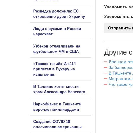
Уведомить ме
Разведка доложила: ЕС
Уведомлять м
откровенно дурит Украину
Люди с руками в России
нарасхват.
Узбеков отлавливали на
Другие с
футбольном ЧМ в США
Японцам отк
«Ташкентский» Ил-114
За бандеров
прилетел в Бухару на
В Ташкенте 
испытания.
Мигрантам в
Что такое к
В Таллине хотят снести
храм Александра Невского.
Наркобизнес в Ташкенте
ворочает миллиардами
Создание COVID-19
оплачивали американцы.