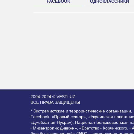
FACEBOOK
ОДНОКЛАССНИКИ
2004-2024 © VESTI.UZ
ВСЕ ПРАВА ЗАЩИЩЕНЫ
* Экстремистские и террористические организации
Facebook, «Правый сектор», «Украинская повстанч
«Джебхат ан-Нусра»), Национал-Большевистская п
«Мизантропик Дивижн», «Братство» Корчинского, «
борьбы с коррупцией» (ФБК) – организация-иноаге