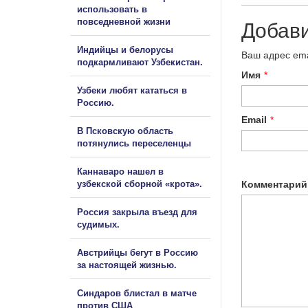
использовать в
повседневной жизни
Добав
Индийцы и белорусы
Ваш адрес ema
подкармливают Узбекистан.
Имя
*
Узбеки любят кататься в
Россию.
Email
*
В Псковскую область
потянулись переселенцы
Каннаваро нашел в
узбекской сборной «крота».
Комментарий
Россия закрыла въезд для
судимых.
Австрийцы бегут в Россию
за настоящей жизнью.
Синдаров блистал в матче
против США