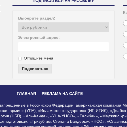
ПОДПИСАТЬСЯ НА РАССЫЛКУ
К
Выберите раздел:
Электронный адрес:
Отпишите меня
Подписаться
ГЛАВНАЯ
РЕКЛАМА НА САЙТЕ
, запрещенные в Российской Федерации: американская компания Me
еская армия» (УПА), «Исламское государство» (ИГ, ИГИЛ), «Джабх
артия (НБП), «Аль-Каида», «УНА-УНСО», «Талибан», «Меджлис кры
Артподготовка», «Тризуб им. Степана Бандеры», «НСО», «Славянск
нт, признанная экстремистской, запрещена в РФ и ликвидирована 