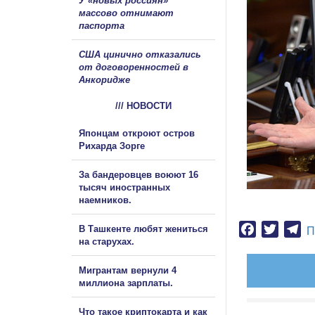
У «новых россиян»
массово отнимают
паспорта
США цинично отказались
от договоренностей в
Анкоридже
/// НОВОСТИ
Японцам откроют остров
Рихарда Зорге
За бандеровцев воюют 16
тысяч иностранных
наемников.
Facebook
Twitter
Te
В Ташкенте любят жениться
П
на старухах.
Мигрантам вернули 4
миллиона зарплаты.
Что такое криптокарта и как