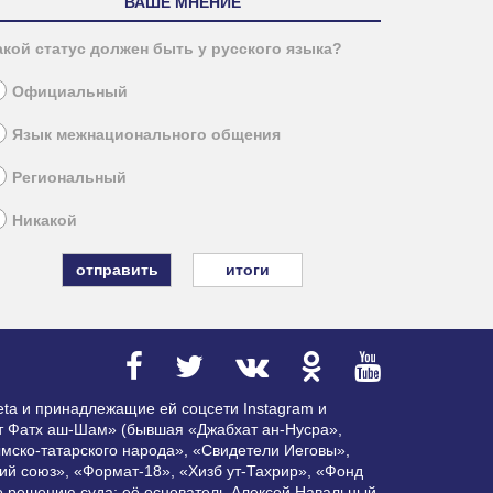
ВАШЕ МНЕНИЕ
акой статус должен быть у русского языка?
Официальный
Язык межнационального общения
Региональный
Никакой
итоги
ta и принадлежащие ей соцсети Instagram и
ат Фатх аш-Шам» (бывшая «Джабхат ан-Нусра»,
мско-татарского народа», «Свидетели Иеговы»,
ий союз», «Формат-18», «Хизб ут-Тахрир», «Фонд
по решению суда; её основатель Алексей Навальный