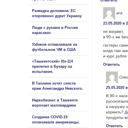
Ответить
Разведка доложила: ЕС
ara
:
откровенно дурит Украину
23.05.2020 в 
Люди с руками в России
не взорвет,
нарасхват.
в 90-х же бе
Узбеков отлавливали на
гастеры сами
футбольном ЧМ в США
когда там з
и курс рубля
«Ташкентский» Ил-114
Ответить
прилетел в Бухару на
испытания.
Оле
В Таллине хотят снести
25.05.2020 в
храм Александра Невского.
В 90-х нас
Наркобизнес в Ташкенте
русскоязыч
ворочает миллиардами
в нагрузку
кормить? Да
Создание COVID-19
продукты в
оплачивали американцы.
Ответить