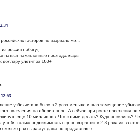
23:34
з российских гастеров не взорвало же…
 из россии побегут,
акончаться накопленные нефтедоллары
 к доллару улетит за 100+
г
:
 12:53
еление узбекистана было в 2 раза меньше и шло замещение убыв
ного населения на аборигенное. А сейчас при росте населения на 
 закинуть еще 10 миллионов. Что с ними делать? Куда поселишь? Ч
 у тебя только недвижимость в цене вырастит в 2-3 раза из-за этог
о сколько раз вырастут даже не представляю.