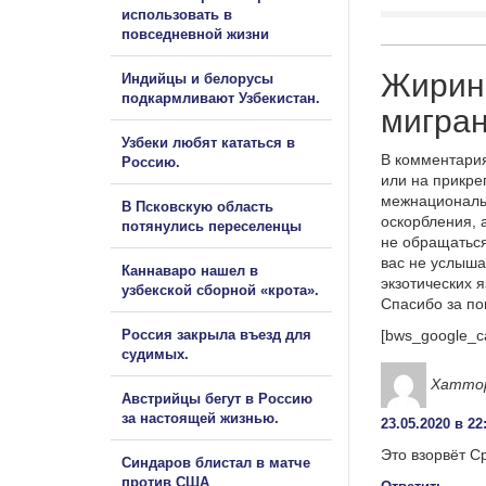
использовать в
повседневной жизни
Жирино
Индийцы и белорусы
подкармливают Узбекистан.
мигран
Узбеки любят кататься в
В комментария
Россию.
или на прикре
межнациональ
В Псковскую область
оскорбления, 
потянулись переселенцы
не обращаться
вас не услыша
Каннаваро нашел в
экзотических 
узбекской сборной «крота».
Спасибо за п
Россия закрыла въезд для
[bws_google_c
судимых.
Хатто
Австрийцы бегут в Россию
за настоящей жизнью.
23.05.2020 в 22
Это взорвёт С
Синдаров блистал в матче
против США