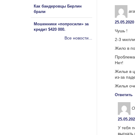
Как бандеровцы Берлин
ara
брали
25.05.2020
Мошенники «попросили» за
кредит $420 000.
Чушь !
Все новости...
2-3 милли
Жило в по
Проблема
Нет!
Жилье в ц
из-за пад
Жилья оче
Ответить
О
25.05.202
У тебя п
выгнать