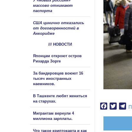
У «новых россиян»
массово отнимают
паспорта
США цинично отказались
от договоренностей в
Анкоридже
/// НОВОСТИ
Японцам откроют остров
Рихарда Зорге
За бандеровцев воюют 16
тысяч иностранных
наемников.
В Ташкенте любят жениться
на старухах.
Facebook
Twitter
Te
П
Мигрантам вернули 4
миллиона зарплаты.
Что такое криптокарта и как