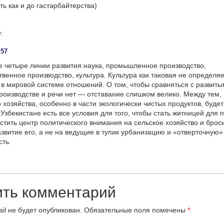
ть как и до гастарбайтерства)
м
:
:57
е четыре линии развития:наука, промышленное производство,
твенное производство, культура. Культура как таковая не определя
в мировой системе отношений. О том, чтобы сравняться с развиты
роизводстве и речи нет — отставание слишком велико. Между тем,
 хозяйства, особенно в части экологически чистых продуктов, будет
 Узбекистане есть все условия для того, чтобы стать житницей для
стить центр политического внимания на сельское хозяйство и брос
азвитие его, а не на ведущие в тупик урбанизацию и «отверточную»
ть.
ить комментарий
il не будет опубликован.
Обязательные поля помечены
*