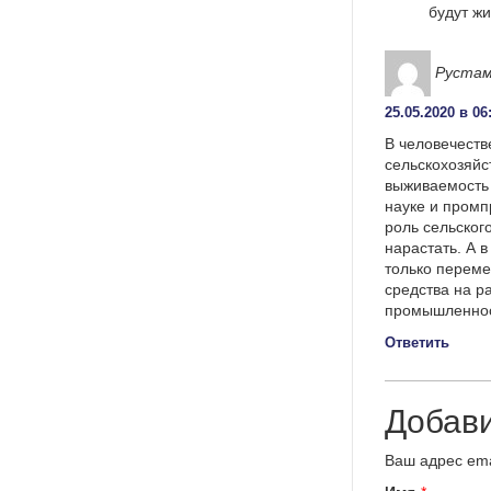
будут жи
Руста
25.05.2020 в 06
В человечеств
сельскохозяйс
выживаемость 
науке и промп
роль сельского
нарастать. А в
только переме
средства на р
промышленнос
Ответить
Добав
Ваш адрес ema