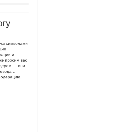
огу
укв символами
щие
кации и
же просим вас
идерам — они
евода с
 модерацию.