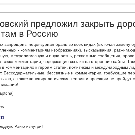
вский предложил закрыть дор
там в Россию
х запрещены нецензурная брань во всех видах (включая замену б
пленных к комментариям изображениях), высказывания, разжигаю
ную, межрелигиозную и иную рознь, рекламные сообщения, прово
а также комментарии, содержащие ссылки на сторонние сайты. Так
 в комментариях к героям статей, политикам и международным л
т. Бессодержательные, бессвязные и комментарии, требующие пер
языков, а также конспирологические теории и проекции не пройдут
онимание!
aptcha]
ри
:
:11
редную Азию изнутри!