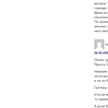
метров.
гораздо 
Даже есл
населен
По моему
многие г
чего неи
a
26.05.202
Опять ч
Просто У
Никакие
не из р
и не из 
Гастеры
И если в
то прик
А если б