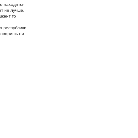
но находятся
ет не лучше.
шкент то
да республики
 говоришь ни