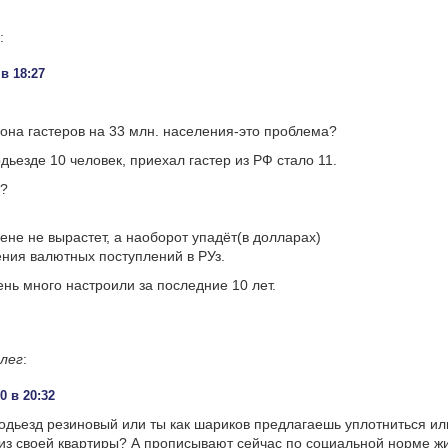
:
 в 18:27
она гастеров на 33 млн. населения-это проблема?
дьезде 10 человек, приехал гастер из РФ стало 11.
?
ене не вырастет, а наоборот упадёт(в долларах)
ения валютных поступлений в РУз.
нь много настроили за последние 10 лет.
лег
:
0 в 20:32
одьезд резиновый или ты как шариков предлагаешь уплотниться или
 из своей квартиры? А прописывают сейчас по социальной норме жи