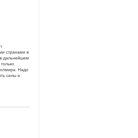
ет
ми странами в
 в дальнейшем
 только
 полмира. Надо
ить силы и