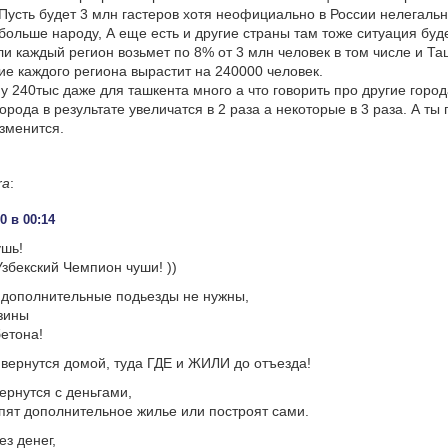
 Пусть будет 3 млн гастеров хотя неофициально в России нелегаль
больше народу, А еще есть и другие страны там тоже ситуация буд
и каждый регион возьмет по 8% от 3 млн человек в том числе и Та
ие каждого региона вырастит на 240000 человек.
 240тыс даже для ташкента много а что говорить про другие горо
орода в результате увеличатся в 2 раза а некоторые в 3 раза. А ты
зменится.
ra
:
0 в 00:14
ушь!
збекский Чемпион чуши! ))
 дополнительные подьезды не нужны,
езины
бетона!
 вернутся домой, туда ГДЕ и ЖИЛИ до отъезда!
ернутся с деньгами,
упят дополнительное жилье или построят сами.
ез денег,