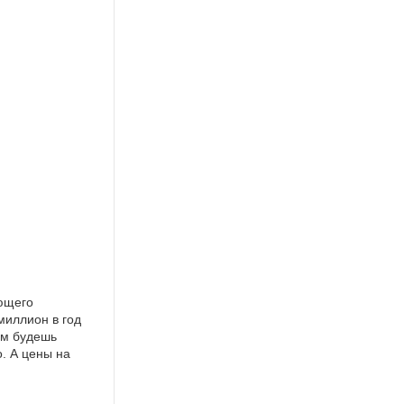
ающего
миллион в год
ем будешь
о. А цены на