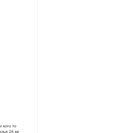
 кого то
лья 16 кв