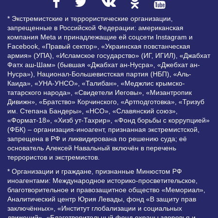
* Экстремистские и террористические организации,
запрещенные в Российской Федерации: американская
компания Meta и принадлежащие ей соцсети Instagram и
Facebook, «Правый сектор», «Украинская повстанческая
армия» (УПА), «Исламское государство» (ИГ, ИГИЛ), «Джабхат
Фатх аш-Шам» (бывшая «Джабхат ан-Нусра», «Джебхат ан-
Нусра»), Национал-Большевистская партия (НБП), «Аль-
Каида», «УНА-УНСО», «Талибан», «Меджлис крымско-
татарского народа», «Свидетели Иеговы», «Мизантропик
Дивижн», «Братство» Корчинского, «Артподготовка», «Тризуб
им. Степана Бандеры», «НСО», «Славянский союз»,
«Формат-18», «Хизб ут-Тахрир», «Фонд борьбы с коррупцией»
(ФБК) – организация-иноагент, признанная экстремистской,
запрещена в РФ и ликвидирована по решению суда; её
основатель Алексей Навальный включён в перечень
террористов и экстремистов.
* Организации и граждане, признанные Минюстом РФ
иноагентами: Международное историко-просветительское,
благотворительное и правозащитное общество «Мемориал»,
Аналитический центр Юрия Левады, фонд «В защиту прав
заключённых», «Институт глобализации и социальных
движений», «Благотворительный фонд охраны здоровья и