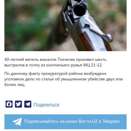
40-летний житель махалли Токчилик произвел шесть
выстрелов в толпу из охотничьего ружья МЦ 21-12.
По данному факту прокуратурой района возбуждено
уголовное дело по статье об умышленном убийстве двух или
более лиц.
Facebook
Twitter
Telegram
Поделиться
Подписывайтесь на канал Вести.UZ в Telegram