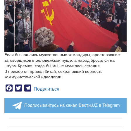
Если бы нашлись мужественные командиры, арестовавшие
заговорщиков в Беловежской пуще, а народ бросился на
штурм Кремля, тогда бы мы не мучились сегодня.
В пример он привел Китай, сохранивший верность
коммунистической идеологии.
Facebook
Twitter
Telegram
Поделиться
Подписывайтесь на канал Вести.UZ в Telegram