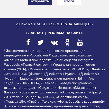
итоги
2004-2024 © VESTI.UZ
ВСЕ ПРАВА ЗАЩИЩЕНЫ
ГЛАВНАЯ
РЕКЛАМА НА САЙТЕ
* Экстремистские и террористические организации,
запрещенные в Российской Федерации: американская
компания Meta и принадлежащие ей соцсети Instagram и
Facebook, «Правый сектор», «Украинская повстанческая
армия» (УПА), «Исламское государство» (ИГ, ИГИЛ), «Джабхат
Фатх аш-Шам» (бывшая «Джабхат ан-Нусра», «Джебхат ан-
Нусра»), Национал-Большевистская партия (НБП), «Аль-
Каида», «УНА-УНСО», «Талибан», «Меджлис крымско-
татарского народа», «Свидетели Иеговы», «Мизантропик
Дивижн», «Братство» Корчинского, «Артподготовка», «Тризуб
им. Степана Бандеры», «НСО», «Славянский союз»,
«Формат-18», «Хизб ут-Тахрир», «Фонд борьбы с коррупцией»
(ФБК) – организация-иноагент, признанная экстремистской,