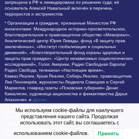
запрещена в РФ и ликвидирована по решению суда; её
основатель Алексей Навальный включён в перечень
террористов и экстремистов.
* Организации и граждане, признанные Минюстом РФ
иноагентами: Международное историко-просветительское,
благотворительное и правозащитное общество «Мемориал»,
Аналитический центр Юрия Левады, фонд «В защиту прав
заключённых», «Институт глобализации и социальных
движений», «Благотворительный фонд охраны здоровья и
защиты прав граждан», «Центр независимых социологических
исследований», Голос Америки, Радио Свободная Европа/
Радио Свобода, телеканал «Настоящее время»,
Кавказ.Реалии, Крым.Реалии, Сибирь.Реалии, правозащитник
Лев Пономарёв, журналисты Людмила Савицкая и Сергей
Маркелов, главред газеты «Псковская губерния» Денис
Камалягин, художница-акционистка и фемактивистка Дарья
Апахончич. и
другие
.
Мы используем cookie-файлы для наилучшего
Все права защищены и охраняются законом. Любое
представления нашего сайта. Продолжая
использование материалов сайта допустимо при условии
использовать этот сайт, вы соглашаетесь с
наличия активной гиперссылки на Vesti.UZ.
Редакция не несет ответственности за достоверность
использованием cookie-файлов.
Принять
информации, опубликованной в рекламных объявлениях.