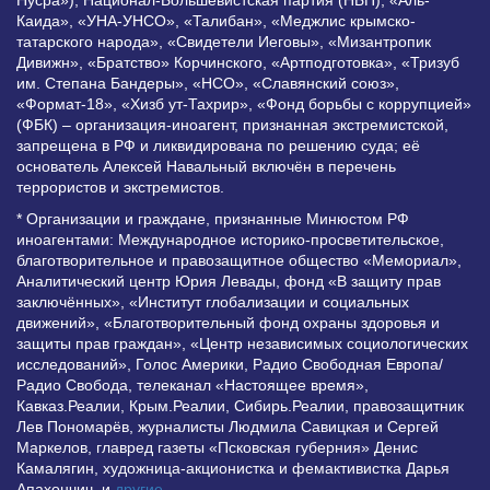
Каида», «УНА-УНСО», «Талибан», «Меджлис крымско-
татарского народа», «Свидетели Иеговы», «Мизантропик
Дивижн», «Братство» Корчинского, «Артподготовка», «Тризуб
им. Степана Бандеры», «НСО», «Славянский союз»,
«Формат-18», «Хизб ут-Тахрир», «Фонд борьбы с коррупцией»
(ФБК) – организация-иноагент, признанная экстремистской,
запрещена в РФ и ликвидирована по решению суда; её
основатель Алексей Навальный включён в перечень
террористов и экстремистов.
* Организации и граждане, признанные Минюстом РФ
иноагентами: Международное историко-просветительское,
благотворительное и правозащитное общество «Мемориал»,
Аналитический центр Юрия Левады, фонд «В защиту прав
заключённых», «Институт глобализации и социальных
движений», «Благотворительный фонд охраны здоровья и
защиты прав граждан», «Центр независимых социологических
исследований», Голос Америки, Радио Свободная Европа/
Радио Свобода, телеканал «Настоящее время»,
Кавказ.Реалии, Крым.Реалии, Сибирь.Реалии, правозащитник
Лев Пономарёв, журналисты Людмила Савицкая и Сергей
Маркелов, главред газеты «Псковская губерния» Денис
Камалягин, художница-акционистка и фемактивистка Дарья
Апахончич. и
другие
.