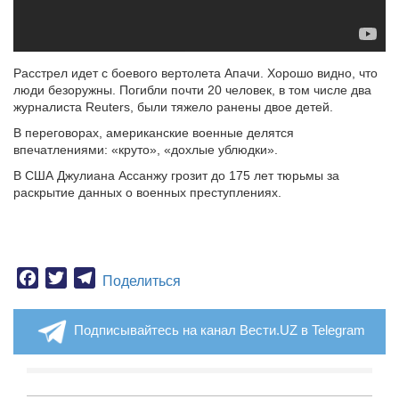
Расстрел идет с боевого вертолета Апачи. Хорошо видно, что
люди безоружны. Погибли почти 20 человек, в том числе два
журналиста Reuters, были тяжело ранены двое детей.
В переговорах, американские военные делятся
впечатлениями: «круто», «дохлые ублюдки».
В США Джулиана Ассанжу грозит до 175 лет тюрьмы за
раскрытие данных о военных преступлениях.
Facebook
Twitter
Telegram
Поделиться
Подписывайтесь на канал Вести.UZ в Telegram