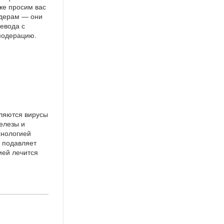
же просим вас
идерам — они
евода с
 модерацию.
ляются вирусы
елезы и
хнологией
 подавляет
ией лечится