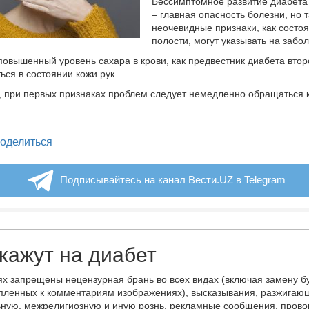
Бессимптомное развитие диабета 
– главная опасность болезни, но 
неочевидные признаки, как состо
полости, могут указывать на забо
повышенный уровень сахара в крови, как предвестник диабета втор
ься в состоянии кожи рук.
м, при первых признаках проблем следует немедленно обращаться к
legram
оделиться
Подписывайтесь на канал Вести.UZ в Telegram
кажут на диабет
х запрещены нецензурная брань во всех видах (включая замену б
пленных к комментариям изображениях), высказывания, разжигаю
ную, межрелигиозную и иную рознь, рекламные сообщения, прово