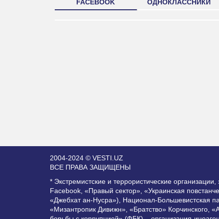
FACEBOOK
ОДНОКЛАССНИКИ
2004-2024 © VESTI.UZ
ВСЕ ПРАВА ЗАЩИЩЕНЫ
* Экстремистские и террористические организации
Facebook, «Правый сектор», «Украинская повстанч
«Джебхат ан-Нусра»), Национал-Большевистская п
«Мизантропик Дивижн», «Братство» Корчинского, «
борьбы с коррупцией» (ФБК) – организация-иноаге