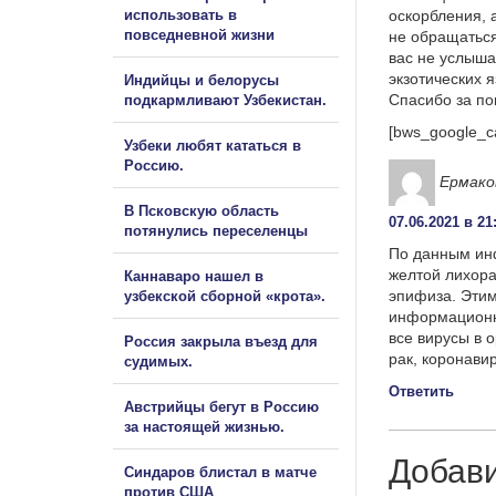
использовать в
оскорбления, 
повседневной жизни
не обращаться
вас не услыша
экзотических 
Индийцы и белорусы
Спасибо за п
подкармливают Узбекистан.
[bws_google_c
Узбеки любят кататься в
Россию.
Ермако
В Псковскую область
07.06.2021 в 21
потянулись переселенцы
По данным ин
желтой лихора
Каннаваро нашел в
эпифиза. Этим
узбекской сборной «крота».
информационно
все вирусы в 
Россия закрыла въезд для
рак, коронави
судимых.
Ответить
Австрийцы бегут в Россию
за настоящей жизнью.
Добав
Синдаров блистал в матче
против США