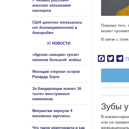
У «новых россиян»
массово отнимают
паспорта
США цинично отказались
Помимо того, 
от договоренностей в
может проявит
Анкоридже
В связи с эти
/// НОВОСТИ
«Адские санкции» грозят
Facebook
Twitter
Te
П
началом большой войны
Японцам откроют остров
Рихарда Зорге
За бандеровцев воюют 16
тысяч иностранных
наемников.
Зубы у
Мигрантам вернули 4
миллиона зарплаты.
В комментария
или на прикре
межнациональ
Что такое криптокарта и как