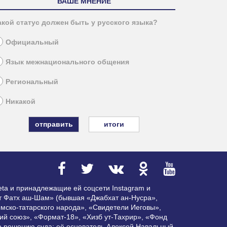
ВАШЕ МНЕНИЕ
акой статус должен быть у русского языка?
Официальный
Язык межнационального общения
Региональный
Никакой
итоги
ta и принадлежащие ей соцсети Instagram и
ат Фатх аш-Шам» (бывшая «Джабхат ан-Нусра»,
мско-татарского народа», «Свидетели Иеговы»,
ий союз», «Формат-18», «Хизб ут-Тахрир», «Фонд
по решению суда; её основатель Алексей Навальный