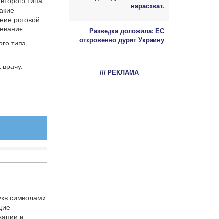
второго типа
нарасхват.
такие
яние ротовой
левание.
Разведка доложила: ЕС
откровенно дурит Украину
ого типа,
 врачу.
/// РЕКЛАМА
укв символами
щие
кации и