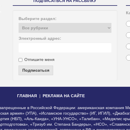
ПОДПИСАТЬСЯ НА РАССЫЛКУ
К
Выберите раздел:
Электронный адрес:
Отпишите меня
Подписаться
ГЛАВНАЯ
РЕКЛАМА НА САЙТЕ
, запрещенные в Российской Федерации: американская компания Me
еская армия» (УПА), «Исламское государство» (ИГ, ИГИЛ), «Джабх
артия (НБП), «Аль-Каида», «УНА-УНСО», «Талибан», «Меджлис кры
Артподготовка», «Тризуб им. Степана Бандеры», «НСО», «Славянск
нт, признанная экстремистской, запрещена в РФ и ликвидирована 