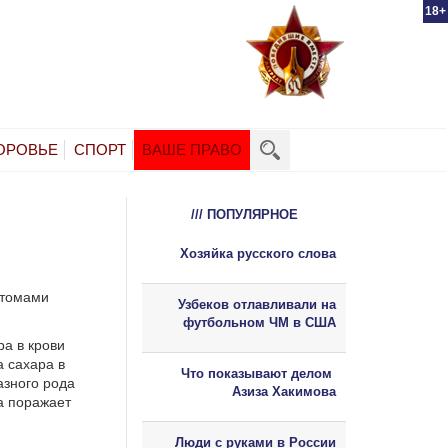
18+
ОРОВЬЕ
СПОРТ
ВАШЕ ПРАВО
/// ПОПУЛЯРНОЕ
Хозяйка русского слова
птомами
Узбеков отлавливали на
футбольном ЧМ в США
ра в крови
а сахара в
Что показывают делом
азного рода
Азиза Хакимова
а поражает
Люди с руками в России