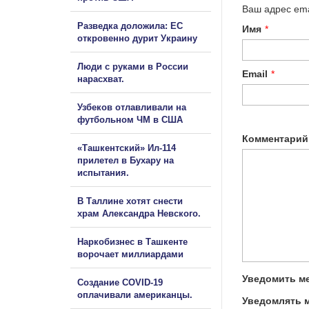
Ваш адрес ema
Разведка доложила: ЕС
Имя
*
откровенно дурит Украину
Люди с руками в России
Email
*
нарасхват.
Узбеков отлавливали на
футбольном ЧМ в США
Комментарий
«Ташкентский» Ил-114
прилетел в Бухару на
испытания.
В Таллине хотят снести
храм Александра Невского.
Наркобизнес в Ташкенте
ворочает миллиардами
Уведомить ме
Создание COVID-19
оплачивали американцы.
Уведомлять м