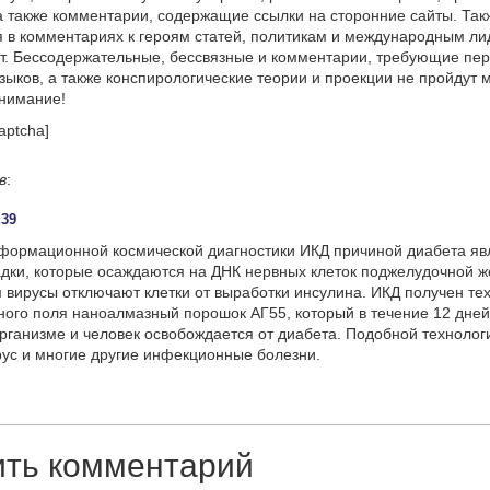
а также комментарии, содержащие ссылки на сторонние сайты. Так
 в комментариях к героям статей, политикам и международным л
т. Бессодержательные, бессвязные и комментарии, требующие пер
языков, а также конспирологические теории и проекции не пройдут
онимание!
aptcha]
в
:
:39
формационной космической диагностики ИКД причиной диабета яв
дки, которые осаждаются на ДНК нервных клеток поджелудочной ж
 вирусы отключают клетки от выработки инсулина. ИКД получен те
го поля наноалмазный порошок АГ55, который в течение 12 дней
организме и человек освобождается от диабета. Подобной технолог
рус и многие другие инфекционные болезни.
ить комментарий