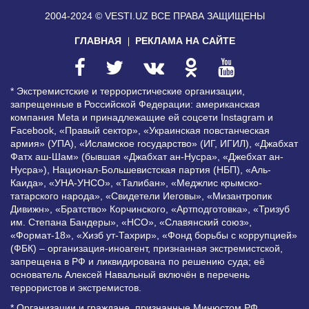
2004-2024 © VESTI.UZ
ВСЕ ПРАВА ЗАЩИЩЕНЫ
ГЛАВНАЯ
РЕКЛАМА НА САЙТЕ
* Экстремистские и террористические организации,
запрещенные в Российской Федерации: американская
компания Meta и принадлежащие ей соцсети Instagram и
Facebook, «Правый сектор», «Украинская повстанческая
армия» (УПА), «Исламское государство» (ИГ, ИГИЛ), «Джабхат
Фатх аш-Шам» (бывшая «Джабхат ан-Нусра», «Джебхат ан-
Нусра»), Национал-Большевистская партия (НБП), «Аль-
Каида», «УНА-УНСО», «Талибан», «Меджлис крымско-
татарского народа», «Свидетели Иеговы», «Мизантропик
Дивижн», «Братство» Корчинского, «Артподготовка», «Тризуб
им. Степана Бандеры», «НСО», «Славянский союз»,
«Формат-18», «Хизб ут-Тахрир», «Фонд борьбы с коррупцией»
(ФБК) – организация-иноагент, признанная экстремистской,
запрещена в РФ и ликвидирована по решению суда; её
основатель Алексей Навальный включён в перечень
террористов и экстремистов.
* Организации и граждане, признанные Минюстом РФ