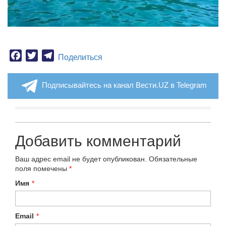
Facebook
Twitter
Telegram
Поделиться
Подписывайтесь на канал Вести.UZ в Telegram
Добавить комментарий
Ваш адрес email не будет опубликован.
Обязательные
поля помечены
*
Имя
*
Email
*