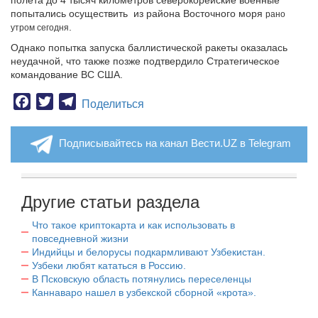
полета до 4 тысяч километров северокорейские военные
попытались осуществить из района Восточного моря
рано
.
утром сегодня
Однако попытка запуска баллистической ракеты оказалась
неудачной, что также позже подтвердило Стратегическое
командование ВС США.
Facebook
Twitter
Telegram
Поделиться
Подписывайтесь на канал Вести.UZ в Telegram
Другие статьи раздела
Что такое криптокарта и как использовать в
повседневной жизни
Индийцы и белорусы подкармливают Узбекистан.
Узбеки любят кататься в Россию.
В Псковскую область потянулись переселенцы
Каннаваро нашел в узбекской сборной «крота».