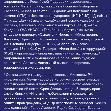
запрещенные в Российской Федерации: американская
компания Meta и принадлежащие ей соцсети Instagram и
Facebook, «Правый сектор», «Украинская повстанческая
армия» (УПА), «Исламское государство» (ИГ, ИГИЛ), «Джабхат
Фатх аш-Шам» (бывшая «Джабхат ан-Нусра», «Джебхат ан-
Нусра»), Национал-Большевистская партия (НБП), «Аль-
Каида», «УНА-УНСО», «Талибан», «Меджлис крымско-
татарского народа», «Свидетели Иеговы», «Мизантропик
Дивижн», «Братство» Корчинского, «Артподготовка», «Тризуб
им. Степана Бандеры», «НСО», «Славянский союз»,
«Формат-18», «Хизб ут-Тахрир», «Фонд борьбы с коррупцией»
(ФБК) – организация-иноагент, признанная экстремистской,
запрещена в РФ и ликвидирована по решению суда; её
основатель Алексей Навальный включён в перечень
террористов и экстремистов.
* Организации и граждане, признанные Минюстом РФ
иноагентами: Международное историко-просветительское,
благотворительное и правозащитное общество «Мемориал»,
Аналитический центр Юрия Левады, фонд «В защиту прав
заключённых», «Институт глобализации и социальных
движений», «Благотворительный фонд охраны здоровья и
защиты прав граждан», «Центр независимых социологических
исследований», Голос Америки, Радио Свободная Европа/