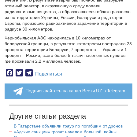
энергетики. В результате аварии был полностью разрушен
атомный реактор, в окружающую среду попали
радиоактивные вещества, а образовавшееся облако разнесло
их по территории Украины, России, Беларуси и ряда стран
Европы, произошло радиоактивное заражение территории в
радиусе 30 километров.
Чернобыльская АЭС находилась в 10 километрах от
белорусской границы, в результате катастрофы пострадало 23
процента территории Беларуси, 7 процентов — Украины и 1
процент – России, всего более 5 тысяч населенных пунктов,
где проживали 2,2 миллиона человек.
Facebook
Twitter
Telegram
Поделиться
Подписывайтесь на канал Вести.UZ в Telegram
Другие статьи раздела
В Татарстане объявили траур по погибшим от дронов
«Адские санкции» грозят началом большой войны