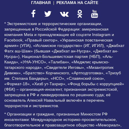
ГЛАВНАЯ
РЕКЛАМА НА САЙТЕ
* Экстремистские и террористические организации,
запрещенные в Российской Федерации: американская
компания Meta и принадлежащие ей соцсети Instagram и
Facebook, «Правый сектор», «Украинская повстанческая
армия» (УПА), «Исламское государство» (ИГ, ИГИЛ), «Джабхат
Фатх аш-Шам» (бывшая «Джабхат ан-Нусра», «Джебхат ан-
Нусра»), Национал-Большевистская партия (НБП), «Аль-
Каида», «УНА-УНСО», «Талибан», «Меджлис крымско-
татарского народа», «Свидетели Иеговы», «Мизантропик
Дивижн», «Братство» Корчинского, «Артподготовка», «Тризуб
им. Степана Бандеры», «НСО», «Славянский союз»,
«Формат-18», «Хизб ут-Тахрир», «Фонд борьбы с коррупцией»
(ФБК) – организация-иноагент, признанная экстремистской,
запрещена в РФ и ликвидирована по решению суда; её
основатель Алексей Навальный включён в перечень
террористов и экстремистов.
* Организации и граждане, признанные Минюстом РФ
иноагентами: Международное историко-просветительское,
благотворительное и правозащитное общество «Мемориал»,