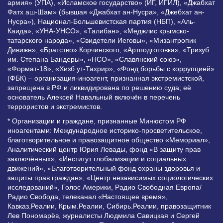
армия» (УПА), «Исламское государство» (ИГ, ИГИЛ), «Джабхат
Фатх аш-Шам» (бывшая «Джабхат ан-Нусра», «Джебхат ан-
Нусра»), Национал-Большевистская партия (НБП), «Аль-
Каида», «УНА-УНСО», «Талибан», «Меджлис крымско-
татарского народа», «Свидетели Иеговы», «Мизантропик
Дивижн», «Братство» Корчинского, «Артподготовка», «Тризуб
им. Степана Бандеры», «НСО», «Славянский союз»,
«Формат-18», «Хизб ут-Тахрир», «Фонд борьбы с коррупцией»
(ФБК) – организация-иноагент, признанная экстремистской,
запрещена в РФ и ликвидирована по решению суда; её
основатель Алексей Навальный включён в перечень
террористов и экстремистов.
* Организации и граждане, признанные Минюстом РФ
иноагентами: Международное историко-просветительское,
благотворительное и правозащитное общество «Мемориал»,
Аналитический центр Юрия Левады, фонд «В защиту прав
заключённых», «Институт глобализации и социальных
движений», «Благотворительный фонд охраны здоровья и
защиты прав граждан», «Центр независимых социологических
исследований», Голос Америки, Радио Свободная Европа/
Радио Свобода, телеканал «Настоящее время»,
Кавказ.Реалии, Крым.Реалии, Сибирь.Реалии, правозащитник
Лев Пономарёв, журналисты Людмила Савицкая и Сергей