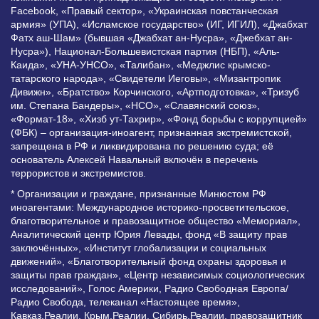
Facebook, «Правый сектор», «Украинская повстанческая
армия» (УПА), «Исламское государство» (ИГ, ИГИЛ), «Джабхат
Фатх аш-Шам» (бывшая «Джабхат ан-Нусра», «Джебхат ан-
Нусра»), Национал-Большевистская партия (НБП), «Аль-
Каида», «УНА-УНСО», «Талибан», «Меджлис крымско-
татарского народа», «Свидетели Иеговы», «Мизантропик
Дивижн», «Братство» Корчинского, «Артподготовка», «Тризуб
им. Степана Бандеры», «НСО», «Славянский союз»,
«Формат-18», «Хизб ут-Тахрир», «Фонд борьбы с коррупцией»
(ФБК) – организация-иноагент, признанная экстремистской,
запрещена в РФ и ликвидирована по решению суда; её
основатель Алексей Навальный включён в перечень
террористов и экстремистов.
* Организации и граждане, признанные Минюстом РФ
иноагентами: Международное историко-просветительское,
благотворительное и правозащитное общество «Мемориал»,
Аналитический центр Юрия Левады, фонд «В защиту прав
заключённых», «Институт глобализации и социальных
движений», «Благотворительный фонд охраны здоровья и
защиты прав граждан», «Центр независимых социологических
исследований», Голос Америки, Радио Свободная Европа/
Радио Свобода, телеканал «Настоящее время»,
Кавказ.Реалии, Крым.Реалии, Сибирь.Реалии, правозащитник