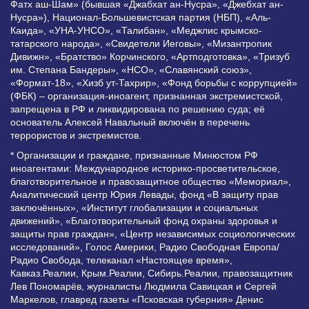
Фатх аш-Шам» (бывшая «Джабхат ан-Нусра», «Джебхат ан-
Нусра»), Национал-Большевистская партия (НБП), «Аль-
Каида», «УНА-УНСО», «Талибан», «Меджлис крымско-
татарского народа», «Свидетели Иеговы», «Мизантропик
Дивижн», «Братство» Корчинского, «Артподготовка», «Тризуб
им. Степана Бандеры», «НСО», «Славянский союз»,
«Формат-18», «Хизб ут-Тахрир», «Фонд борьбы с коррупцией»
(ФБК) – организация-иноагент, признанная экстремистской,
запрещена в РФ и ликвидирована по решению суда; её
основатель Алексей Навальный включён в перечень
террористов и экстремистов.
* Организации и граждане, признанные Минюстом РФ
иноагентами: Международное историко-просветительское,
благотворительное и правозащитное общество «Мемориал»,
Аналитический центр Юрия Левады, фонд «В защиту прав
заключённых», «Институт глобализации и социальных
движений», «Благотворительный фонд охраны здоровья и
защиты прав граждан», «Центр независимых социологических
исследований», Голос Америки, Радио Свободная Европа/
Радио Свобода, телеканал «Настоящее время»,
Кавказ.Реалии, Крым.Реалии, Сибирь.Реалии, правозащитник
Лев Пономарёв, журналисты Людмила Савицкая и Сергей
Маркелов, главред газеты «Псковская губерния» Денис