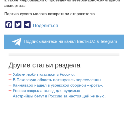
а также информации о проведении ветеринарно-санитарной
экспертизы.
Партию сухого молока возвратили отправителю.
Facebook
Twitter
Telegram
Поделиться
Подписывайтесь на канал Вести.UZ в Telegram
Другие статьи раздела
Узбеки любят кататься в Россию.
В Псковскую область потянулись переселенцы
Каннаваро нашел в узбекской сборной «крота».
Россия закрыла въезд для судимых.
Австрийцы бегут в Россию за настоящей жизнью.