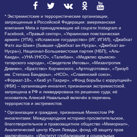
* Экстремистские и террористические организации,
запрещенные в Российской Федерации: американская
компания Meta и принадлежащие ей соцсети Instagram и
Facebook, «Правый сектор», «Украинская повстанческая
армия» (УПА), «Исламское государство» (ИГ, ИГИЛ), «Джабхат
Фатх аш-Шам» (бывшая «Джабхат ан-Нусра», «Джебхат ан-
Нусра»), Национал-Большевистская партия (НБП), «Аль-
Каида», «УНА-УНСО», «Талибан», «Меджлис крымско-
татарского народа», «Свидетели Иеговы», «Мизантропик
Дивижн», «Братство» Корчинского, «Артподготовка», «Тризуб
им. Степана Бандеры», «НСО», «Славянский союз»,
«Формат-18», «Хизб ут-Тахрир», «Фонд борьбы с коррупцией»
(ФБК) – организация-иноагент, признанная экстремистской,
запрещена в РФ и ликвидирована по решению суда; её
основатель Алексей Навальный включён в перечень
террористов и экстремистов.
* Организации и граждане, признанные Минюстом РФ
иноагентами: Международное историко-просветительское,
благотворительное и правозащитное общество «Мемориал»,
Аналитический центр Юрия Левады, фонд «В защиту прав
заключённых», «Институт глобализации и социальных