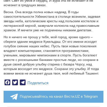
свет. Свет их умов и сердец. И аура эта не исчезает и не
исчезнет в грядущих веках.
Весна. Она всегда полна новых надежд. В годы
самостоятельности Узбекистана в столице возникли, задевая
звезды неба, католические кресты над польским костелом и
лютеранской кирхой, зазвучали колокола над православным
храмом. И мечети уже не подчинены никаким диктатам.
Но я ничего не прошу у тебя, мой город, кроме одного –
сбереги здание медресе Кукельдаш. От его имени исходит
голубое сияние наших небес. Пусть твои новые поколения
владеют компьютерами, становятся программистами,
учеными, мировыми чемпионами в спорте. Пусть богатеют
вместе с роскошными банками простые люди, но сохрани в
душе своей добрую улыбку старика с базара Чорсу, над
которым восходит это медресе. Сохрани эту улыбку. И тогда
вовеки веков не исчезнет душа твоя, мой любимый Ташкент.
Facebook
Twitter
Telegram
Поделиться
Подписывайтесь на канал Вести.UZ в Telegram