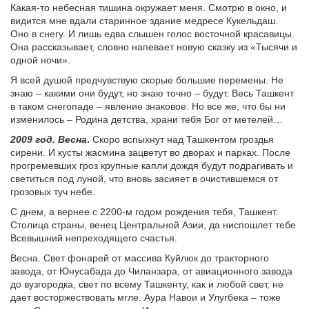
Какая-то небесная тишина окружает меня. Смотрю в окно, и
видится мне вдали старинное здание медресе Кукельдаш.
Оно в снегу. И лишь едва слышен голос восточной красавицы.
Она рассказывает, словно напевает новую сказку из «Тысячи и
одной ночи».
Я всей душой предчувствую скорые большие перемены. Не
знаю – какими они будут, но знаю точно – будут. Весь Ташкент
в таком снегопаде – явление знаковое. Но все же, что бы ни
изменилось – Родина детства, храни тебя Бог от метелей…
2009 год. Весна
.
Скоро вспыхнут над Ташкентом гроздья
сирени. И кусты жасмина зацветут во дворах и парках. После
прогремевших гроз крупные капли дождя будут подрагивать и
светиться под луной, что вновь засияет в очистившемся от
грозовых туч небе.
С днем, а вернее с 2200-м годом рождения тебя, Ташкент.
Столица страны, венец Центральной Азии, да ниспошлет тебе
Всевышний непреходящего счастья.
Весна. Свет фонарей от массива Куйлюк до тракторного
завода, от Юнусабада до Чиланзара, от авиационного завода
до вузгородка, свет по всему Ташкенту, как и любой свет, не
дает восторжествовать мгле. Аура Навои и Улугбека – тоже