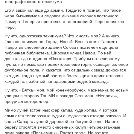
топографического техникума.
Его я закончил еще до армии. Тогда-то я познал, что такое
жара Кызылкумов и ледовое дыхание склонов восточного
Памира. Теперь я простился с топографией. Перо повлекло.
Перо.
Ну что, одноэтажка техникума? Что юность моя? А ничего.
Главное неизменно. Город. Новый. Весь в огнях Ташкент.
Напротив снесенного здания Союза писателей еще цела
публичная библиотека. Широкая улица Навои. По ней
доезжаю до стадиона «Пахтакор». Трибуны по-вечернему
пусты, но несколько прожекторов еще горят, освещая зеленое
футбольное поле. И кажется, что от дальних звезд доносится
эхо дня, когда шумный восторг болельщиков приветствовал
каждый гол, забитый нападающими родной команды.
Ну что, «Вятка» моя, мой конек-горбунок, махнем-ка по новым
улицам в сторону ТашМИ и завода Сельмаш. «Непрочь», —
проурчал мотороллер.
Мимо лучей встречных фар катим, куда хотим. И вот уже
слышатся тепловозные гудки с недалекого отсюда вокзала. И
снова Салар с лунной дорожкой на бегущей воде. На его
берегу строятся вместо снесенных халуп четырехэтажные
дома завода «Подъемник». Растет город. Но вот что