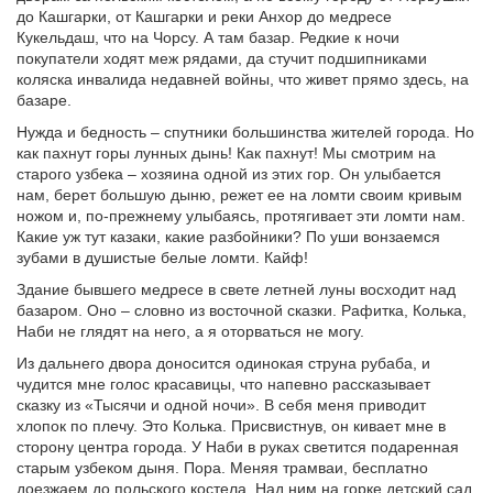
до Кашгарки, от Кашгарки и реки Анхор до медресе
Кукельдаш, что на Чорсу. А там базар. Редкие к ночи
покупатели ходят меж рядами, да стучит подшипниками
коляска инвалида недавней войны, что живет прямо здесь, на
базаре.
Нужда и бедность – спутники большинства жителей города. Но
как пахнут горы лунных дынь! Как пахнут! Мы смотрим на
старого узбека – хозяина одной из этих гор. Он улыбается
нам, берет большую дыню, режет ее на ломти своим кривым
ножом и, по-прежнему улыбаясь, протягивает эти ломти нам.
Какие уж тут казаки, какие разбойники? По уши вонзаемся
зубами в душистые белые ломти. Кайф!
Здание бывшего медресе в свете летней луны восходит над
базаром. Оно – словно из восточной сказки. Рафитка, Колька,
Наби не глядят на него, а я оторваться не могу.
Из дальнего двора доносится одинокая струна рубаба, и
чудится мне голос красавицы, что напевно рассказывает
сказку из «Тысячи и одной ночи». В себя меня приводит
хлопок по плечу. Это Колька. Присвистнув, он кивает мне в
сторону центра города. У Наби в руках светится подаренная
старым узбеком дыня. Пора. Меняя трамваи, бесплатно
доезжаем до польского костела. Над ним на горке детский сад,