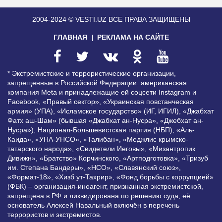
2004-2024 © VESTI.UZ
ВСЕ ПРАВА ЗАЩИЩЕНЫ
ГЛАВНАЯ
РЕКЛАМА НА САЙТЕ
* Экстремистские и террористические организации,
запрещенные в Российской Федерации: американская
компания Meta и принадлежащие ей соцсети Instagram и
Facebook, «Правый сектор», «Украинская повстанческая
армия» (УПА), «Исламское государство» (ИГ, ИГИЛ), «Джабхат
Фатх аш-Шам» (бывшая «Джабхат ан-Нусра», «Джебхат ан-
Нусра»), Национал-Большевистская партия (НБП), «Аль-
Каида», «УНА-УНСО», «Талибан», «Меджлис крымско-
татарского народа», «Свидетели Иеговы», «Мизантропик
Дивижн», «Братство» Корчинского, «Артподготовка», «Тризуб
им. Степана Бандеры», «НСО», «Славянский союз»,
«Формат-18», «Хизб ут-Тахрир», «Фонд борьбы с коррупцией»
(ФБК) – организация-иноагент, признанная экстремистской,
запрещена в РФ и ликвидирована по решению суда; её
основатель Алексей Навальный включён в перечень
террористов и экстремистов.