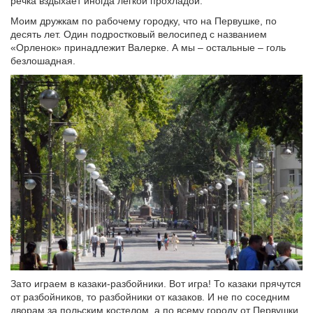
речка вздыхает иногда легкой прохладой.
Моим дружкам по рабочему городку, что на Первушке, по
десять лет. Один подростковый велосипед с названием
«Орленок» принадлежит Валерке. А мы – остальные – голь
безлошадная.
Зато играем в казаки-разбойники. Вот игра! То казаки прячутся
от разбойников, то разбойники от казаков. И не по соседним
дворам за польским костелом, а по всему городу от Первушки