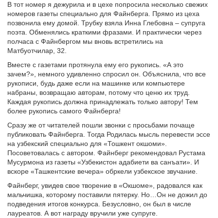
В тот номер я дежурила и в цехе попросила несколько свежих
номеров газеты специально для Файнберга. Прямо из цеха
позвонила ему домой. Трубку взяла Инна Глебовна – супруга
поэта. Обменялись краткими фразами. И практически через
полчаса с Файнбергом мы вновь встретились на
Матбуотчилар, 32.
Вместе с газетами протянула ему его рукопись. «А это
зачем?», немного удивленно спросил он. Объяснила, что все
рукописи, будь даже если на машинке или компьютере
набраны, возвращаю авторам, потому что ценю их труд.
Каждая рукопись должна принадлежать только автору! Тем
более рукопись самого Файнберга!
Сразу же от читателей пошли звонки с просьбами почаще
публиковать Файнберга. Тогда Родилась мысль перевести эссе
на узбекский специально для «Тошкент окшоми».
Посоветовалась с автором. Файнберг рекомендовал Рустама
Мусурмона из газеты «Узбекистон адабиети ва санъати». И
вскоре «Ташкентские вечера» обркели узбекское звучание.
Файнберг, увидев свое творение в «Окшоме», радовался как
мальчишка, которому поставили пятерку. Но…Он не дожил до
подведения итогов конкурса. Безусловно, он был в числе
лауреатов. А вот награду вручили уже супруге.