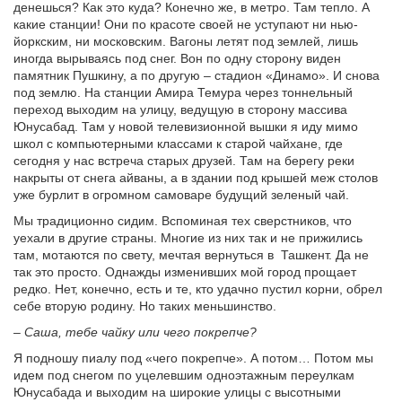
денешься? Как это куда? Конечно же, в метро. Там тепло. А
какие станции! Они по красоте своей не уступают ни нью-
йоркским, ни московским. Вагоны летят под землей, лишь
иногда вырываясь под снег. Вон по одну сторону виден
памятник Пушкину, а по другую – стадион «Динамо». И снова
под землю. На станции Амира Темура через тоннельный
переход выходим на улицу, ведущую в сторону массива
Юнусабад. Там у новой телевизионной вышки я иду мимо
школ с компьютерными классами к старой чайхане, где
сегодня у нас встреча старых друзей. Там на берегу реки
накрыты от снега айваны, а в здании под крышей меж столов
уже бурлит в огромном самоваре будущий зеленый чай.
Мы традиционно сидим. Вспоминая тех сверстников, что
уехали в другие страны. Многие из них так и не прижились
там, мотаются по свету, мечтая вернуться в Ташкент. Да не
так это просто. Однажды изменивших мой город прощает
редко. Нет, конечно, есть и те, кто удачно пустил корни, обрел
себе вторую родину. Но таких меньшинство.
– Саша, тебе чайку или чего покрепче?
Я подношу пиалу под «чего покрепче». А потом… Потом мы
идем под снегом по уцелевшим одноэтажным переулкам
Юнусабада и выходим на широкие улицы с высотными