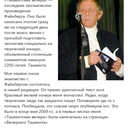
«Ташкентские вечера» —
последнее прозаическое
произведение
Файнберга. Оно было
написано поэтом сразу
же на следующий день
после моего звонка с
просьбой подготовить
эксклюзив специально на
творческий конкурс,
объявленный столичным
хокимиятом накануне
2200-летия Ташкента.
Мое первое очное
знакомство с
Файнбергом состоялось
в нашей редакции. Он принес рукописный текст эссе.
Красивый мелкий почерк меня впечатлил. Редко, когда
творческие люди так аккуратно пишут. Поговорили где-то с
полчаса. Пообещала, что совсем скоро опубликуем его. Это
было в конце мая 2009-го, а в первых числах июня
«Ташкентские вечера» были напечатаны на страницах
«Вечернего Ташкента».