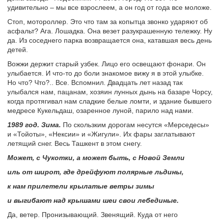
удивительно – мы все взрослеем, а он год от года все моложе.
Стоп, мотороллер. Это что там за копытца звонко ударяют об
асфальт? Ага. Лошадка. Она везет разукрашенную тележку. Ну
да. Из соседнего парка возвращается она, катавшая весь день
детей.
Вожжи держит старый узбек. Лицо его освещают фонари. Он
улыбается. И что-то до боли знакомое вижу я в этой улыбке.
Но что? Что?.. Все. Вспомнил. Двадцать лет назад так
улыбался нам, пацанам, хозяин лунных дынь на базаре Чорсу,
когда протягивал нам сладкие белые ломти, и здание бывшего
медресе Кукельдаш, озаренное луной, парило над нами.
1989 год. Зима.
По скользким дорогам несутся «Мерседесы»
и «Тойоты», «Нексии» и «Жигули». Их фары заглатывают
летящий снег. Весь Ташкент в этом снегу.
Может, с Чукотки, а может быть, с Новой Земли
иль от широт, где дрейфуют полярные льдины,
к нам прилетели крылатые ветры зимы
и выгибают над крышами шеи свои лебединые.
Да, ветер. Пронизывающий. Звенящий. Куда от него