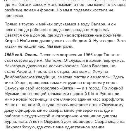
где мы бегали совсем маленькими, а под ним какие-то склады,
разбитые ломами фрески. Но мы в подвалах костела не
прячемся.
Прямо в трусах и майках опускаемся в воду Салара, и он
несет нас до рабочего городка винзавода номер семь.
Светятся окна домов, где ждут нас встревоженные родители.
Хитрый Наби всю дыню уносит к себе домой. Ну и ладно. Зато
казаки не нашли нас. Мы выиграли.
1969 год. Осень.
После землетрясения 1966 года Ташкент
стал совсем другим. Мы тоже. Отслужили в армии, вернулись.
Некоторых дружков не досчитываемся. Умер Валерка, не
стало Рафита. Я остался с отцом. Без мамы. Хожу на
Домбрабадское кладбище, сметаю листву с ее могилы. Здесь
тихо. Уходя, прощаюсь взмахом руки со сторожем у ворот.
Сажусь на свой мотороллер «Вятка» — и в город. По людной
Мукими, по звенящей трамваями широкой Шота Руставели,
мимо новой гостиницы и стеклянного здания касс аэрофлота.
Но нет – не домой, а туда, сквозь вечерние огни к Окружному
дому офицеров, мимо сквера, мимо университета, где я
работал в студенческой многотиражке и защищал диплом
журналиста. А вот и Окружной дом офицеров. Сворачиваю на
Шахрисябзскую, где стоит еще одноэтажное здание