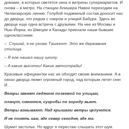
домами, в которых светятся окна и витрины супермаркетов. И
снова – в метро. На станции Алишера Навои переходим на
Чиланзарскую линию. Голубой подземный состав доносит нас
до дворца, что рядом с озером и улицей Бабура. Здесь во
дворце еще одна встреча с друзьями. На нее из Москвы и
Нью-Йорка, из Швеции и Канады приехали наши бывшие
одноклассники.
– Слушай, я не узнаю Ташкент. Это же державная
столица.
– Я еле нашел нашу школу.
– А какие высотки! Какие автострады!
Красивые официантки нас не обходят своим вниманием. А в
окнах дворца лежит огромный город, над которым летит снег.
И…
Ветры звенят ледяною поземкой по улицам,
плачут, смеются, сугробы по городу вьют.
Ветры взмывают. Над крышами ветры целуются.
И не понять нам, где север сегодня, где юг.
Шумит застолье. Но вдруг я перестаю слышать этот шум.