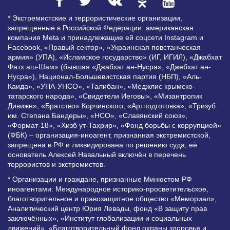
* Экстремистские и террористические организации,
запрещенные в Российской Федерации: американская
компания Meta и принадлежащие ей соцсети Instagram и
Facebook, «Правый сектор», «Украинская повстанческая
армия» (УПА), «Исламское государство» (ИГ, ИГИЛ), «Джабхат
Фатх аш-Шам» (бывшая «Джабхат ан-Нусра», «Джебхат ан-
Нусра»), Национал-Большевистская партия (НБП), «Аль-
Каида», «УНА-УНСО», «Талибан», «Меджлис крымско-
татарского народа», «Свидетели Иеговы», «Мизантропик
Дивижн», «Братство» Корчинского, «Артподготовка», «Тризуб
им. Степана Бандеры», «НСО», «Славянский союз»,
«Формат-18», «Хизб ут-Тахрир», «Фонд борьбы с коррупцией»
(ФБК) – организация-иноагент, признанная экстремистской,
запрещена в РФ и ликвидирована по решению суда; её
основатель Алексей Навальный включён в перечень
террористов и экстремистов.
* Организации и граждане, признанные Минюстом РФ
иноагентами: Международное историко-просветительское,
благотворительное и правозащитное общество «Мемориал»,
Аналитический центр Юрия Левады, фонд «В защиту прав
заключённых», «Институт глобализации и социальных
движений», «Благотворительный фонд охраны здоровья и