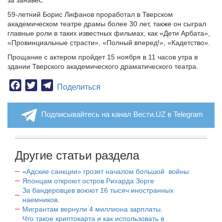
за занавес.
59-летний Борис Лифанов проработал в Тверском
академическом театре драмы более 30 лет, также он сыграл
главные роли в таких известных фильмах, как «Дети Арбата»,
«Провинциальные страсти», «Полный вперед!», «Кадетство».
Прощание с актером пройдет 15 ноября в 11 часов утра в
здании Тверского академического драматического театра.
Facebook
Twitter
Telegram
Поделиться
Подписывайтесь на канал Вести.UZ в Telegram
Другие статьи раздела
«Адские санкции» грозят началом большой войны
Японцам откроют остров Рихарда Зорге
За бандеровцев воюют 16 тысяч иностранных
наемников.
Мигрантам вернули 4 миллиона зарплаты.
Что такое криптокарта и как использовать в