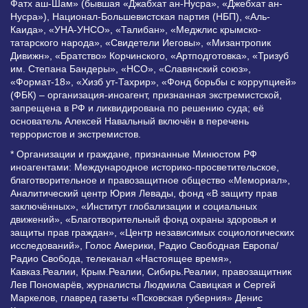
Фатх аш-Шам» (бывшая «Джабхат ан-Нусра», «Джебхат ан-
Нусра»), Национал-Большевистская партия (НБП), «Аль-
Каида», «УНА-УНСО», «Талибан», «Меджлис крымско-
татарского народа», «Свидетели Иеговы», «Мизантропик
Дивижн», «Братство» Корчинского, «Артподготовка», «Тризуб
им. Степана Бандеры», «НСО», «Славянский союз»,
«Формат-18», «Хизб ут-Тахрир», «Фонд борьбы с коррупцией»
(ФБК) – организация-иноагент, признанная экстремистской,
запрещена в РФ и ликвидирована по решению суда; её
основатель Алексей Навальный включён в перечень
террористов и экстремистов.
* Организации и граждане, признанные Минюстом РФ
иноагентами: Международное историко-просветительское,
благотворительное и правозащитное общество «Мемориал»,
Аналитический центр Юрия Левады, фонд «В защиту прав
заключённых», «Институт глобализации и социальных
движений», «Благотворительный фонд охраны здоровья и
защиты прав граждан», «Центр независимых социологических
исследований», Голос Америки, Радио Свободная Европа/
Радио Свобода, телеканал «Настоящее время»,
Кавказ.Реалии, Крым.Реалии, Сибирь.Реалии, правозащитник
Лев Пономарёв, журналисты Людмила Савицкая и Сергей
Маркелов, главред газеты «Псковская губерния» Денис