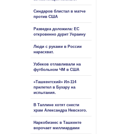
Синдаров блистал в матче
против США
Разведка доложила: ЕС
откровенно дурит Украину
Люди с руками в России
нарасхват.
Узбеков отлавливали на
футбольном ЧМ в США
«Ташкентский» Ил-114
прилетел в Бухару на
испытания.
В Таллине хотят снести
храм Александра Невского.
Наркобизнес в Ташкенте
ворочает миллиардами