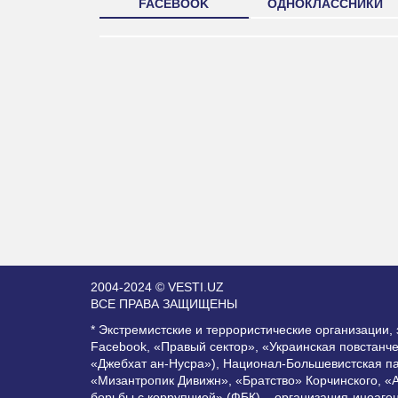
FACEBOOK
ОДНОКЛАССНИКИ
2004-2024 © VESTI.UZ
ВСЕ ПРАВА ЗАЩИЩЕНЫ
* Экстремистские и террористические организации
Facebook, «Правый сектор», «Украинская повстанч
«Джебхат ан-Нусра»), Национал-Большевистская п
«Мизантропик Дивижн», «Братство» Корчинского, «
борьбы с коррупцией» (ФБК) – организация-иноаге