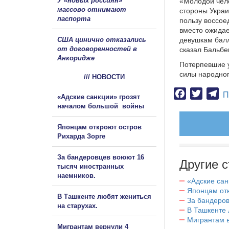
У «новых россиян»
«Молодой чело
массово отнимают
стороны Украи
паспорта
пользу воссое
вместо ожидае
США цинично отказались
девушкам балл
от договоренностей в
сказал Бальбе
Анкоридже
Потерпевшие 
силы народног
/// НОВОСТИ
Facebook
Twitter
Te
П
«Адские санкции» грозят
началом большой войны
Японцам откроют остров
Рихарда Зорге
За бандеровцев воюют 16
Другие с
тысяч иностранных
наемников.
«Адские са
Японцам отк
В Ташкенте любят жениться
За бандеров
на старухах.
В Ташкенте 
Мигрантам в
Мигрантам вернули 4