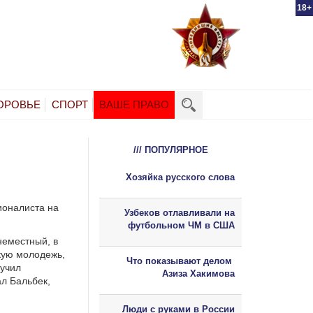
18+
ОРОВЬЕ
СПОРТ
ВАШЕ ПРАВО
/// ПОПУЛЯРНОЕ
Хозяйка русского слова
ионалиста на
Узбеков отлавливали на
футбольном ЧМ в США
неместный, в
кую молодежь,
Что показывают делом
лучил
Азиза Хакимова
ал Бальбек,
Люди с руками в России