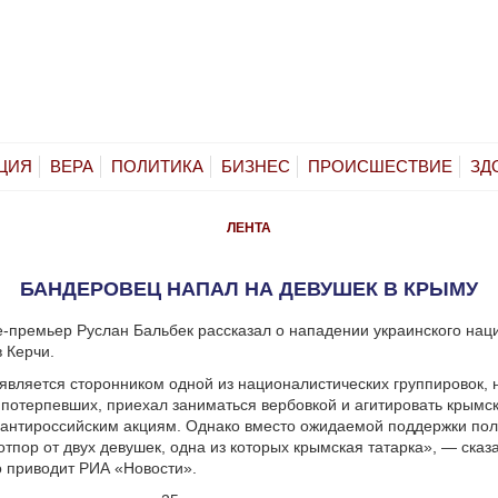
ЦИЯ
ВЕРА
ПОЛИТИКА
БИЗНЕС
ПРОИСШЕСТВИЕ
ЗД
ЛЕНТА
БАНДЕРОВЕЦ НАПАЛ НА ДЕВУШЕК В КРЫМУ
-премьер Руслан Бальбек рассказал о нападении украинского нац
в Керчи.
вляется сторонником одной из националистических группировок, 
в потерпевших, приехал заниматься вербовкой и агитировать крымс
 антироссийским акциям. Однако вместо ожидаемой поддержки по
тпор от двух девушек, одна из которых крымская татарка», — сказ
о приводит РИА «Новости».