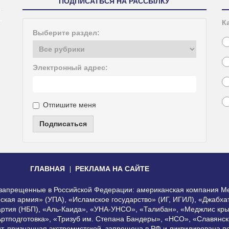
ПОДПИСАТЬСЯ НА РАССЫЛКУ
К
Выберите раздел:
Электронный адрес:
Отпишите меня
Подписаться
ГЛАВНАЯ
РЕКЛАМА НА САЙТЕ
, запрещенные в Российской Федерации: американская компания Me
еская армия» (УПА), «Исламское государство» (ИГ, ИГИЛ), «Джабх
артия (НБП), «Аль-Каида», «УНА-УНСО», «Талибан», «Меджлис кры
Артподготовка», «Тризуб им. Степана Бандеры», «НСО», «Славянск
нт, признанная экстремистской, запрещена в РФ и ликвидирована 