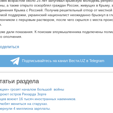
век возрастом около 25 лет запугивал крымскую молодежь репрес
ны, а также открыто оскорблял граждан России, живущих в Крыму, з
динения Крыма с Россией. Получив решительный отпор от местно
мой поддержки, украинский националист неожиданно брызнул в гл
ончиком с перцовым раствором, после чего скрылся с места прои
к.
уже дали показания. К поискам злоумышленника подключены поли
о ополчения.
legram
оделиться
Подписывайтесь на канал Вести.UZ в Telegram
татьи раздела
нкции» грозят началом большой войны
роют остров Рихарда Зорге
цев воюют 16 тысяч иностранных наемников.
любят жениться на старухах.
ернули 4 миллиона зарплаты.