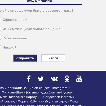
ВАШЕ МНЕНИЕ
акой статус должен быть у русского языка?
Официальный
Язык межнационального общения
Региональный
Никакой
итоги
ta и принадлежащие ей соцсети Instagram и
ат Фатх аш-Шам» (бывшая «Джабхат ан-Нусра»,
мско-татарского народа», «Свидетели Иеговы»,
ий союз», «Формат-18», «Хизб ут-Тахрир», «Фонд
по решению суда; её основатель Алексей Навальный