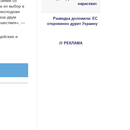
сиями со
нарасхват.
а их выбор в
й молодежи
аза двум
Разведка доложила: ЕС
сшествия», —
откровенно дурит Украину
цейские и
/// РЕКЛАМА