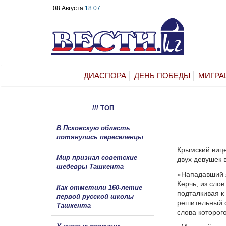
08 Августа
18:07
ДИАСПОРА
ДЕНЬ ПОБЕДЫ
МИГРА
/// ТОП
В Псковскую область
потянулись переселенцы
Крымский вице
Мир признал советские
двух девушек 
шедевры Ташкента
«Нападавший я
Керчь, из сло
Как отметили 160-летие
подталкивая к
первой русской школы
решительный о
Ташкента
слова которог