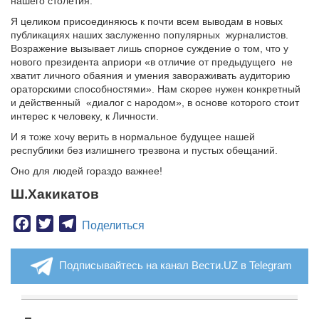
нашего столетия.
Я целиком присоединяюсь к почти всем выводам в новых
публикациях наших заслуженно популярных журналистов.
Возражение вызывает лишь спорное суждение о том, что у
нового президента априори «в отличие от предыдущего не
хватит личного обаяния и умения завораживать аудиторию
ораторскими способностями». Нам скорее нужен конкретный
и действенный «диалог с народом», в основе которого стоит
интерес к человеку, к Личности.
И я тоже хочу верить в нормальное будущее нашей
республики без излишнего трезвона и пустых обещаний.
Оно для людей гораздо важнее!
Ш.Хакикатов
Facebook
Twitter
Telegram
Поделиться
Подписывайтесь на канал Вести.UZ в Telegram