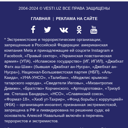
2004-2024 © VESTI.UZ
ВСЕ ПРАВА ЗАЩИЩЕНЫ
ГЛАВНАЯ
РЕКЛАМА НА САЙТЕ
* Экстремистские и террористические организации,
запрещенные в Российской Федерации: американская
компания Meta и принадлежащие ей соцсети Instagram и
Facebook, «Правый сектор», «Украинская повстанческая
армия» (УПА), «Исламское государство» (ИГ, ИГИЛ), «Джабхат
Фатх аш-Шам» (бывшая «Джабхат ан-Нусра», «Джебхат ан-
Нусра»), Национал-Большевистская партия (НБП), «Аль-
Каида», «УНА-УНСО», «Талибан», «Меджлис крымско-
татарского народа», «Свидетели Иеговы», «Мизантропик
Дивижн», «Братство» Корчинского, «Артподготовка», «Тризуб
им. Степана Бандеры», «НСО», «Славянский союз»,
«Формат-18», «Хизб ут-Тахрир», «Фонд борьбы с коррупцией»
(ФБК) – организация-иноагент, признанная экстремистской,
запрещена в РФ и ликвидирована по решению суда; её
основатель Алексей Навальный включён в перечень
террористов и экстремистов.