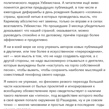
политического лидера Узбекистана. А читателям ещё живо
помнятся десятки предыдущих публикаций, в том числе и
ежегодные дифирамбы в день рождения бывшего «хозяина»
страны, красной нитью в которых проводилась мысль, что
Каримову абсолютно нет замены, только он вправе и в силах
возглавлять Узбекистан. Но прошедшие 3 месяца убедительно
доказывают. что нашей страной, оказывается, можно
руководить спокойно и по деловому, причём гораздо более
эффективно и продуктивно.
Я ни в коей мере не хочу упрекать авторов новых публикаций
в двуличии, или тем более в искусственном «перерождении»,
нет — моя мысль в том, что не надо создавать идолов, а с
другой стороны, не надо высокомерно отзываться о деятелях,
которые вынуждены были «наступать на горло собственной
песне», чтобы выжить, чтобы сохранить наиболее мыслящий и
совестливый генофонд своего народа.
Я никого не упрекаю, но феномен резкого перехода большой
части населения от былых проклятий и игнорирования к
всеобщему обожествлению ярко свидетельствует о наличии
такого явления как «гипноз», под воздействие которого якобы
в своё время попало окружение Ш.Рашидова, ну и уж совсем
точно — многие чиновники и простые люди в последние годы