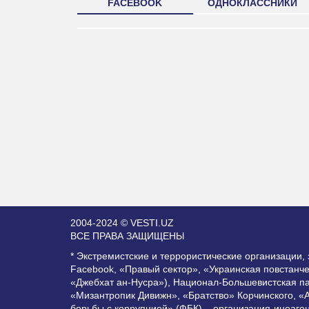
FACEBOOK
ОДНОКЛАССНИКИ
2004-2024 © VESTI.UZ
ВСЕ ПРАВА ЗАЩИЩЕНЫ
* Экстремистские и террористические организации
Facebook, «Правый сектор», «Украинская повстанч
«Джебхат ан-Нусра»), Национал-Большевистская п
«Мизантропик Дивижн», «Братство» Корчинского, «
борьбы с коррупцией» (ФБК) – организация-иноаге