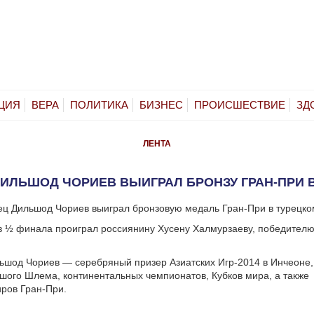
ЦИЯ
ВЕРА
ПОЛИТИКА
БИЗНЕС
ПРОИСШЕСТВИЕ
ЗД
ЛЕНТА
ИЛЬШОД ЧОРИЕВ ВЫИГРАЛ БРОНЗУ ГРАН-ПРИ 
ец Дильшод Чориев выиграл бронзовую медаль Гран-При в турецко
в ½ финала проиграл россиянину Хусену Халмурзаеву, победител
ьшод Чориев — серебряный призер Азиатских Игр-2014 в Инчеоне,
шого Шлема, континентальных чемпионатов, Кубков мира, а также
ров Гран-При.