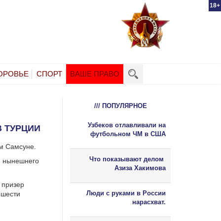
18+
ОРОВЬЕ
СПОРТ
ВАШЕ ПРАВО
/// ПОПУЛЯРНОЕ
Узбеков отлавливали на
В ТУРЦИИ
футбольном ЧМ в США
м Самсуне.
Что показывают делом
ю нынешнего
Азиза Хакимова
 призер
Люди с руками в России
 шести
нарасхват.