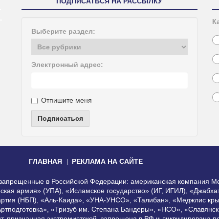
ПОДПИСАТЬСЯ НА РАССЫЛКУ
К
Выберите раздел:
Электронный адрес:
Отпишите меня
Подписаться
ГЛАВНАЯ
РЕКЛАМА НА САЙТЕ
, запрещенные в Российской Федерации: американская компания Me
еская армия» (УПА), «Исламское государство» (ИГ, ИГИЛ), «Джабх
артия (НБП), «Аль-Каида», «УНА-УНСО», «Талибан», «Меджлис кры
Артподготовка», «Тризуб им. Степана Бандеры», «НСО», «Славянск
нт, признанная экстремистской, запрещена в РФ и ликвидирована 