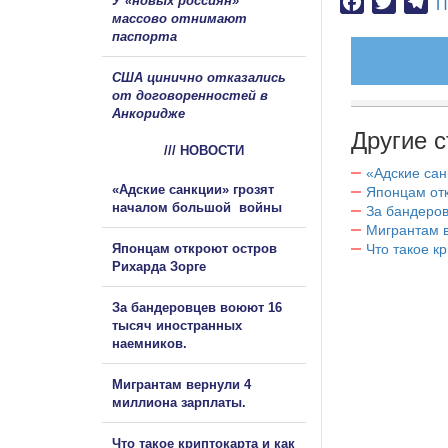
У «новых россиян»
Facebook
Twitter
Te
П
массово отнимают
паспорта
США цинично отказались
от договоренностей в
Анкоридже
Другие с
/// НОВОСТИ
«Адские са
«Адские санкции» грозят
Японцам отк
началом большой войны
За бандеров
Мигрантам в
Японцам откроют остров
Что такое к
Рихарда Зорге
За бандеровцев воюют 16
тысяч иностранных
наемников.
Мигрантам вернули 4
миллиона зарплаты.
Что такое криптокарта и как