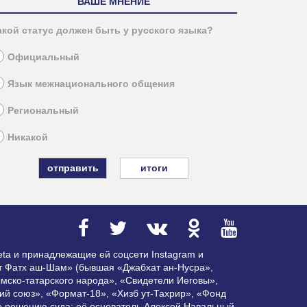
ВАШЕ МНЕНИЕ
акой статус должен быть у русского языка?
Официальный
Язык межнационального общения
Региональный
Никакой
итоги
ta и принадлежащие ей соцсети Instagram и
ат Фатх аш-Шам» (бывшая «Джабхат ан-Нусра»,
мско-татарского народа», «Свидетели Иеговы»,
ий союз», «Формат-18», «Хизб ут-Тахрир», «Фонд
по решению суда; её основатель Алексей Навальный