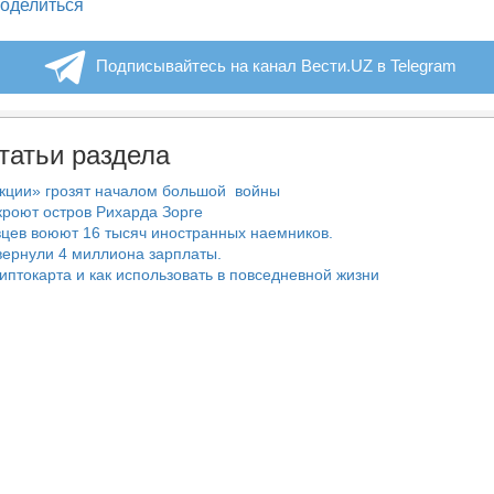
legram
оделиться
Подписывайтесь на канал Вести.UZ в Telegram
татьи раздела
нкции» грозят началом большой войны
роют остров Рихарда Зорге
цев воюют 16 тысяч иностранных наемников.
ернули 4 миллиона зарплаты.
риптокарта и как использовать в повседневной жизни