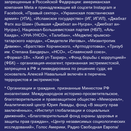
запрещенные в Российской Федерации: американская
компания Meta и принадлежащие ей соцсети Instagram и
Facebook, «Правый сектор», «Украинская повстанческая
армия» (УПА), «Исламское государство» (ИГ, ИГИЛ), «Джабхат
Фатх аш-Шам» (бывшая «Джабхат ан-Нусра», «Джебхат ан-
Нусра»), Национал-Большевистская партия (НБП), «Аль-
Каида», «УНА-УНСО», «Талибан», «Меджлис крымско-
татарского народа», «Свидетели Иеговы», «Мизантропик
Дивижн», «Братство» Корчинского, «Артподготовка», «Тризуб
им. Степана Бандеры», «НСО», «Славянский союз»,
«Формат-18», «Хизб ут-Тахрир», «Фонд борьбы с коррупцией»
(ФБК) – организация-иноагент, признанная экстремистской,
запрещена в РФ и ликвидирована по решению суда; её
основатель Алексей Навальный включён в перечень
террористов и экстремистов.
* Организации и граждане, признанные Минюстом РФ
иноагентами: Международное историко-просветительское,
благотворительное и правозащитное общество «Мемориал»,
Аналитический центр Юрия Левады, фонд «В защиту прав
заключённых», «Институт глобализации и социальных
движений», «Благотворительный фонд охраны здоровья и
защиты прав граждан», «Центр независимых социологических
исследований», Голос Америки, Радио Свободная Европа/