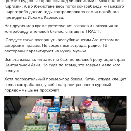
громкие судебные процессы над чиновниками в Казахстане и
Киргизии. А в Узбекистане весь поток контрабанды китайского
ширпотреба долгие годы контролировала семья покойного
президента Ислама Каримова.
Нет других мер кроме ужесточения законов и наказания за
контрабанду и теневой бизнес, считают в TRACIT.
Следует также воспрянуть республиканским Агентствам по
авторским правам. Не секрет, вся эстрада, радио, ТВ,
рестораны паразитируют на чужой музыке.
Вся эта вакханалия заметно бьет по деловой репутации стран
Центральной Азии. Но судя по всему, это всерьез мало кого
волнует.
Хотя положительный пример-под боком. Китай, откуда хлещет
волна контрабанды, у себя на границах навел суровый
порядок-мышь не проскочит.