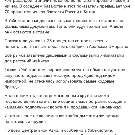
контрабандой, а значит их качество не гарантировано никем и
ничем. В соседнем Казахстане этот показатель превышает уже
70 процентов из—за близости России и Китая.
В Узбекистане модно завозить контрафактные сигареты по
фальшивым документам. Типа, они идут транзитом. А деле
они остаются в стране.
Показатели ужасают-25 процентов сигарет ввезены
нелегально, главным образом с фабрик в Арабских Эмиратах.
Все рынки завалены дешевыми и фальшивыми химикатами
для растений из Китая.
Также в Узбекистане широко используется обман покупателя.
Ему часто подсовывают местную продукцию под видом
импортной, не стесняясь использовать самые ходовые
бренды.
Надо понимать, что огромные деньги крутятся мимо
государственной казны, вне социальных программ, оседая в
карманах подпольных воротил и продавшихся чиновниках.
И это мы еще не касаемся контрабанды этими же путями
наркотиков и оружия…
По всей Центральной Азии, и особенно в Узбекистане,