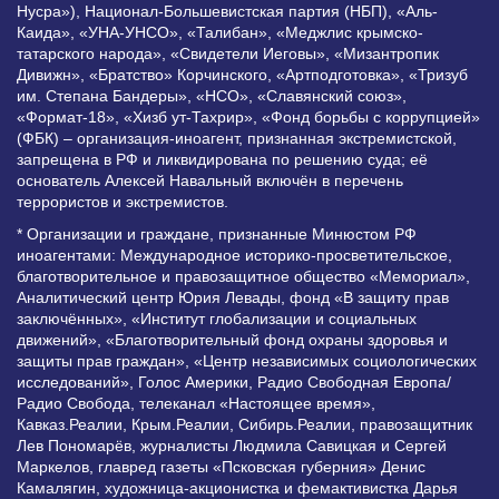
Нусра»), Национал-Большевистская партия (НБП), «Аль-
Каида», «УНА-УНСО», «Талибан», «Меджлис крымско-
татарского народа», «Свидетели Иеговы», «Мизантропик
Дивижн», «Братство» Корчинского, «Артподготовка», «Тризуб
им. Степана Бандеры», «НСО», «Славянский союз»,
«Формат-18», «Хизб ут-Тахрир», «Фонд борьбы с коррупцией»
(ФБК) – организация-иноагент, признанная экстремистской,
запрещена в РФ и ликвидирована по решению суда; её
основатель Алексей Навальный включён в перечень
террористов и экстремистов.
* Организации и граждане, признанные Минюстом РФ
иноагентами: Международное историко-просветительское,
благотворительное и правозащитное общество «Мемориал»,
Аналитический центр Юрия Левады, фонд «В защиту прав
заключённых», «Институт глобализации и социальных
движений», «Благотворительный фонд охраны здоровья и
защиты прав граждан», «Центр независимых социологических
исследований», Голос Америки, Радио Свободная Европа/
Радио Свобода, телеканал «Настоящее время»,
Кавказ.Реалии, Крым.Реалии, Сибирь.Реалии, правозащитник
Лев Пономарёв, журналисты Людмила Савицкая и Сергей
Маркелов, главред газеты «Псковская губерния» Денис
Камалягин, художница-акционистка и фемактивистка Дарья