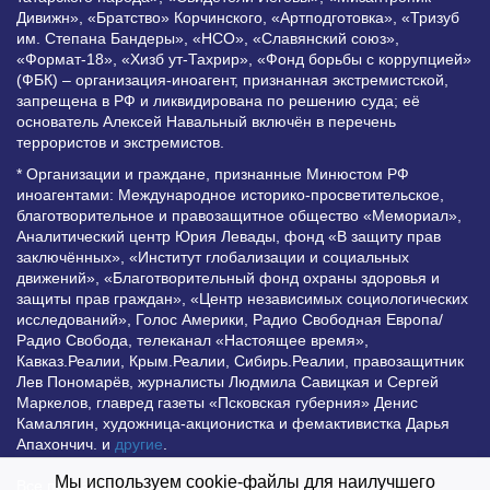
Дивижн», «Братство» Корчинского, «Артподготовка», «Тризуб
им. Степана Бандеры», «НСО», «Славянский союз»,
«Формат-18», «Хизб ут-Тахрир», «Фонд борьбы с коррупцией»
(ФБК) – организация-иноагент, признанная экстремистской,
запрещена в РФ и ликвидирована по решению суда; её
основатель Алексей Навальный включён в перечень
террористов и экстремистов.
* Организации и граждане, признанные Минюстом РФ
иноагентами: Международное историко-просветительское,
благотворительное и правозащитное общество «Мемориал»,
Аналитический центр Юрия Левады, фонд «В защиту прав
заключённых», «Институт глобализации и социальных
движений», «Благотворительный фонд охраны здоровья и
защиты прав граждан», «Центр независимых социологических
исследований», Голос Америки, Радио Свободная Европа/
Радио Свобода, телеканал «Настоящее время»,
Кавказ.Реалии, Крым.Реалии, Сибирь.Реалии, правозащитник
Лев Пономарёв, журналисты Людмила Савицкая и Сергей
Маркелов, главред газеты «Псковская губерния» Денис
Камалягин, художница-акционистка и фемактивистка Дарья
Апахончич. и
другие
.
Мы используем cookie-файлы для наилучшего
Все права защищены и охраняются законом. Любое