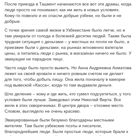
После приезда в Ташкент начинаются все вот эти драмы, когда
люди просто не понимают, как им жить в новых условиях.
Кому-то повезло и их спасли добрые узбеки, но были и не
добрые.
С точки зрения самой жизни в Узбекистане было легче, но и
там умирали от голода и болезней десятки людей. Также была
трудная ситуация с деньгами – у местных их почти не было, а
приезжие были с деньгами, на рынках мгновенно взлетали
цены, а питались люди с рынка, в магазинах ничего не было. У
эвакуации не парадное лицо.
Часто надо было просто выжить. Но Анна Андреевна Ахматова
лежит на своей кровати и ничего ровным счетом не делает
для того, чтобы добыть пищу. Она жила поначалу в каморке
под вывеской «Касса»; когда-то там выдавали деньги.
Шло деление – кому и где жить, кто сумел подсуетиться, у того
условия были лучше. Заведовал этим Николай Вирта. Все
жили в этих скворечниках. В центре двора – отхожее место.
Словом, выглядело не очень красиво.
Эвакуированные были безумно благодарны местными
жителям. Там были узбекские поэты и писатели,
благороднейшие люди. Были простые люди, которые брали к