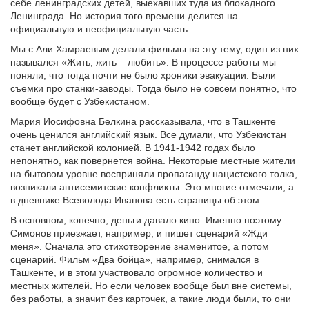
себе ленинградских детей, выехавших туда из блокадного
Ленинграда. Но история того времени делится на
официальную и неофициальную часть.
Мы с Али Хамраевым делали фильмы на эту тему, один из них
назывался «Жить, жить – любить». В процессе работы мы
поняли, что тогда почти не было хроники эвакуации. Были
съемки про станки-заводы. Тогда было не совсем понятно, что
вообще будет с Узбекистаном.
Мария Иосифовна Белкина рассказывала, что в Ташкенте
очень ценился английский язык. Все думали, что Узбекистан
станет английской колонией. В 1941-1942 годах было
непонятно, как повернется война. Некоторые местные жители
на бытовом уровне восприняли пропаганду нацистского толка,
возникали антисемитские конфликты. Это многие отмечали, а
в дневнике Всеволода Иванова есть страницы об этом.
В основном, конечно, деньги давало кино. Именно поэтому
Симонов приезжает, например, и пишет сценарий «Жди
меня». Сначала это стихотворение знаменитое, а потом
сценарий. Фильм «Два бойца», например, снимался в
Ташкенте, и в этом участвовало огромное количество и
местных жителей. Но если человек вообще был вне системы,
без работы, а значит без карточек, а такие люди были, то они