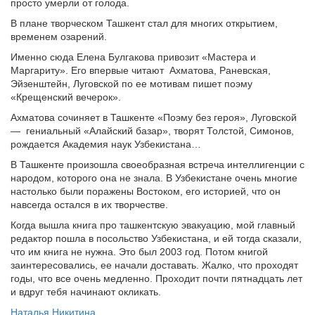
просто умерли от голода.
В плане творческом Ташкент стал для многих открытием,
временем озарений.
Именно сюда Елена Булгакова привозит «Мастера и
Маргариту». Его впервые читают Ахматова, Раневская,
Эйзенштейн, Луговской по ее мотивам пишет поэму
«Крещенский вечерок».
Ахматова сочиняет в Ташкенте «Поэму без героя», Луговской
— гениальный «Алайский базар», творят Толстой, Симонов,
рождается Академия наук Узбекистана…
В Ташкенте произошла своеобразная встреча интеллигенции с
народом, которого она не знала. В Узбекистане очень многие
настолько были поражены Востоком, его историей, что он
навсегда остался в их творчестве.
Когда вышла книга про ташкентскую эвакуацию, мой главный
редактор пошла в посольство Узбекистана, и ей тогда сказали,
что им книга не нужна. Это был 2003 год. Потом книгой
заинтересовались, ее начали доставать. Жалко, что проходят
годы, что все очень медленно. Проходит почти пятнадцать лет
и вдруг тебя начинают окликать.
Наталья Никитина