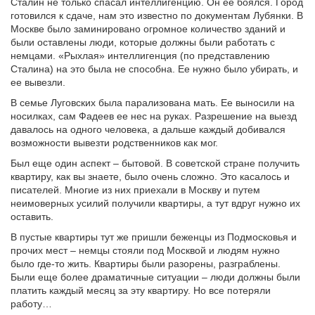
Сталин не только спасал интеллигенцию. Он ее боялся. Город
готовился к сдаче, нам это известно по документам Лубянки. В
Москве было заминировано огромное количество зданий и
были оставлены люди, которые должны были работать с
немцами. «Рыхлая» интеллигенция (по представлению
Сталина) на это была не способна. Ее нужно было убирать, и
ее вывезли.
В семье Луговских была парализована мать. Ее выносили на
носилках, сам Фадеев ее нес на руках. Разрешение на выезд
давалось на одного человека, а дальше каждый добивался
возможности вывезти родственников как мог.
Был еще один аспект – бытовой. В советской стране получить
квартиру, как вы знаете, было очень сложно. Это касалось и
писателей. Многие из них приехали в Москву и путем
неимоверных усилий получили квартиры, а тут вдруг нужно их
оставить.
В пустые квартиры тут же пришли беженцы из Подмосковья и
прочих мест – немцы стояли под Москвой и людям нужно
было где-то жить. Квартиры были разорены, разграблены.
Были еще более драматичные ситуации – люди должны были
платить каждый месяц за эту квартиру. Но все потеряли
работу…