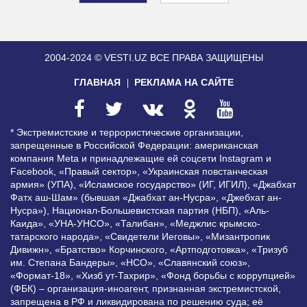
2004-2024 © VESTI.UZ
ВСЕ ПРАВА ЗАЩИЩЕНЫ
ГЛАВНАЯ
РЕКЛАМА НА САЙТЕ
* Экстремистские и террористические организации,
запрещенные в Российской Федерации: американская
компания Meta и принадлежащие ей соцсети Instagram и
Facebook, «Правый сектор», «Украинская повстанческая
армия» (УПА), «Исламское государство» (ИГ, ИГИЛ), «Джабхат
Фатх аш-Шам» (бывшая «Джабхат ан-Нусра», «Джебхат ан-
Нусра»), Национал-Большевистская партия (НБП), «Аль-
Каида», «УНА-УНСО», «Талибан», «Меджлис крымско-
татарского народа», «Свидетели Иеговы», «Мизантропик
Дивижн», «Братство» Корчинского, «Артподготовка», «Тризуб
им. Степана Бандеры», «НСО», «Славянский союз»,
«Формат-18», «Хизб ут-Тахрир», «Фонд борьбы с коррупцией»
(ФБК) – организация-иноагент, признанная экстремистской,
запрещена в РФ и ликвидирована по решению суда; её