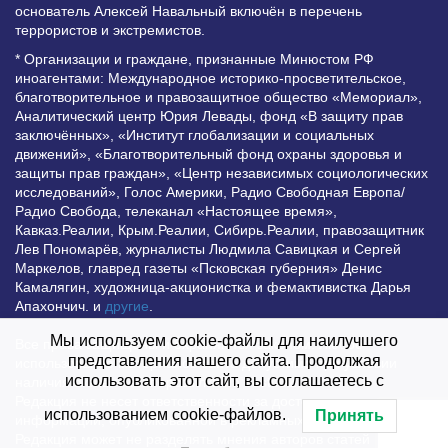
основатель Алексей Навальный включён в перечень
террористов и экстремистов.
* Организации и граждане, признанные Минюстом РФ
иноагентами: Международное историко-просветительское,
благотворительное и правозащитное общество «Мемориал»,
Аналитический центр Юрия Левады, фонд «В защиту прав
заключённых», «Институт глобализации и социальных
движений», «Благотворительный фонд охраны здоровья и
защиты прав граждан», «Центр независимых социологических
исследований», Голос Америки, Радио Свободная Европа/
Радио Свобода, телеканал «Настоящее время»,
Кавказ.Реалии, Крым.Реалии, Сибирь.Реалии, правозащитник
Лев Пономарёв, журналисты Людмила Савицкая и Сергей
Маркелов, главред газеты «Псковская губерния» Денис
Камалягин, художница-акционистка и фемактивистка Дарья
Апахончич. и
другие
.
Мы используем cookie-файлы для наилучшего
Все права защищены и охраняются законом. Любое
представления нашего сайта. Продолжая
использование материалов сайта допустимо при условии
использовать этот сайт, вы соглашаетесь с
наличия активной гиперссылки на Vesti.UZ.
Редакция не несет ответственности за достоверность
использованием cookie-файлов.
Принять
информации, опубликованной в рекламных объявлениях.
Редакция может не разделять мнения авторов статей