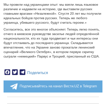
Мы провели над украинцами опыт: мы взяли лишь языковое
различие и надавили на историю, где выставили русских
главными врагами «Незалежной». Спустя 20 лет мы получили
идеальных бойцов против русских. Теперь же любого
украинца, убившего русского, будут считать героем.»
Согласитесь, все это многое объясняет. Теперь легко понять,
отчего в киевском руководстве засилье людей определённой
национальности, кто их туда продвигает и чьи интересы они
будут отстаивать до последнего украинца. Складывается
впечатление, что на Украине заново прокатали ленинский
сценарий «Великого Октября», в котором первую скрипку
сыграли «немецкий» Парвус и Троцкий, присланный из США.
Facebook
Twitter
Telegram
Поделиться
Подписывайтесь на канал Вести.UZ в Telegram