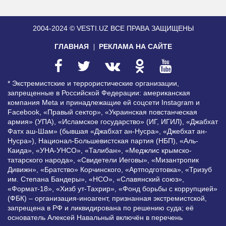
2004-2024 © VESTI.UZ
ВСЕ ПРАВА ЗАЩИЩЕНЫ
ГЛАВНАЯ
РЕКЛАМА НА САЙТЕ
* Экстремистские и террористические организации,
запрещенные в Российской Федерации: американская
компания Meta и принадлежащие ей соцсети Instagram и
Facebook, «Правый сектор», «Украинская повстанческая
армия» (УПА), «Исламское государство» (ИГ, ИГИЛ), «Джабхат
Фатх аш-Шам» (бывшая «Джабхат ан-Нусра», «Джебхат ан-
Нусра»), Национал-Большевистская партия (НБП), «Аль-
Каида», «УНА-УНСО», «Талибан», «Меджлис крымско-
татарского народа», «Свидетели Иеговы», «Мизантропик
Дивижн», «Братство» Корчинского, «Артподготовка», «Тризуб
им. Степана Бандеры», «НСО», «Славянский союз»,
«Формат-18», «Хизб ут-Тахрир», «Фонд борьбы с коррупцией»
(ФБК) – организация-иноагент, признанная экстремистской,
запрещена в РФ и ликвидирована по решению суда; её
основатель Алексей Навальный включён в перечень