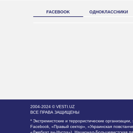
FACEBOOK
ОДНОКЛАССНИКИ
2004-2024 © VESTI.UZ
ВСЕ ПРАВА ЗАЩИЩЕНЫ
* Экстремистские и террористические организации
Facebook, «Правый сектор», «Украинская повстанч
«Джебхат ан-Нусра»), Национал-Большевистская п