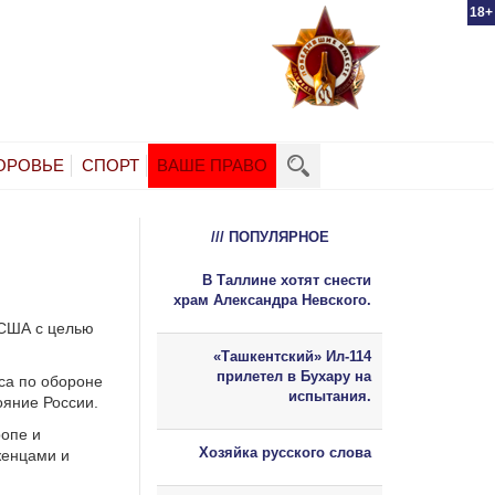
18+
ОРОВЬЕ
СПОРТ
ВАШЕ ПРАВО
/// ПОПУЛЯРНОЕ
В Таллине хотят снести
храм Александра Невского.
 США с целью
«Ташкентский» Ил-114
прилетел в Бухару на
са по обороне
испытания.
ояние России.
ропе и
Хозяйка русского слова
женцами и