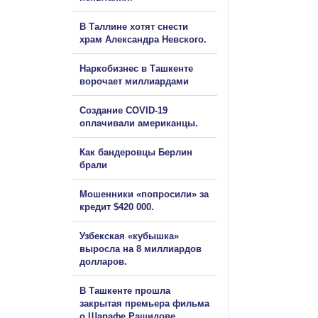
В Таллине хотят снести
храм Александра Невского.
Наркобизнес в Ташкенте
ворочает миллиардами
Создание COVID-19
оплачивали американцы.
Как бандеровцы Берлин
брали
Мошенники «попросили» за
кредит $420 000.
Узбекская «кубышка»
выросла на 8 миллиардов
долларов.
В Ташкенте прошла
закрытая премьера фильма
о Шарафе Рашидове.