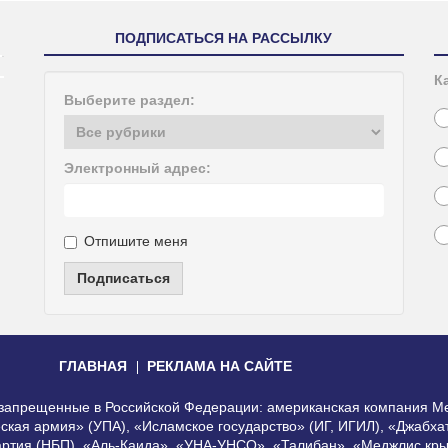
ПОДПИСАТЬСЯ НА РАССЫЛКУ
К
Выберите раздел:
Электронный адрес:
Отпишите меня
Подписаться
ГЛАВНАЯ
РЕКЛАМА НА САЙТЕ
, запрещенные в Российской Федерации: американская компания Me
еская армия» (УПА), «Исламское государство» (ИГ, ИГИЛ), «Джабх
артия (НБП), «Аль-Каида», «УНА-УНСО», «Талибан», «Меджлис кры