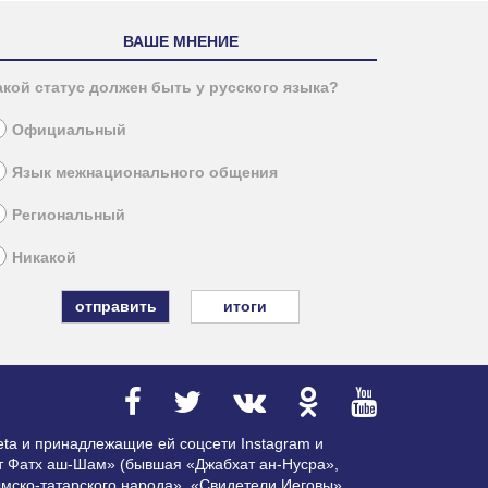
ВАШЕ МНЕНИЕ
акой статус должен быть у русского языка?
Официальный
Язык межнационального общения
Региональный
Никакой
итоги
ta и принадлежащие ей соцсети Instagram и
ат Фатх аш-Шам» (бывшая «Джабхат ан-Нусра»,
мско-татарского народа», «Свидетели Иеговы»,