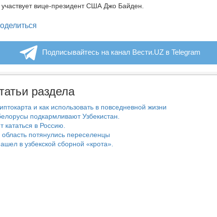
 участвует вице-президент США Джо Байден.
legram
оделиться
Подписывайтесь на канал Вести.UZ в Telegram
татьи раздела
риптокарта и как использовать в повседневной жизни
белорусы подкармливают Узбекистан.
т кататься в Россию.
 область потянулись переселенцы
ашел в узбекской сборной «крота».