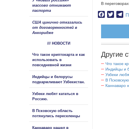
У «новых россиян»
В переговорах
массово отнимают
паспорта
Facebook
Twitter
Te
П
США цинично отказались
от договоренностей в
Анкоридже
/// НОВОСТИ
Другие с
Что такое криптокарта и как
использовать в
Что такое к
повседневной жизни
Индийцы и 
Узбеки любя
Индийцы и белорусы
В Псковскую
подкармливают Узбекистан.
Каннаваро н
Узбеки любят кататься в
Россию.
В Псковскую область
потянулись переселенцы
Каннаваро нашел в