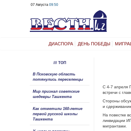
07 Августа
09:50
ДИАСПОРА
ДЕНЬ ПОБЕДЫ
МИГРА
/// ТОП
В Псковскую область
потянулись переселенцы
С 4-7 апреля 
Мир признал советские
встречи с гла
шедевры Ташкента
Стороны обсуж
и сдерживанию
Как отметили 160-летие
первой русской школы
На повестке в
Ташкента
ликвидации ИГ
мигрантами.