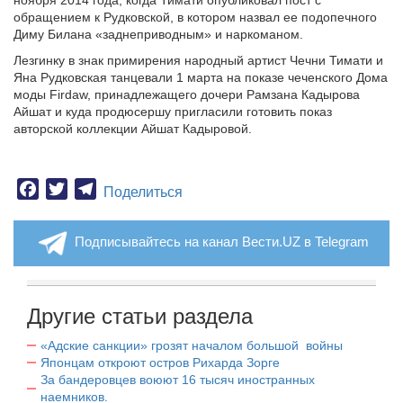
ноября 2014 года, когда Тимати опубликовал пост с
обращением к Рудковской, в котором назвал ее подопечного
Диму Билана «заднеприводным» и наркоманом.
Лезгинку в знак примирения народный артист Чечни Тимати и
Яна Рудковская танцевали 1 марта на показе чеченского Дома
моды Firdaw, принадлежащего дочери Рамзана Кадырова
Айшат и куда
продюсершу пригласили готовить показ
авторской коллекции Айшат Кадыровой.
Facebook
Twitter
Telegram
Поделиться
Подписывайтесь на канал Вести.UZ в Telegram
Другие статьи раздела
«Адские санкции» грозят началом большой войны
Японцам откроют остров Рихарда Зорге
За бандеровцев воюют 16 тысяч иностранных
наемников.