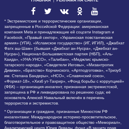
* Экстремистские и террористические организации,
запрещенные в Российской Федерации: американская
компания Meta и принадлежащие ей соцсети Instagram и
Facebook, «Правый сектор», «Украинская повстанческая
армия» (УПА), «Исламское государство» (ИГ, ИГИЛ), «Джабхат
Фатх аш-Шам» (бывшая «Джабхат ан-Нусра», «Джебхат ан-
Нусра»), Национал-Большевистская партия (НБП), «Аль-
Каида», «УНА-УНСО», «Талибан», «Меджлис крымско-
татарского народа», «Свидетели Иеговы», «Мизантропик
Дивижн», «Братство» Корчинского, «Артподготовка», «Тризуб
им. Степана Бандеры», «НСО», «Славянский союз»,
«Формат-18», «Хизб ут-Тахрир», «Фонд борьбы с коррупцией»
(ФБК) – организация-иноагент, признанная экстремистской,
запрещена в РФ и ликвидирована по решению суда; её
основатель Алексей Навальный включён в перечень
террористов и экстремистов.
* Организации и граждане, признанные Минюстом РФ
иноагентами: Международное историко-просветительское,
благотворительное и правозащитное общество «Мемориал»,
Аналитический центр Юрия Левады, фонд «В защиту прав