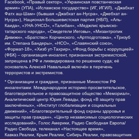
Facebook, «Правый сектор», «Украинская повстанческая
армия» (УПА), «Исламское государство» (ИГ, ИГИЛ), «Джабхат
Фатх аш-Шам» (бывшая «Джабхат ан-Нусра», «Джебхат ан-
Нусра»), Национал-Большевистская партия (НБП), «Аль-
Каида», «УНА-УНСО», «Талибан», «Меджлис крымско-
татарского народа», «Свидетели Иеговы», «Мизантропик
Дивижн», «Братство» Корчинского, «Артподготовка», «Тризуб
им. Степана Бандеры», «НСО», «Славянский союз»,
«Формат-18», «Хизб ут-Тахрир», «Фонд борьбы с коррупцией»
(ФБК) – организация-иноагент, признанная экстремистской,
запрещена в РФ и ликвидирована по решению суда; её
основатель Алексей Навальный включён в перечень
террористов и экстремистов.
* Организации и граждане, признанные Минюстом РФ
иноагентами: Международное историко-просветительское,
благотворительное и правозащитное общество «Мемориал»,
Аналитический центр Юрия Левады, фонд «В защиту прав
заключённых», «Институт глобализации и социальных
движений», «Благотворительный фонд охраны здоровья и
защиты прав граждан», «Центр независимых социологических
исследований», Голос Америки, Радио Свободная Европа/
Радио Свобода, телеканал «Настоящее время»,
Кавказ.Реалии, Крым.Реалии, Сибирь.Реалии, правозащитник