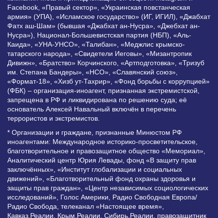
Facebook, «Правый сектор», «Украинская повстанческая
армия» (УПА), «Исламское государство» (ИГ, ИГИЛ), «Джабхат
Фатх аш-Шам» (бывшая «Джабхат ан-Нусра», «Джебхат ан-
Нусра»), Национал-Большевистская партия (НБП), «Аль-
Каида», «УНА-УНСО», «Талибан», «Меджлис крымско-
татарского народа», «Свидетели Иеговы», «Мизантропик
Дивижн», «Братство» Корчинского, «Артподготовка», «Тризуб
им. Степана Бандеры», «НСО», «Славянский союз»,
«Формат-18», «Хизб ут-Тахрир», «Фонд борьбы с коррупцией»
(ФБК) – организация-иноагент, признанная экстремистской,
запрещена в РФ и ликвидирована по решению суда; её
основатель Алексей Навальный включён в перечень
террористов и экстремистов.
* Организации и граждане, признанные Минюстом РФ
иноагентами: Международное историко-просветительское,
благотворительное и правозащитное общество «Мемориал»,
Аналитический центр Юрия Левады, фонд «В защиту прав
заключённых», «Институт глобализации и социальных
движений», «Благотворительный фонд охраны здоровья и
защиты прав граждан», «Центр независимых социологических
исследований», Голос Америки, Радио Свободная Европа/
Радио Свобода, телеканал «Настоящее время»,
Кавказ.Реалии, Крым.Реалии, Сибирь.Реалии, правозащитник