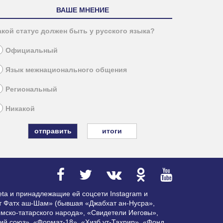
ВАШЕ МНЕНИЕ
акой статус должен быть у русского языка?
Официальный
Язык межнационального общения
Региональный
Никакой
итоги
ta и принадлежащие ей соцсети Instagram и
ат Фатх аш-Шам» (бывшая «Джабхат ан-Нусра»,
мско-татарского народа», «Свидетели Иеговы»,
ий союз», «Формат-18», «Хизб ут-Тахрир», «Фонд