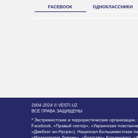
FACEBOOK
ОДНОКЛАССНИКИ
2004-2024 © VESTI.UZ
ВСЕ ПРАВА ЗАЩИЩЕНЫ
* Экстремистские и террористические организации
Facebook, «Правый сектор», «Украинская повстанч
«Джебхат ан-Нусра»), Национал-Большевистская п
«Мизантропик Дивижн», «Братство» Корчинского, «