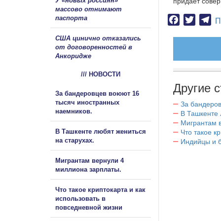
У «новых россиян»
придает сове
массово отнимают
паспорта
Facebook
Twitter
Te
П
США цинично отказались
от договоренностей в
Анкоридже
/// НОВОСТИ
Другие с
За бандеровцев воюют 16
тысяч иностранных
За бандеров
наемников.
В Ташкенте 
Мигрантам в
В Ташкенте любят жениться
Что такое к
на старухах.
Индийцы и 
Мигрантам вернули 4
миллиона зарплаты.
Что такое криптокарта и как
использовать в
повседневной жизни