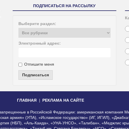
ПОДПИСАТЬСЯ НА РАССЫЛКУ
К
Выберите раздел:
Электронный адрес:
Отпишите меня
Подписаться
ГЛАВНАЯ
РЕКЛАМА НА САЙТЕ
, запрещенные в Российской Федерации: американская компания Me
еская армия» (УПА), «Исламское государство» (ИГ, ИГИЛ), «Джабх
артия (НБП), «Аль-Каида», «УНА-УНСО», «Талибан», «Меджлис кры
Артподготовка», «Тризуб им. Степана Бандеры», «НСО», «Славянск