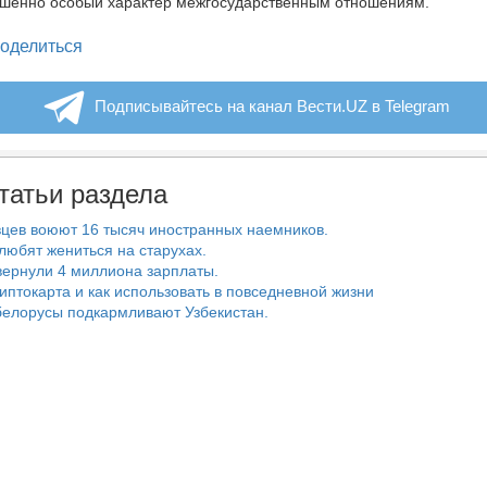
ршенно особый характер межгосударственным отношениям.
legram
оделиться
Подписывайтесь на канал Вести.UZ в Telegram
татьи раздела
цев воюют 16 тысяч иностранных наемников.
любят жениться на старухах.
ернули 4 миллиона зарплаты.
риптокарта и как использовать в повседневной жизни
белорусы подкармливают Узбекистан.