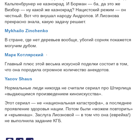
Кальтенбрунер не казнокрад. И Борман — ба, да это же
Визбор — ну какой же казнокрад? Нацистский режим — он
честный. Вот что внушал народу Андропов. И Лиознова
прекрасно знала, какую задачу решает.
Mykhailo Zinchenko
В стране, где нет деревьев вообще, убогий сорняк покажется
могучим дубом.
Марк Котлярский
·
Главный плюс этой весьма искусной поделки состоит в том,
что она породила огромное количество анекдотов.
Yacov Shaus
Нормальные люди никогда не считали сериал про Штирлица
«выдающимся произведением киноискусства».
Этот сериал — не «национальная катастрофа», а последнее
проявление здоровья нации. Потом были «можем повторить»
и «крымнаш». Заслуга Лиозновой — в том что она (еврейка!)
не выполнила задание КГБ.