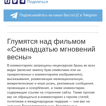
Facebook
Twitter
Telegram
Поделиться
Подписывайтесь на канал Вести.UZ в Telegram
Глумятся над фильмом
«Семнадцатью мгновений
весны»
В комментариях запрещены нецензурная брань во всех
видах (включая замену букв символами или на
прикрепленных к комментариям изображениях),
высказывания, разжигающие межнациональную,
межрелигиозную и иную рознь, рекламные сообщения,
провокации и оскорбления, а также комментарии,
содержащие ссылки на сторонние сайты. Также просим
вас не обращаться в комментариях к героям статей,
политикам и международным лидерам — они вас не
услышат. Бессодержательные, бессвязные и