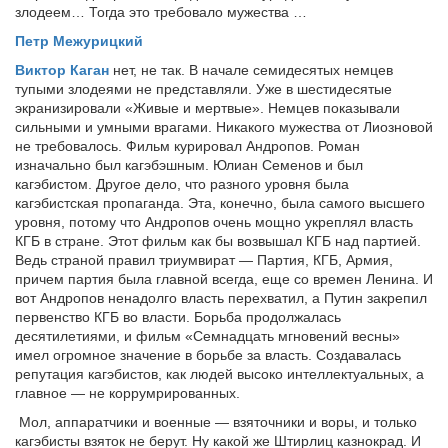
злодеем… Тогда это требовало мужества …
Петр Межурицкий
Виктор Каган
нет, не так. В начале семидесятых немцев
тупыми злодеями не представляли. Уже в шестидесятые
экранизировали «Живые и мертвые». Немцев показывали
сильными и умными врагами. Никакого мужества от Лиозновой
не требовалось. Фильм курировал Андропов. Роман
изначально был кагэбэшным. Юлиан Семенов и был
кагэбистом. Другое дело, что разного уровня была
кагэбистская пропаганда. Эта, конечно, была самого высшего
уровня, потому что Андропов очень мощно укреплял власть
КГБ в стране. Этот фильм как бы возвышал КГБ над партией.
Ведь страной правил триумвират — Партия, КГБ, Армия,
причем партия была главной всегда, еще со времен Ленина. И
вот Андропов ненадолго власть перехватил, а Путин закрепил
первенство КГБ во власти. Борьба продолжалась
десятилетиями, и фильм «Семнадцать мгновений весны»
имел огромное значение в борьбе за власть. Создавалась
репутация кагэбистов, как людей высоко интеллектуальных, а
главное — не коррумрированных.
Мол, аппаратчики и военные — взяточники и воры, и только
кагэбисты взяток не берут. Ну какой же Штирлиц казнокрад. И