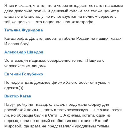
Я так и сказал, что то, что и через пятьдесят лет этот на самом
деле довольно глупый и дешевый фильм все так же ценится
властью и благополучно используется на полном серьезе с
той же целью — это национальная катастрофа.
Татьяна Журидова
Катастрофа. Да, это говорит о гибели России на наших глазах.
И слава богу!
Александр Шведов
Эстетизация нацизма, совершенно точно. «Нацизм с
человеческим лицом»
Евгений Голубенко
Но надо отдать должное фирме Хьюго Босс- они умели
одевать)))
Виктор Каган
Пару-тройку лет назад, слышал, придумали форму для
российской почты — тють в тють эсэсовскую … не знаю, ввели
ли, но образцы были в Сети … А фильм, кстати, один из
первых, если не первый вообще из советских о Второй
Мировой, где врага не представляли уродливым тупым