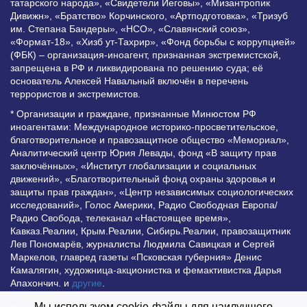
татарского народа», «Свидетели Иеговы», «Мизантропик
Дивижн», «Братство» Корчинского, «Артподготовка», «Тризуб
им. Степана Бандеры», «НСО», «Славянский союз»,
«Формат-18», «Хизб ут-Тахрир», «Фонд борьбы с коррупцией»
(ФБК) – организация-иноагент, признанная экстремистской,
запрещена в РФ и ликвидирована по решению суда; её
основатель Алексей Навальный включён в перечень
террористов и экстремистов.
* Организации и граждане, признанные Минюстом РФ
иноагентами: Международное историко-просветительское,
благотворительное и правозащитное общество «Мемориал»,
Аналитический центр Юрия Левады, фонд «В защиту прав
заключённых», «Институт глобализации и социальных
движений», «Благотворительный фонд охраны здоровья и
защиты прав граждан», «Центр независимых социологических
исследований», Голос Америки, Радио Свободная Европа/
Радио Свобода, телеканал «Настоящее время»,
Кавказ.Реалии, Крым.Реалии, Сибирь.Реалии, правозащитник
Лев Пономарёв, журналисты Людмила Савицкая и Сергей
Маркелов, главред газеты «Псковская губерния» Денис
Камалягин, художница-акционистка и фемактивистка Дарья
Апахончич. и
другие
.
Мы используем cookie-файлы для наилучшего