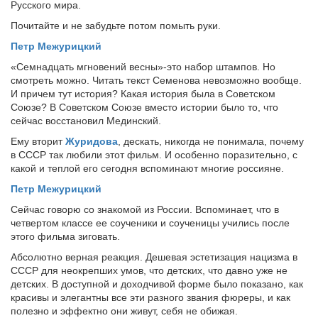
Русского мира.
Почитайте и не забудьте потом помыть руки.
Петр Межурицкий
«Семнадцать мгновений весны»-это набор штампов. Но
смотреть можно. Читать текст Семенова невозможно вообще.
И причем тут история? Какая история была в Советском
Союзе? В Советском Союзе вместо истории было то, что
сейчас восстановил Мединский.
Ему вторит
Журидова
, дескать, никогда не понимала, почему
в СССР так любили этот фильм. И особенно поразительно, с
какой и теплой его сегодня вспоминают многие россияне.
Петр Межурицкий
Сейчас говорю со знакомой из России. Вспоминает, что в
четвертом классе ее соученики и соученицы учились после
этого фильма зиговать.
Абсолютно верная реакция. Дешевая эстетизация нацизма в
СССР для неокрепших умов, что детских, что давно уже не
детских. В доступной и доходчивой форме было показано, как
красивы и элегантны все эти разного звания фюреры, и как
полезно и эффектно они живут, себя не обижая.