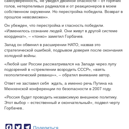
самоуверенность, не увидел двойной опасности – от горячих
голов, нетерпеливых радикалов и от реакционеров в моем
собственном окружении. Но перестройка победила. Возврат в
прошлое невозможен».
Он убежден, что перестройка и гласность победили.
«Изменилось сознание людей. Они живут в другой системе
координат», – «тонко» заметил Горбачев.
Запад он обвинил в расширении НАТО, назвав это
стратегической ошибкой, подрывом доверия после окончания
холодной войны.
«Любой шаг России рассматривался на Западе через лупу
подозрений в «стремлении возродить СССР», «взять
геополитический реванш»», – обратил внимание автор.
Ответ не заставил себя ждать, а именно речь Путина на
Мюнхенской конференции по безопасности в 2007 году.
«Россия будет проводить независимую внешнюю политику.
Этот выбор – естественный и окончательный», подвел черту
Горбачев..
Facebook
Twitter
Telegram
Поделиться