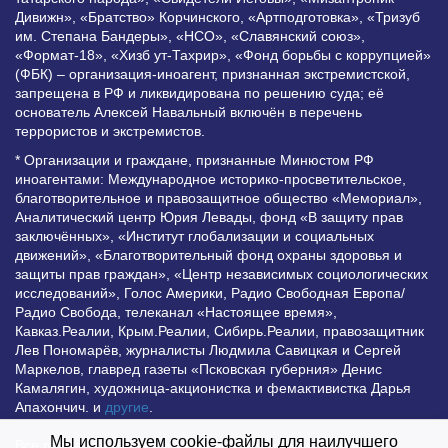
Дивижн», «Братство» Корчинского, «Артподготовка», «Тризуб
им. Степана Бандеры», «НСО», «Славянский союз»,
«Формат-18», «Хизб ут-Тахрир», «Фонд борьбы с коррупцией»
(ФБК) – организация-иноагент, признанная экстремистской,
запрещена в РФ и ликвидирована по решению суда; её
основатель Алексей Навальный включён в перечень
террористов и экстремистов.
* Организации и граждане, признанные Минюстом РФ
иноагентами: Международное историко-просветительское,
благотворительное и правозащитное общество «Мемориал»,
Аналитический центр Юрия Левады, фонд «В защиту прав
заключённых», «Институт глобализации и социальных
движений», «Благотворительный фонд охраны здоровья и
защиты прав граждан», «Центр независимых социологических
исследований», Голос Америки, Радио Свободная Европа/
Радио Свобода, телеканал «Настоящее время»,
Кавказ.Реалии, Крым.Реалии, Сибирь.Реалии, правозащитник
Лев Пономарёв, журналисты Людмила Савицкая и Сергей
Маркелов, главред газеты «Псковская губерния» Денис
Камалягин, художница-акционистка и фемактивистка Дарья
Апахончич. и
другие
.
Мы используем cookie-файлы для наилучшего
Все права защищены и охраняются законом. Любое