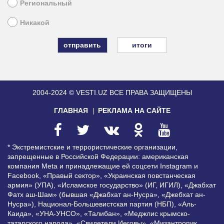
Региональный
Никакой
итоги
2004-2024 © VESTI.UZ
ВСЕ ПРАВА ЗАЩИЩЕНЫ
ГЛАВНАЯ
РЕКЛАМА НА САЙТЕ
* Экстремистские и террористические организации,
запрещенные в Российской Федерации: американская
компания Meta и принадлежащие ей соцсети Instagram и
Facebook, «Правый сектор», «Украинская повстанческая
армия» (УПА), «Исламское государство» (ИГ, ИГИЛ), «Джабхат
Фатх аш-Шам» (бывшая «Джабхат ан-Нусра», «Джебхат ан-
Нусра»), Национал-Большевистская партия (НБП), «Аль-
Каида», «УНА-УНСО», «Талибан», «Меджлис крымско-
татарского народа», «Свидетели Иеговы», «Мизантропик