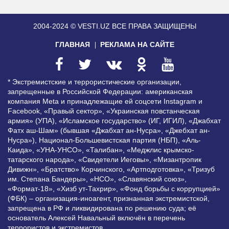
2004-2024 © VESTI.UZ
ВСЕ ПРАВА ЗАЩИЩЕНЫ
ГЛАВНАЯ
РЕКЛАМА НА САЙТЕ
* Экстремистские и террористические организации,
запрещенные в Российской Федерации: американская
компания Meta и принадлежащие ей соцсети Instagram и
Facebook, «Правый сектор», «Украинская повстанческая
армия» (УПА), «Исламское государство» (ИГ, ИГИЛ), «Джабхат
Фатх аш-Шам» (бывшая «Джабхат ан-Нусра», «Джебхат ан-
Нусра»), Национал-Большевистская партия (НБП), «Аль-
Каида», «УНА-УНСО», «Талибан», «Меджлис крымско-
татарского народа», «Свидетели Иеговы», «Мизантропик
Дивижн», «Братство» Корчинского, «Артподготовка», «Тризуб
им. Степана Бандеры», «НСО», «Славянский союз»,
«Формат-18», «Хизб ут-Тахрир», «Фонд борьбы с коррупцией»
(ФБК) – организация-иноагент, признанная экстремистской,
запрещена в РФ и ликвидирована по решению суда; её
основатель Алексей Навальный включён в перечень
террористов и экстремистов.