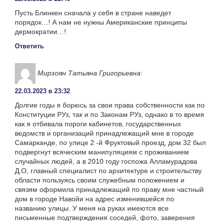
Пусть Блинкен сначала у себя в стране наведет
порядок…! А нам не нужны Американские принципы
дермократии…!
Ответить
Мирзоян Татьяна Григорьевна
:
22.03.2023 в 23:32
Долгие годы я борюсь за свои права собственности как по
Конституции РУз, так и по Законам РУз, однако в то время
как я отбивала пороги кабинетов, государственных
ведомств и организаций принадлежащий мне в городе
Самарканде, по улице 2 -й Фруктовый проезд, дом 32 был
подвергнут всяческим манипуляциям с проживанием
случайных людей, а в 2010 году госпожа Алламурадова
Д.О, главный специалист по архитектуре и строительству
области пользуясь своим служебным положением и
связям оформила принадлежащий по праву мне частный
дом в городе Навойи на адрес изменившейся по
названию улицы. У меня на руках имеются все
письменные подтверждения соседей, фото, заверения