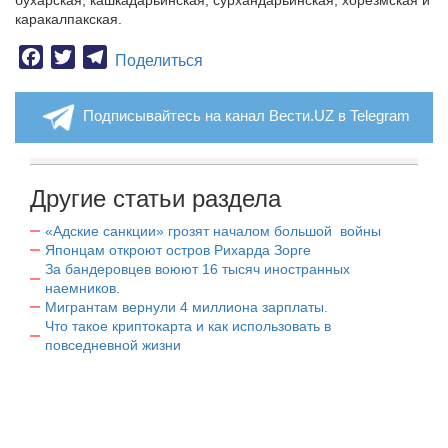
бухарская, кашкадарьинская, сурхандарьинская, хорезмская и
каракалпакская.
Facebook
Twitter
Telegram
Поделиться
Подписывайтесь на канал Вести.UZ в Telegram
Другие статьи раздела
«Адские санкции» грозят началом большой войны
Японцам откроют остров Рихарда Зорге
За бандеровцев воюют 16 тысяч иностранных
наемников.
Мигрантам вернули 4 миллиона зарплаты.
Что такое криптокарта и как использовать в
повседневной жизни