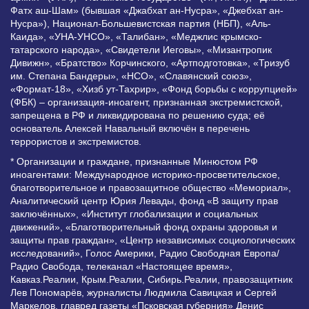
Фатх аш-Шам» (бывшая «Джабхат ан-Нусра», «Джебхат ан-
Нусра»), Национал-Большевистская партия (НБП), «Аль-
Каида», «УНА-УНСО», «Талибан», «Меджлис крымско-
татарского народа», «Свидетели Иеговы», «Мизантропик
Дивижн», «Братство» Корчинского, «Артподготовка», «Тризуб
им. Степана Бандеры», «НСО», «Славянский союз»,
«Формат-18», «Хизб ут-Тахрир», «Фонд борьбы с коррупцией»
(ФБК) – организация-иноагент, признанная экстремистской,
запрещена в РФ и ликвидирована по решению суда; её
основатель Алексей Навальный включён в перечень
террористов и экстремистов.
* Организации и граждане, признанные Минюстом РФ
иноагентами: Международное историко-просветительское,
благотворительное и правозащитное общество «Мемориал»,
Аналитический центр Юрия Левады, фонд «В защиту прав
заключённых», «Институт глобализации и социальных
движений», «Благотворительный фонд охраны здоровья и
защиты прав граждан», «Центр независимых социологических
исследований», Голос Америки, Радио Свободная Европа/
Радио Свобода, телеканал «Настоящее время»,
Кавказ.Реалии, Крым.Реалии, Сибирь.Реалии, правозащитник
Лев Пономарёв, журналисты Людмила Савицкая и Сергей
Маркелов, главред газеты «Псковская губерния» Денис