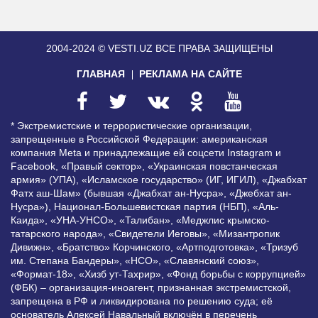
2004-2024 © VESTI.UZ
ВСЕ ПРАВА ЗАЩИЩЕНЫ
ГЛАВНАЯ
РЕКЛАМА НА САЙТЕ
* Экстремистские и террористические организации,
запрещенные в Российской Федерации: американская
компания Meta и принадлежащие ей соцсети Instagram и
Facebook, «Правый сектор», «Украинская повстанческая
армия» (УПА), «Исламское государство» (ИГ, ИГИЛ), «Джабхат
Фатх аш-Шам» (бывшая «Джабхат ан-Нусра», «Джебхат ан-
Нусра»), Национал-Большевистская партия (НБП), «Аль-
Каида», «УНА-УНСО», «Талибан», «Меджлис крымско-
татарского народа», «Свидетели Иеговы», «Мизантропик
Дивижн», «Братство» Корчинского, «Артподготовка», «Тризуб
им. Степана Бандеры», «НСО», «Славянский союз»,
«Формат-18», «Хизб ут-Тахрир», «Фонд борьбы с коррупцией»
(ФБК) – организация-иноагент, признанная экстремистской,
запрещена в РФ и ликвидирована по решению суда; её
основатель Алексей Навальный включён в перечень