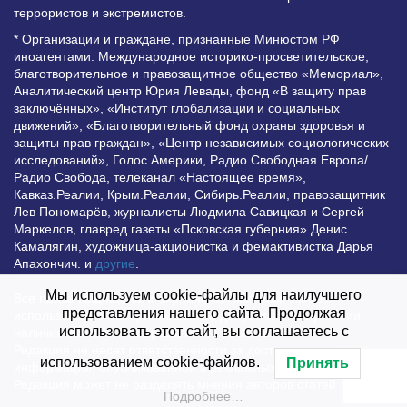
террористов и экстремистов.
* Организации и граждане, признанные Минюстом РФ
иноагентами: Международное историко-просветительское,
благотворительное и правозащитное общество «Мемориал»,
Аналитический центр Юрия Левады, фонд «В защиту прав
заключённых», «Институт глобализации и социальных
движений», «Благотворительный фонд охраны здоровья и
защиты прав граждан», «Центр независимых социологических
исследований», Голос Америки, Радио Свободная Европа/
Радио Свобода, телеканал «Настоящее время»,
Кавказ.Реалии, Крым.Реалии, Сибирь.Реалии, правозащитник
Лев Пономарёв, журналисты Людмила Савицкая и Сергей
Маркелов, главред газеты «Псковская губерния» Денис
Камалягин, художница-акционистка и фемактивистка Дарья
Апахончич. и
другие
.
Мы используем cookie-файлы для наилучшего
Все права защищены и охраняются законом. Любое
представления нашего сайта. Продолжая
использование материалов сайта допустимо при условии
использовать этот сайт, вы соглашаетесь с
наличия активной гиперссылки на Vesti.UZ.
Редакция не несет ответственности за достоверность
использованием cookie-файлов.
Принять
информации, опубликованной в рекламных объявлениях.
Редакция может не разделять мнения авторов статей
Подробнее…