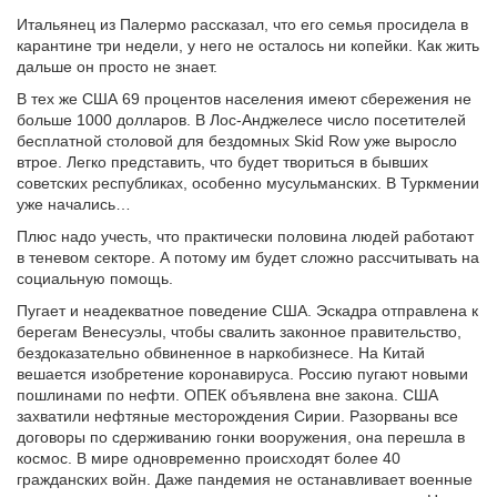
Итальянец из Палермо рассказал, что его семья просидела в
карантине три недели, у него не осталось ни копейки. Как жить
дальше он просто не знает.
В тех же США 69 процентов населения имеют сбережения не
больше 1000 долларов. В Лос-Анджелесе число посетителей
бесплатной столовой для бездомных Skid Row уже выросло
втрое. Легко представить, что будет твориться в бывших
советских республиках, особенно мусульманских. В Туркмении
уже начались…
Плюс надо учесть, что практически половина людей работают
в теневом секторе. А потому им будет сложно рассчитывать на
социальную помощь.
Пугает и неадекватное поведение США. Эскадра отправлена к
берегам Венесуэлы, чтобы свалить законное правительство,
бездоказательно обвиненное в наркобизнесе. На Китай
вешается изобретение коронавируса. Россию пугают новыми
пошлинами по нефти. ОПЕК объявлена вне закона. США
захватили нефтяные месторождения Сирии. Разорваны все
договоры по сдерживанию гонки вооружения, она перешла в
космос. В мире одновременно происходят более 40
гражданских войн. Даже пандемия не останавливает военные