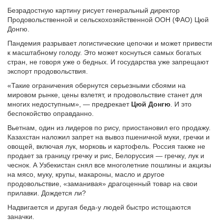
Безрадостную картину рисует генеральный директор
Продовольственной и сельскохозяйственной ООН (ФАО) Цюй
Донгю.
Пандемия разрывает логистические цепочки и может привести
к масштабному голоду. Это может коснуться самых богатых
стран, не говоря уже о бедных. И государства уже запрещают
экспорт продовольствия.
«Такие ограничения обернутся серьезными сбоями на
мировом рынке, цены взлетят, и продовольствие станет для
многих недоступным», — предрекает
Цюй Донгю
. И это
беспокойство оправданно.
Вьетнам, один из лидеров по рису, приостановил его продажу.
Казахстан наложил запрет на вывоз пшеничной муки, гречки и
овощей, включая лук, морковь и картофель. Россия также не
продает за границу гречку и рис, Белоруссия — гречку, лук и
чеснок. А Узбекистан снял все многолетние пошлины и акцизы
на мясо, муку, крупы, макароны, масло и другое
продовольствие, «заманивая» драгоценный товар на свои
прилавки. Дождется ли?
Надвигается и другая беда-у людей быстро истощаются
заначки.