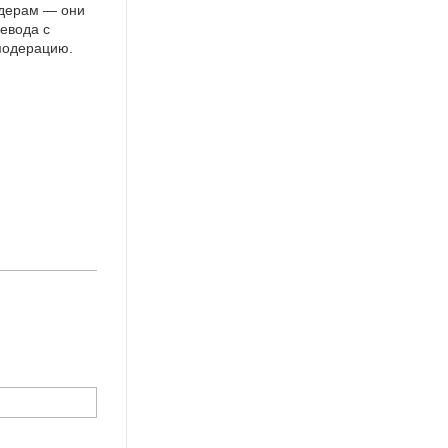
идерам — они
евода с
 модерацию.