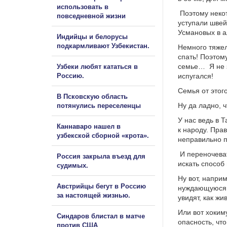
использовать в
Поэтому некот
повседневной жизни
уступали швей
Усмановых в 
Индийцы и белорусы
подкармливают Узбекистан.
Немного тяжел
спать! Поэтом
семье… Я не з
Узбеки любят кататься в
Россию.
испугался!
Семья от этого
В Псковскую область
Ну да ладно, 
потянулись переселенцы
У нас ведь в 
Каннаваро нашел в
к народу. Прав
узбекской сборной «крота».
неправильно п
И переночеват
Россия закрыла въезд для
искать способ
судимых.
Ну вот, напри
Австрийцы бегут в Россию
нуждающуюся с
за настоящей жизнью.
увидят, как ж
Или вот хоким
Синдаров блистал в матче
опасность, что
против США