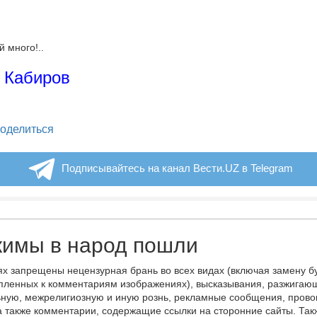
 много!..
 Кабиров
legram
оделиться
Подписывайтесь на канал Вести.UZ в Telegram
кимы в народ пошли
х запрещены нецензурная брань во всех видах (включая замену б
пленных к комментариям изображениях), высказывания, разжигаю
ную, межрелигиозную и иную рознь, рекламные сообщения, прово
а также комментарии, содержащие ссылки на сторонние сайты. Так