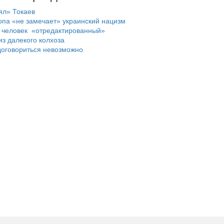
ял» Токаев
па «не замечает» украинский нацизм
т человек «отредактированный»
из далекого колхоза
договориться невозможно