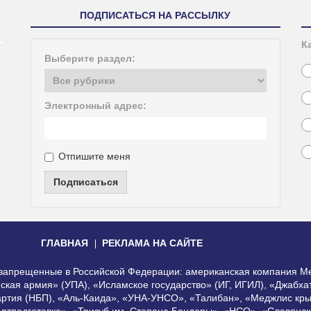
ПОДПИСАТЬСЯ НА РАССЫЛКУ
К
Выберите раздел:
Электронный адрес:
Отпишите меня
Подписаться
ГЛАВНАЯ
РЕКЛАМА НА САЙТЕ
, запрещенные в Российской Федерации: американская компания Me
еская армия» (УПА), «Исламское государство» (ИГ, ИГИЛ), «Джабх
артия (НБП), «Аль-Каида», «УНА-УНСО», «Талибан», «Меджлис кры
Артподготовка», «Тризуб им. Степана Бандеры», «НСО», «Славянск