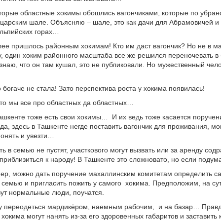
орые областные хокимы обошлись вагончиками, которые по убран
царским шале. Объясняю – шале, это как дачи для Абрамовичей и 
альпийских горах…
ее пришлось районным хокимам! Кто им даст вагончик? Но не в м
у, один хоким районного масштаба все же решился переночевать в
наю, что он там кушал, это не публиковали. Но мужественный че
 богаче не стала! Зато перспектива роста у хокима появилась!
что мы все про областных да областных…
Ташкенте тоже есть свои хокимы… И их ведь тоже касается поручен
да, здесь в Ташкенте негде поставить вагончик для проживания, мо
онять и увезти…
ь в семью не пустят, участкового могут вызвать или за аренду со
 приблизиться к народу! В Ташкенте это сложновато, но если поду
мер, можно дать поручение махаллинским комитетам определить с
емью и пригласить пожить у самого хокима. Предположим, на су
ивут нормальные люди, поучатся.
у переодеться мардикёром, наемным рабочим, и на базар… Правд
 хокима могут нанять из-за его здоровенных габаритов и заставить 