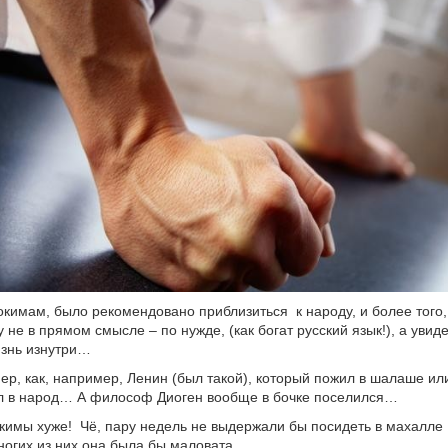
окимам, было рекомендовано приблизиться к народу, и более того,
е в прямом смысле – по нужде, (как богат русский язык!), а увиде
жизнь изнутри…
мер, как, например, Ленин (был такой), который пожил в шалаше ил
л в народ… А философ Диоген вообще в бочке поселился…
кимы хуже! Чё, пару недель не выдержали бы посидеть в махалле
многих из них она была бы маловата…