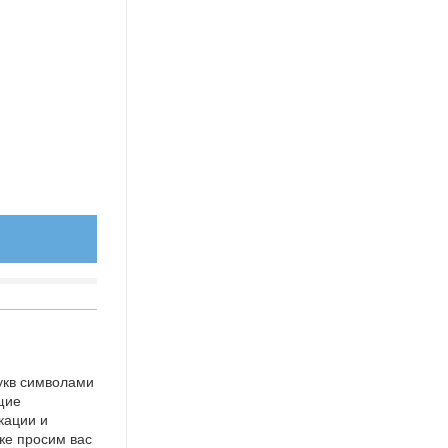
укв символами
щие
кации и
же просим вас