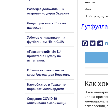
землю…
Разведка доложила: ЕС
Или…
откровенно дурит Украину
В общем, путей
Люди с руками в России
Лутфулла
нарасхват.
Узбеков отлавливали на
футбольном ЧМ в США
Facebook
Twitter
Te
П
«Ташкентский» Ил-114
прилетел в Бухару на
испытания.
В Таллине хотят снести
храм Александра Невского.
Как хо
Наркобизнес в Ташкенте
ворочает миллиардами
В комментария
или на прикре
Создание COVID-19
межнациональ
оплачивали американцы.
оскорбления, 