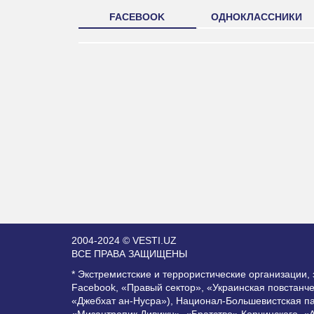
FACEBOOK
ОДНОКЛАССНИКИ
2004-2024 © VESTI.UZ
ВСЕ ПРАВА ЗАЩИЩЕНЫ
* Экстремистские и террористические организации
Facebook, «Правый сектор», «Украинская повстанч
«Джебхат ан-Нусра»), Национал-Большевистская п
«Мизантропик Дивижн», «Братство» Корчинского, «