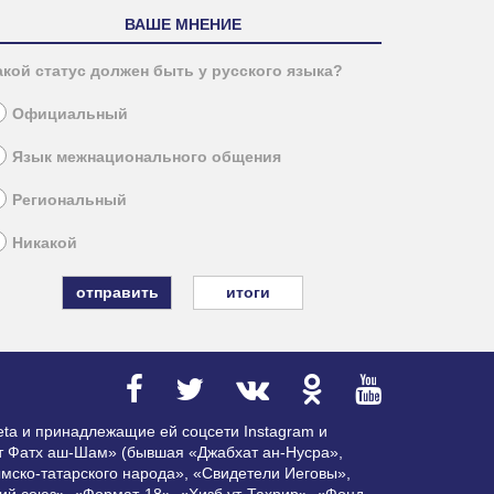
ВАШЕ МНЕНИЕ
акой статус должен быть у русского языка?
Официальный
Язык межнационального общения
Региональный
Никакой
итоги
ta и принадлежащие ей соцсети Instagram и
ат Фатх аш-Шам» (бывшая «Джабхат ан-Нусра»,
мско-татарского народа», «Свидетели Иеговы»,
ий союз», «Формат-18», «Хизб ут-Тахрир», «Фонд