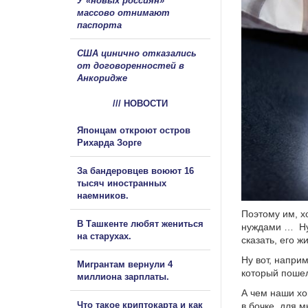
У «новых россиян»
массово отнимают
паспорта
США цинично отказались
от договоренностей в
Анкоридже
/// НОВОСТИ
Японцам откроют остров
Рихарда Зорге
За бандеровцев воюют 16
тысяч иностранных
наемников.
Поэтому им, х
В Ташкенте любят жениться
нуждами … Ну н
на старухах.
сказать, его 
Ну вот, напри
Мигрантам вернули 4
который поше
миллиона зарплаты.
А чем наши хо
Что такое криптокарта и как
в бочке, для 