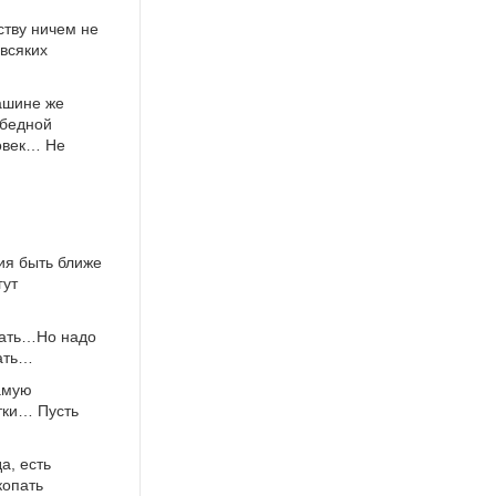
ству ничем не
всяких
ашине же
 бедной
ловек… Не
ия быть ближе
гут
драть…Но надо
мать…
амую
тки… Пусть
а, есть
копать