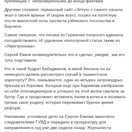
публикаций с непроверенными до конца фактами.
Другими словами, германский сайт «Элтуз» с самого начала
знал о своем вранье. И скорее всего, пошел на попятную
после вероятной ноты протеста узбекского посольства в
Берлине.
Самое смешное, что писака из Германии попросил адвоката
посодействовать об удалении злополучной статьи также из
«Узметронома».
Сергей Ежков незамедлительно это и сделал, увидев, как его
тупо подставили.
Кто ж такой Кудрат Бабаджанов, в какой бинокль он из
немецкого далека рассмотрел случай в ташкентском
аэропорту? Это, оказывается, один из четырех хитромудрых
братьев из Хорезма. Которые еще при Каримове изобразили
из себя оппозиционеров и успешно на этой волне свалили за
бугор. Где и продолжают вставлять палки в колеса и поливать
грязью свою родину, которая переживает бурное время
реформ.
Напомним, уголовное дело на Сергея Ежкова закончено
следователями ГУВД и передано в прокуратуру для
направления в суд уже две недели назад. Журналиста