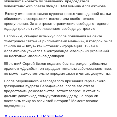
обвиняют в клевете по заявлению председателя
попечительского совета Фонда СМИ Комила Алламжонова.
Ежкову вменяется самая суровая третья часть данной статьи–
обвинение в совершении тяжкого или особо тяжкого
преступления. За это грозит ограничение свободы от одного
года до трех лет либо лишением свободы до трех лет.
Напомним, скандал вспыхнул после появления на сайте
Узметроном статьи «Бриллиантовый мальчик», в которой была
ссылка на «Элтуз» как источник информации. В ней К.
Алламжонов уличался в контрабанде ювелирных украшений
на несколько миллионов долларов.
68-летний Сергей Ежков недавно был награжден узбекским
орденом «Дружбы», он страдает тяжелым заболеванием глаз,
не может самостоятельно передвигаться и читать документы.
После откровенного и запоздалого признания германского
гражданина Кудрата Бабаджанова, после его отказа
предоставить доказательства, встает вопрос. А стоит ли
дальше давать ход этому уголовному делу, не пора ли
поставить точку во всей этой истории? Момент вполне
подходящий.
Александр ГРОШЕВ