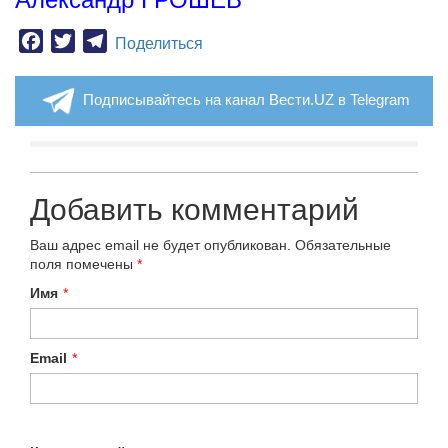
Facebook
Twitter
Telegram
Поделиться
Подписывайтесь на канал Вести.UZ в Telegram
Добавить комментарий
Ваш адрес email не будет опубликован.
Обязательные
поля помечены
*
Имя
*
Email
*