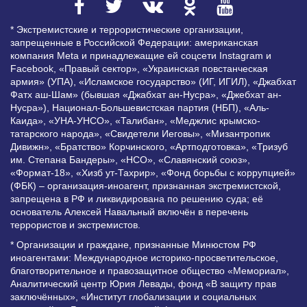
* Экстремистские и террористические организации,
запрещенные в Российской Федерации: американская
компания Meta и принадлежащие ей соцсети Instagram и
Facebook, «Правый сектор», «Украинская повстанческая
армия» (УПА), «Исламское государство» (ИГ, ИГИЛ), «Джабхат
Фатх аш-Шам» (бывшая «Джабхат ан-Нусра», «Джебхат ан-
Нусра»), Национал-Большевистская партия (НБП), «Аль-
Каида», «УНА-УНСО», «Талибан», «Меджлис крымско-
татарского народа», «Свидетели Иеговы», «Мизантропик
Дивижн», «Братство» Корчинского, «Артподготовка», «Тризуб
им. Степана Бандеры», «НСО», «Славянский союз»,
«Формат-18», «Хизб ут-Тахрир», «Фонд борьбы с коррупцией»
(ФБК) – организация-иноагент, признанная экстремистской,
запрещена в РФ и ликвидирована по решению суда; её
основатель Алексей Навальный включён в перечень
террористов и экстремистов.
* Организации и граждане, признанные Минюстом РФ
иноагентами: Международное историко-просветительское,
благотворительное и правозащитное общество «Мемориал»,
Аналитический центр Юрия Левады, фонд «В защиту прав
заключённых», «Институт глобализации и социальных