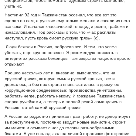
специалистов, чтобы помогать таджикам строить хозяйство,
учить их.
Наступил 92 год и Таджикистан осознал, что все вот это
сделал он сам, а русские ему только мешали и сосали из него
все соки. И начался классический геноцид и резня, грабежи и
изнасилования. Под рассказы о том, что «час расплаты
наступил, пусть кровь смоет русскую грязь» (с).
Люди бежали в Россию, побросав все. И тем, кто успел
убежать, еще крупно повезло. Я рекомендую поискать в
интернетах рассказы беженцев. Там зверства нацистов просто
отдыхают.
Прошло несколько лет и, внезапно, выяснилось, что на
«русской грязи», которую смыли русской кровью, все и
держалось, а без них страна вновь скатилась в дремучее
коррупционное средневековье: производства уничтожены,
работать негде, работать некому. И граждане Таджикистана
сперва ручейками, а теперь и полной рекой ломанулись в
Россию, к этой самой «русской грязи».
А Россия их радостно принимает, дает работу, не депортирует
за преступления, постоянно вводит новые амнистии, строит
им мечети и осыпает с ног до головы разнообразными
благами. Я уже выкладывал на личной страничке фотографии