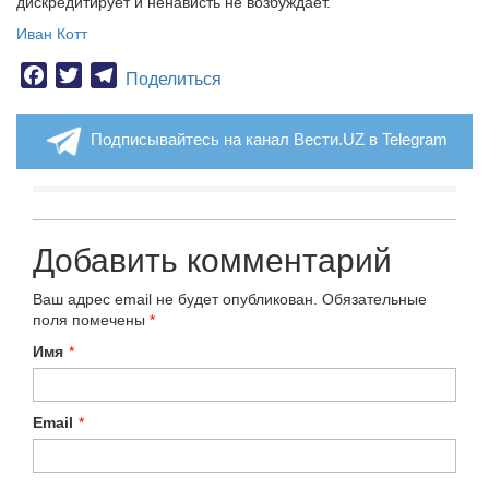
дискредитирует и ненависть не возбуждает.
Иван Котт
Facebook
Twitter
Telegram
Поделиться
Подписывайтесь на канал Вести.UZ в Telegram
Добавить комментарий
Ваш адрес email не будет опубликован.
Обязательные
поля помечены
*
Имя
*
Email
*