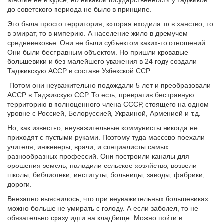
Многие не в курсе, но никакой государственности у таджиков
до советского периода не было в принципе.
Это была просто территория, которая входила то в ханство, то
в эмират, то в империю. А население жило в дремучем
средневековье. Они не были субъектом каких-то отношений.
Они были бесправным объектом. Но пришли кровавые
большевики и без малейшего уважения в 24 году создали
Таджикскую АССР в составе Узбекской ССР.
Потом они неуважительно подождали 5 лет и преобразовали
АССР в Таджикскую ССР. То есть, превратив бесправную
территорию в полноценного члена СССР, стоящего на одном
уровне с Россией, Белоруссией, Украиной, Арменией и т.д.
Но, как известно, неуважительные коммунисты никогда не
приходят с пустыми руками. Поэтому туда массово поехали
учителя, инженеры, врачи, и специалисты самых
разнообразных профессий. Они построили каналы для
орошения земель, наладили сельское хозяйство, возвели
школы, библиотеки, институты, больницы, заводы, фабрики,
дороги.
Внезапно выяснилось, что при неуважительных большевиках
можно больше не умирать с голоду. А если заболел, то не
обязательно сразу идти на кладбище. Можно пойти в