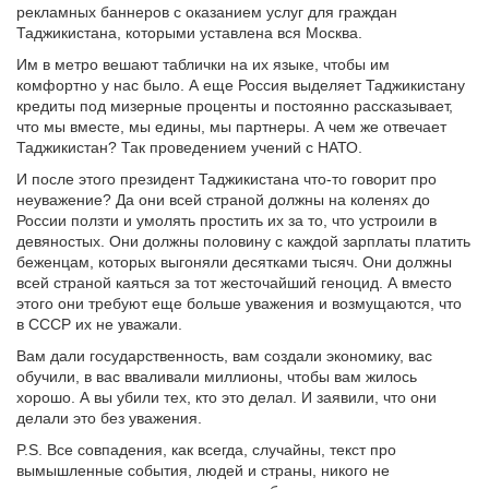
рекламных баннеров с оказанием услуг для граждан
Таджикистана, которыми уставлена вся Москва.
Им в метро вешают таблички на их языке, чтобы им
комфортно у нас было. А еще Россия выделяет Таджикистану
кредиты под мизерные проценты и постоянно рассказывает,
что мы вместе, мы едины, мы партнеры. А чем же отвечает
Таджикистан? Так проведением учений с НАТО.
И после этого президент Таджикистана что-то говорит про
неуважение? Да они всей страной должны на коленях до
России ползти и умолять простить их за то, что устроили в
девяностых. Они должны половину с каждой зарплаты платить
беженцам, которых выгоняли десятками тысяч. Они должны
всей страной каяться за тот жесточайший геноцид. А вместо
этого они требуют еще больше уважения и возмущаются, что
в СССР их не уважали.
Вам дали государственность, вам создали экономику, вас
обучили, в вас вваливали миллионы, чтобы вам жилось
хорошо. А вы убили тех, кто это делал. И заявили, что они
делали это без уважения.
P.S. Все совпадения, как всегда, случайны, текст про
вымышленные события, людей и страны, никого не