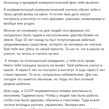
больницу и кровавый коммунистический врач тебя вылечит.
А неуважительный коммунистический учитель обучит тебя и
твоих детей всему на свете. А потом твои дети смогут
поступить в институт и стать врачами, учеными, инженерами и
вообще кем угодно.
Многие не понимают, но для людей того времени это
натурально было чудом и наступлением царства Божия на
земле. Еще 10 лет назад ты был полуголодным забитым
средневековым существом, которого за человека не считали.
Бай тебя мог убить по своей прихоти. Ты не то, что в школе не
учился, ты читать и считать не мог.
А теперь ты полноценный гражданин, у тебя есть права.
Никто тебя пальцем тронуть не может. Твой ребенок учится в
школе. А через 5 лет он поступит в институт. А еще через 5 лет
станет врачом. То есть, натурально небожителем. Для нас
сегодня это кажется обычным, но тогда это был полный
разрыв шаблона.
Шли годы, а СССР неуважительно вливал миллионы в
экономику Таджикистана. Чтобы у людей там была работа,
чтобы они были здоровы, обучены и счастливы. Туда ехали
тысячи молодых русских, украинских, белорусских