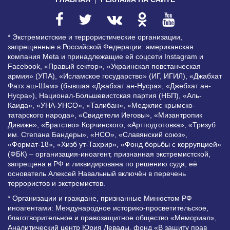
* Экстремистские и террористические организации,
запрещенные в Российской Федерации: американская
компания Meta и принадлежащие ей соцсети Instagram и
Facebook, «Правый сектор», «Украинская повстанческая
армия» (УПА), «Исламское государство» (ИГ, ИГИЛ), «Джабхат
Фатх аш-Шам» (бывшая «Джабхат ан-Нусра», «Джебхат ан-
Нусра»), Национал-Большевистская партия (НБП), «Аль-
Каида», «УНА-УНСО», «Талибан», «Меджлис крымско-
татарского народа», «Свидетели Иеговы», «Мизантропик
Дивижн», «Братство» Корчинского, «Артподготовка», «Тризуб
им. Степана Бандеры», «НСО», «Славянский союз»,
«Формат-18», «Хизб ут-Тахрир», «Фонд борьбы с коррупцией»
(ФБК) – организация-иноагент, признанная экстремистской,
запрещена в РФ и ликвидирована по решению суда; её
основатель Алексей Навальный включён в перечень
террористов и экстремистов.
* Организации и граждане, признанные Минюстом РФ
иноагентами: Международное историко-просветительское,
благотворительное и правозащитное общество «Мемориал»,
Аналитический центр Юрия Левады, фонд «В защиту прав