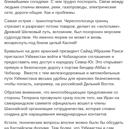
ближайшими соседями. С чем трудно поспорить. Связи между
людьми спаяны веками, реки, газопроводы, электрические
сети, дороги-общие. Как и проблемы.
Самая острая – транспортная. Чересполосица границ
отрезает и разрезает потоки товаров, делает их «золотыми».
Древний Шелковый путь, вспомним, был похоронен морским
судоходством. Но именно морем он может и вновь
воскреснуть-под боком целый Каспий!
Буквально на днях иранский президент Сайид Ибрахим Раиси
пригласил Узбекистан войти в Чобахарское соглашение и
предоставить ему доступ к коридору Север-Юг. Это открывает
прямую и безопасную дорогу к портам Бендер-Аббас и
Чобахар. Вместе с тем железнодорожные и автомобильные
пути Узбекистана весьма удобны для иранских бизнесменов,
чтобы попасть, например, на российский Дальний Восток.
Обратим внимание, что многообещающее предложение со
стороны Тегерана прозвучало сразу после того, как Иран на
самаркандском саммите официально вошел в члены
Шанхайской организации сотрудничества, которая словно
создана для наращивания международных контактов.
Кстати, технические вопросы вполне можно было бы обсудить
на Каспийском форуме. Тем более, что Узбекистан и сам