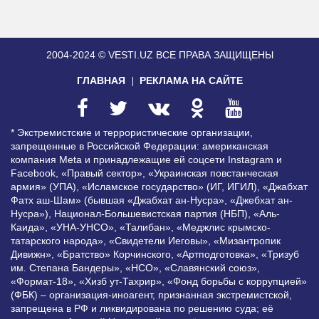
2004-2024 © VESTI.UZ
ВСЕ ПРАВА ЗАЩИЩЕНЫ
ГЛАВНАЯ
РЕКЛАМА НА САЙТЕ
* Экстремистские и террористические организации,
запрещенные в Российской Федерации: американская
компания Meta и принадлежащие ей соцсети Instagram и
Facebook, «Правый сектор», «Украинская повстанческая
армия» (УПА), «Исламское государство» (ИГ, ИГИЛ), «Джабхат
Фатх аш-Шам» (бывшая «Джабхат ан-Нусра», «Джебхат ан-
Нусра»), Национал-Большевистская партия (НБП), «Аль-
Каида», «УНА-УНСО», «Талибан», «Меджлис крымско-
татарского народа», «Свидетели Иеговы», «Мизантропик
Дивижн», «Братство» Корчинского, «Артподготовка», «Тризуб
им. Степана Бандеры», «НСО», «Славянский союз»,
«Формат-18», «Хизб ут-Тахрир», «Фонд борьбы с коррупцией»
(ФБК) – организация-иноагент, признанная экстремистской,
запрещена в РФ и ликвидирована по решению суда; её