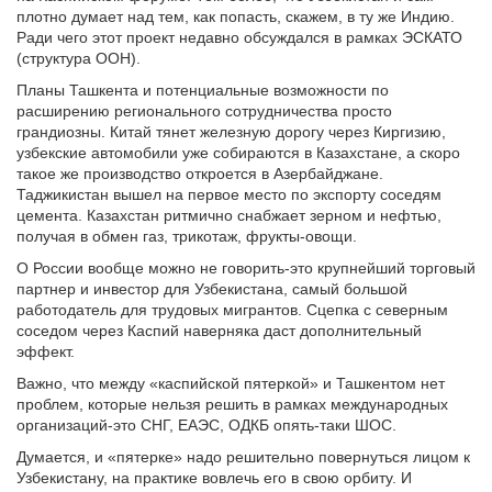
плотно думает над тем, как попасть, скажем, в ту же Индию.
Ради чего этот проект недавно обсуждался в рамках ЭСКАТО
(структура ООН).
Планы Ташкента и потенциальные возможности по
расширению регионального сотрудничества просто
грандиозны. Китай тянет железную дорогу через Киргизию,
узбекские автомобили уже собираются в Казахстане, а скоро
такое же производство откроется в Азербайджане.
Таджикистан вышел на первое место по экспорту соседям
цемента. Казахстан ритмично снабжает зерном и нефтью,
получая в обмен газ, трикотаж, фрукты-овощи.
О России вообще можно не говорить-это крупнейший торговый
партнер и инвестор для Узбекистана, самый большой
работодатель для трудовых мигрантов. Сцепка с северным
соседом через Каспий наверняка даст дополнительный
эффект.
Важно, что между «каспийской пятеркой» и Ташкентом нет
проблем, которые нельзя решить в рамках международных
организаций-это СНГ, ЕАЭС, ОДКБ опять-таки ШОС.
Думается, и «пятерке» надо решительно повернуться лицом к
Узбекистану, на практике вовлечь его в свою орбиту. И