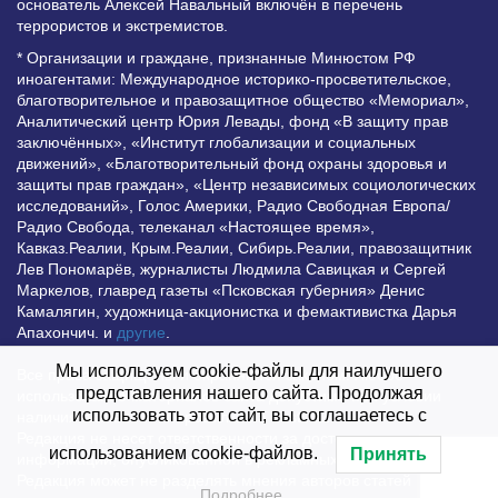
основатель Алексей Навальный включён в перечень
террористов и экстремистов.
* Организации и граждане, признанные Минюстом РФ
иноагентами: Международное историко-просветительское,
благотворительное и правозащитное общество «Мемориал»,
Аналитический центр Юрия Левады, фонд «В защиту прав
заключённых», «Институт глобализации и социальных
движений», «Благотворительный фонд охраны здоровья и
защиты прав граждан», «Центр независимых социологических
исследований», Голос Америки, Радио Свободная Европа/
Радио Свобода, телеканал «Настоящее время»,
Кавказ.Реалии, Крым.Реалии, Сибирь.Реалии, правозащитник
Лев Пономарёв, журналисты Людмила Савицкая и Сергей
Маркелов, главред газеты «Псковская губерния» Денис
Камалягин, художница-акционистка и фемактивистка Дарья
Апахончич. и
другие
.
Мы используем cookie-файлы для наилучшего
Все права защищены и охраняются законом. Любое
представления нашего сайта. Продолжая
использование материалов сайта допустимо при условии
использовать этот сайт, вы соглашаетесь с
наличия активной гиперссылки на Vesti.UZ.
Редакция не несет ответственности за достоверность
использованием cookie-файлов.
Принять
информации, опубликованной в рекламных объявлениях.
Редакция может не разделять мнения авторов статей
Подробнее…