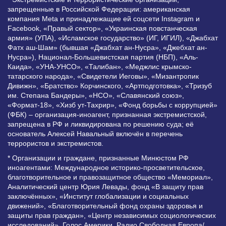
запрещенные в Российской Федерации: американская
компания Meta и принадлежащие ей соцсети Instagram и
Facebook, «Правый сектор», «Украинская повстанческая
армия» (УПА), «Исламское государство» (ИГ, ИГИЛ), «Джабхат
Фатх аш-Шам» (бывшая «Джабхат ан-Нусра», «Джебхат ан-
Нусра»), Национал-Большевистская партия (НБП), «Аль-
Каида», «УНА-УНСО», «Талибан», «Меджлис крымско-
татарского народа», «Свидетели Иеговы», «Мизантропик
Дивижн», «Братство» Корчинского, «Артподготовка», «Тризуб
им. Степана Бандеры», «НСО», «Славянский союз»,
«Формат-18», «Хизб ут-Тахрир», «Фонд борьбы с коррупцией»
(ФБК) – организация-иноагент, признанная экстремистской,
запрещена в РФ и ликвидирована по решению суда; её
основатель Алексей Навальный включён в перечень
террористов и экстремистов.
* Организации и граждане, признанные Минюстом РФ
иноагентами: Международное историко-просветительское,
благотворительное и правозащитное общество «Мемориал»,
Аналитический центр Юрия Левады, фонд «В защиту прав
заключённых», «Институт глобализации и социальных
движений», «Благотворительный фонд охраны здоровья и
защиты прав граждан», «Центр независимых социологических
исследований», Голос Америки, Радио Свободная Европа/