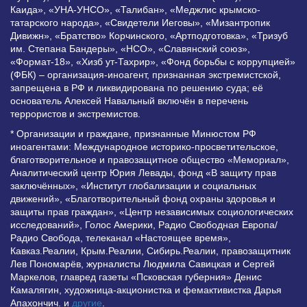
Каида», «УНА-УНСО», «Талибан», «Меджлис крымско-
татарского народа», «Свидетели Иеговы», «Мизантропик
Дивижн», «Братство» Корчинского, «Артподготовка», «Тризуб
им. Степана Бандеры», «НСО», «Славянский союз»,
«Формат-18», «Хизб ут-Тахрир», «Фонд борьбы с коррупцией»
(ФБК) – организация-иноагент, признанная экстремистской,
запрещена в РФ и ликвидирована по решению суда; её
основатель Алексей Навальный включён в перечень
террористов и экстремистов.
* Организации и граждане, признанные Минюстом РФ
иноагентами: Международное историко-просветительское,
благотворительное и правозащитное общество «Мемориал»,
Аналитический центр Юрия Левады, фонд «В защиту прав
заключённых», «Институт глобализации и социальных
движений», «Благотворительный фонд охраны здоровья и
защиты прав граждан», «Центр независимых социологических
исследований», Голос Америки, Радио Свободная Европа/
Радио Свобода, телеканал «Настоящее время»,
Кавказ.Реалии, Крым.Реалии, Сибирь.Реалии, правозащитник
Лев Пономарёв, журналисты Людмила Савицкая и Сергей
Маркелов, главред газеты «Псковская губерния» Денис
Камалягин, художница-акционистка и фемактивистка Дарья
Апахончич. и
другие
.