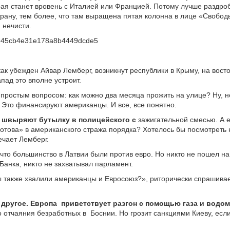
рая станет вровень с Италией или Францией. Потому лучше раздро
рану, тем более, что там выращена пятая колонна в лице «Свобод
 нечисти.
как убежден Айвар Лемберг, возникнут республики в Крыму, на вост
апад это вполне устроит.
простым вопросом: как можно два месяца прожить на улице? Ну, н
 Это финансируют американцы. И все, все понятно.
 швыряют бутылку в полицейского с
зажигательной смесью. А е
отова» в американского стража порядка? Хотелось бы посмотреть 
ечает Лемберг.
что большинство в Латвии были против евро. Но никто не пошел н
Банка, никто не захватывал парламент.
 также хвалили американцы и Евросоюз?», риторически спрашива
 другое. Европа
приветствует разгон с помощью газа и водо
 отчаяния безработных в
Боснии. Но грозит санкциями Киеву, есл