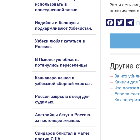
использовать в
Это и есть ли
повседневной жизни
политического
Facebook
Twitter
Te
Индийцы и белорусы
П
подкармливают Узбекистан.
Узбеки любят кататься в
Россию.
В Псковскую область
Другие с
потянулись переселенцы
За что убил
Каннаваро нашел в
Качели для
узбекской сборной «крота».
Что показал
Европа сдел
Россия закрыла въезд для
Как поверит
судимых.
Австрийцы бегут в Россию
за настоящей жизнью.
Синдаров блистал в матче
против США