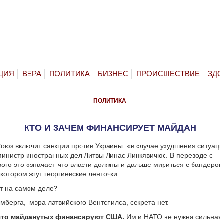
ЦИЯ
ВЕРА
ПОЛИТИКА
БИЗНЕС
ПРОИСШЕСТВИЕ
ЗД
ПОЛИТИКА
КТО И ЗАЧЕМ ФИНАНСИРУЕТ МАЙДАН
Союз включит санкции против Украины
«в случае ухудшения ситуац
инистр иностранных дел Литвы Линас Линкявичюс. В переводе с
ого это означает, что власти должны и дальше мириться с бандеро
котором жгут георгиевские ленточки.
т на самом деле?
емберга,
мэра латвийского Вентспилса, секрета нет.
 что майданутых финансируют США.
Им и НАТО не нужна сильна