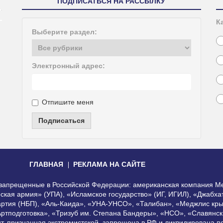
ПОДПИСАТЬСЯ НА РАССЫЛКУ
К
Выберите раздел:
Электронный адрес:
Отпишите меня
Подписаться
ГЛАВНАЯ
РЕКЛАМА НА САЙТЕ
, запрещенные в Российской Федерации: американская компания Me
еская армия» (УПА), «Исламское государство» (ИГ, ИГИЛ), «Джабх
артия (НБП), «Аль-Каида», «УНА-УНСО», «Талибан», «Меджлис кры
Артподготовка», «Тризуб им. Степана Бандеры», «НСО», «Славянск
нт, признанная экстремистской, запрещена в РФ и ликвидирована 