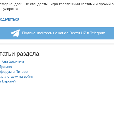
цемерие, двойные стандарты,
игра краплеными картами и прочий 
 шулерства.
legram
оделиться
Подписывайтесь на канал Вести.UZ в Telegram
татьи раздела
и Али Хаменеи
 Трампа
 форум в Питере
ала ставку на войну
ь Европе?