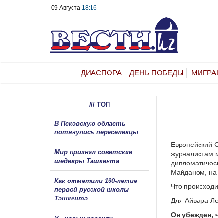
09 Августа
18:16
ДИАСПОРА
ДЕНЬ ПОБЕДЫ
МИГРА
/// ТОП
В Псковскую область
потянулись переселенцы
Европейский 
Мир признал советские
журналистам м
шедевры Ташкента
дипломатическ
Майданом, на 
Как отметили 160-летие
Что происходи
первой русской школы
Ташкента
Для Айвара Л
Он убежден,