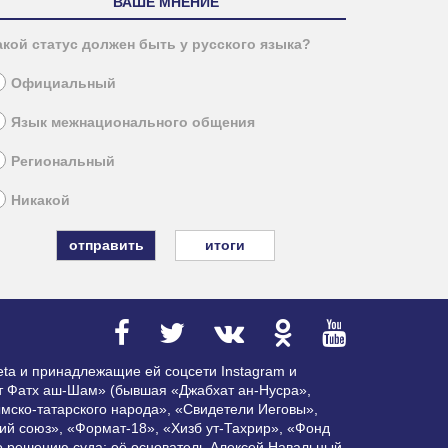
ВАШЕ МНЕНИЕ
акой статус должен быть у русского языка?
Официальный
Язык межнационального общения
Региональный
Никакой
итоги
ta и принадлежащие ей соцсети Instagram и
ат Фатх аш-Шам» (бывшая «Джабхат ан-Нусра»,
мско-татарского народа», «Свидетели Иеговы»,
ий союз», «Формат-18», «Хизб ут-Тахрир», «Фонд
по решению суда; её основатель Алексей Навальный