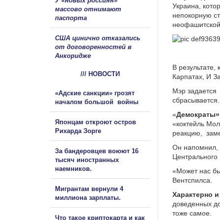
У «новых россиян»
Украина, кото
массово отнимают
непокорную ст
паспорта
неофашитской
США цинично отказались
от договоренностей в
Анкоридже
В результате, 
/// НОВОСТИ
Карпатах, И З
Мэр задается
«Адские санкции» грозят
сбрасывается.
началом большой войны
«
Демократы»
Японцам откроют остров
«коктейль Мол
Рихарда Зорге
реакцию,
зам
Он напомнил, 
За бандеровцев воюют 16
Центрального 
тысяч иностранных
наемников.
«Может нас бы
Вентспилса.
Мигрантам вернули 4
Характерно и
миллиона зарплаты.
доведенных до
тоже самое.
Что такое криптокарта и как