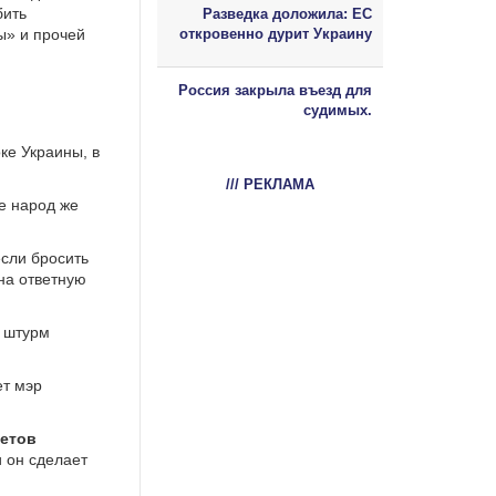
бить
Разведка доложила: ЕС
ы» и прочей
откровенно дурит Украину
Россия закрыла въезд для
судимых.
оке Украины, в
/// РЕКЛАМА
е народ же
сли бросить
на ответную
а штурм
ет мэр
метов
и он сделает