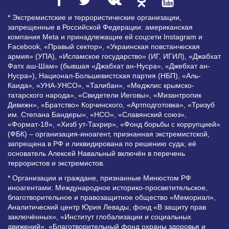
* Экстремистские и террористические организации,
запрещенные в Российской Федерации: американская
компания Meta и принадлежащие ей соцсети Instagram и
Facebook, «Правый сектор», «Украинская повстанческая
армия» (УПА), «Исламское государство» (ИГ, ИГИЛ), «Джабхат
Фатх аш-Шам» (бывшая «Джабхат ан-Нусра», «Джебхат ан-
Нусра»), Национал-Большевистская партия (НБП), «Аль-
Каида», «УНА-УНСО», «Талибан», «Меджлис крымско-
татарского народа», «Свидетели Иеговы», «Мизантропик
Дивижн», «Братство» Корчинского, «Артподготовка», «Тризуб
им. Степана Бандеры», «НСО», «Славянский союз»,
«Формат-18», «Хизб ут-Тахрир», «Фонд борьбы с коррупцией»
(ФБК) – организация-иноагент, признанная экстремистской,
запрещена в РФ и ликвидирована по решению суда; её
основатель Алексей Навальный включён в перечень
террористов и экстремистов.
* Организации и граждане, признанные Минюстом РФ
иноагентами: Международное историко-просветительское,
благотворительное и правозащитное общество «Мемориал»,
Аналитический центр Юрия Левады, фонд «В защиту прав
заключённых», «Институт глобализации и социальных
движений», «Благотворительный фонд охраны здоровья и